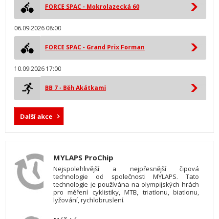
FORCE SPAC - Mokrolazecká 60
06.09.2026 08:00
FORCE SPAC - Grand Prix Forman
10.09.2026 17:00
BB 7 - Běh Akátkami
Další akce
MYLAPS ProChip
Nejspolehlivější a nejpřesnější čipová
technologie od společnosti MYLAPS. Tato
technologie je používána na olympijských hrách
pro měření cyklistiky, MTB, triatlonu, biatlonu,
lyžování, rychlobruslení.