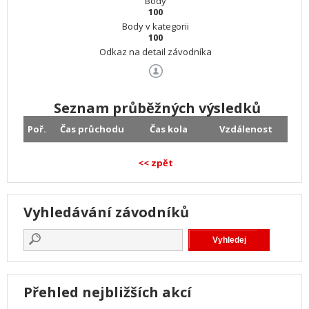
Body
100
Body v kategorii
100
Odkaz na detail závodníka
Seznam průběžných výsledků
Poř.
Čas průchodu
Čas kola
Vzdálenost
<< zpět
Vyhledávání závodníků
Přehled nejbližších akcí