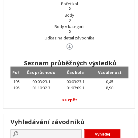
Počet kol
2
Body
0
Body v kategorii
0
Odkaz na detail závodníka
Seznam průběžných výsledků
Poř.
Čas průchodu
Čas kola
Vzdálenost
195
00:03:23.1
00:03:23.1
0,45
195
01:10:32.3
01:07:09.1
8,90
<< zpět
Vyhledávání závodníků