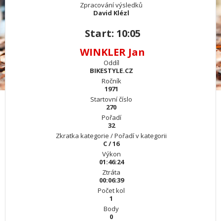
Zpracování výsledků
David Klézl
Start: 10:05
WINKLER Jan
Oddíl
BIKESTYLE.CZ
Ročník
1971
Startovní číslo
270
Pořadí
32
Zkratka kategorie / Pořadí v kategorii
C / 16
Výkon
01:46:24
Ztráta
00:06:39
Počet kol
1
Body
0