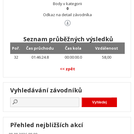
Body v kategorii
0
Odkaz na detail závodníka
Seznam průběžných výsledků
Poř.
Čas průchodu
Čas kola
Vzdálenost
32
01:46:24.8
00:00:00.0
58,00
<< zpět
Vyhledávání závodníků
Přehled nejbližších akcí