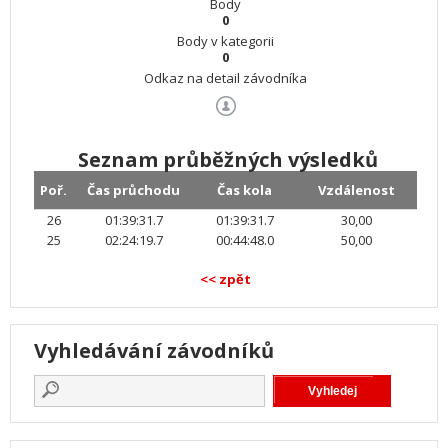
Body
0
Body v kategorii
0
Odkaz na detail závodníka
Seznam průběžných výsledků
Poř.
Čas průchodu
Čas kola
Vzdálenost
26
01:39:31.7
01:39:31.7
30,00
25
02:24:19.7
00:44:48.0
50,00
<< zpět
Vyhledávání závodníků