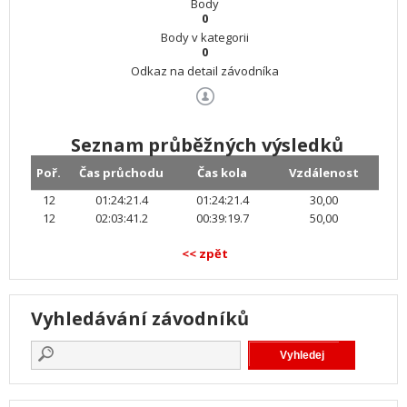
Body
0
Body v kategorii
0
Odkaz na detail závodníka
Seznam průběžných výsledků
Poř.
Čas průchodu
Čas kola
Vzdálenost
12
01:24:21.4
01:24:21.4
30,00
12
02:03:41.2
00:39:19.7
50,00
<< zpět
Vyhledávání závodníků