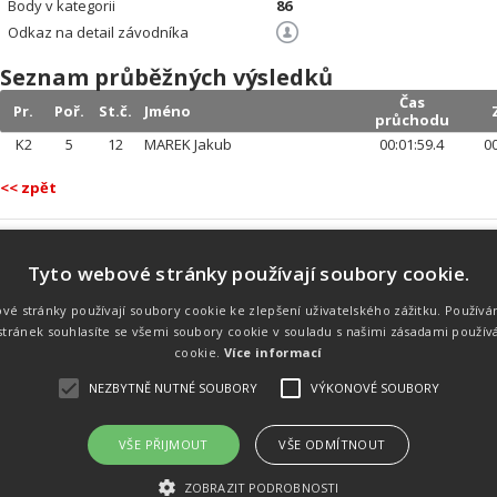
Body v kategorii
86
Odkaz na detail závodníka
Seznam průběžných výsledků
Čas
Pr.
Poř.
St.č.
Jméno
průchodu
K2
5
12
MAREK Jakub
00:01:59.4
00
<< zpět
Tyto webové stránky používají soubory cookie.
Náš tým
Náš tým je schopen na profesionální
vé stránky používají soubory cookie ke zlepšení uživatelského zážitku. Používá
úrovni zajistit pořádání sportovních
tránek souhlasíte se všemi soubory cookie v souladu s našimi zásadami použív
soutěží. Organizaci závodů, registraci na
místě, měření, zpracování a publikaci
cookie.
Více informací
výsledků.
NEZBYTNĚ NUTNÉ SOUBORY
VÝKONOVÉ SOUBORY
VŠE PŘIJMOUT
VŠE ODMÍTNOUT
emného souhlasu
Kalendář akcí
Úvod
Výsl
ZOBRAZIT PODROBNOSTI
rtovních akcích a také