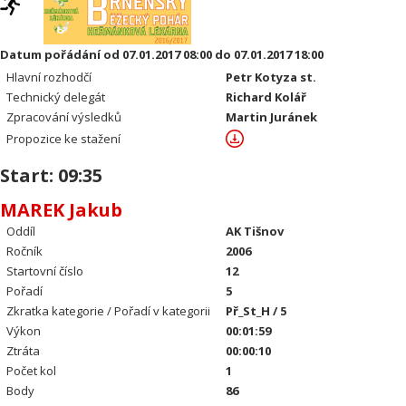
Datum pořádání od 07.01.2017 08:00 do 07.01.2017 18:00
Hlavní rozhodčí
Petr Kotyza st.
Technický delegát
Richard Kolář
Zpracování výsledků
Martin Juránek
Propozice ke stažení
Start: 09:35
MAREK Jakub
Oddíl
AK Tišnov
Ročník
2006
Startovní číslo
12
Pořadí
5
Zkratka kategorie / Pořadí v kategorii
Př_St_H / 5
Výkon
00:01:59
Ztráta
00:00:10
Počet kol
1
Body
86