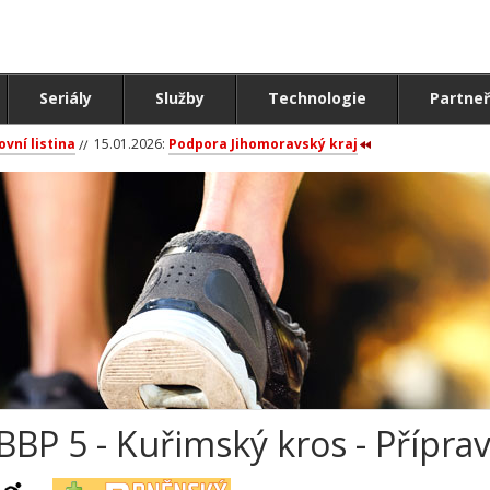
Seriály
Služby
Technologie
Partneř
ovní listina
15.01.2026:
Podpora Jihomoravský kraj
BBP 5 - Kuřimský kros - Příprav