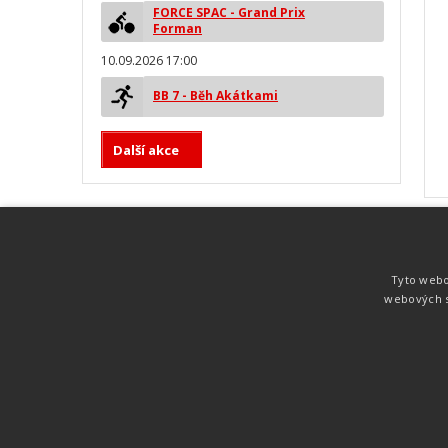
FORCE SPAC - Grand Prix
Forman
10.09.2026 17:00
BB 7 - Běh Akátkami
Další akce
MYLAPS ProChip
Nejspolehlivější a nejpřesnější čipová
Tyto webo
technologie od společnosti MYLAPS. Tato
webových s
technologie je používána na olympijských
hrách pro měření cyklistiky, MTB,
triatlonu, biatlonu, lyžování,
rychlobruslení.
Atletika
UNI
© 2011-2015
. Publikování a šíření obsahu je bez pís
zakázáno.
Zabýváme se časomírou, výsledkovým servisem na různých malých i velkých spo