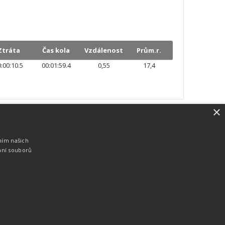
Ztráta
Čas kola
Vzdálenost
Prům.r.
:00:10.5
00:01:59.4
0,55
17,4
×
SW vybavení
Pro měření, zpracování a publikaci
ním našich
výsledků používáme software vyvinutý na
ání souborů
zakázku. Lze online publikovat výsledky
komentátorovi na obrazovky a s
nepatrným zpožděním na webových
stránkách.
edky
Seriály
Služby
Technologie
Partneři
Kontakty