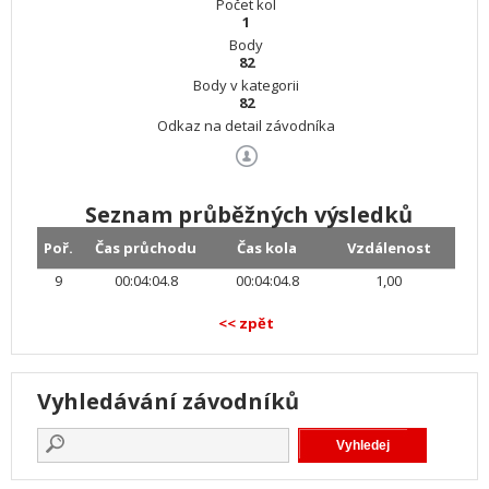
Počet kol
1
Body
82
Body v kategorii
82
Odkaz na detail závodníka
Seznam průběžných výsledků
Poř.
Čas průchodu
Čas kola
Vzdálenost
9
00:04:04.8
00:04:04.8
1,00
<< zpět
Vyhledávání závodníků