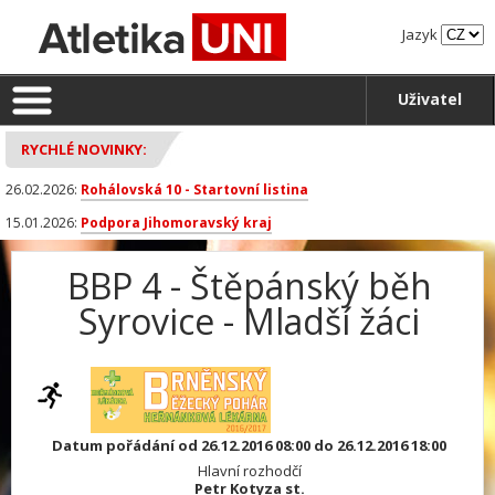
Jazyk
Uživatel
RYCHLÉ NOVINKY:
26.02.2026:
Rohálovská 10 - Startovní listina
15.01.2026:
Podpora Jihomoravský kraj
BBP 4 - Štěpánský běh
Syrovice - Mladší žáci
Datum pořádání od 26.12.2016 08:00 do 26.12.2016 18:00
Hlavní rozhodčí
Petr Kotyza st.