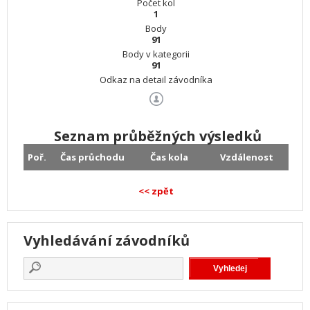
Počet kol
1
Body
91
Body v kategorii
91
Odkaz na detail závodníka
Seznam průběžných výsledků
Poř.
Čas průchodu
Čas kola
Vzdálenost
<< zpět
Vyhledávání závodníků