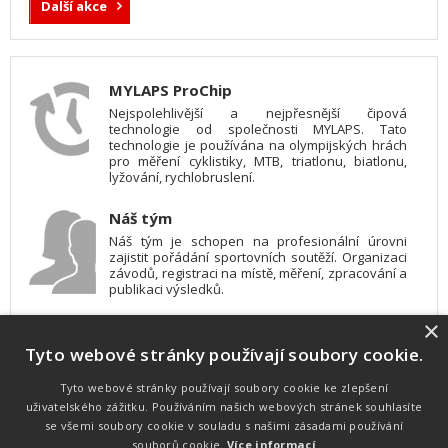
Další akce
MYLAPS ProChip
Nejspolehlivější a nejpřesnější čipová
technologie od společnosti MYLAPS. Tato
technologie je používána na olympijských hrách
pro měření cyklistiky, MTB, triatlonu, biatlonu,
lyžování, rychlobruslení.
Náš tým
Náš tým je schopen na profesionální úrovni
zajistit pořádání sportovních soutěží. Organizaci
závodů, registraci na místě, měření, zpracování a
publikaci výsledků.
×
SW vybavení
Tyto webové stránky používají soubory cookie.
Pro měření, zpracování a publikaci výsledků
používáme software vyvinutý na zakázku. Lze
online publikovat výsledky komentátorovi na
Tyto webové stránky používají soubory cookie ke zlepšení
obrazovky a s nepatrným zpožděním na
uživatelského zážitku. Používáním našich webových stránek souhlasíte
webových stránkách.
se všemi soubory cookie v souladu s našimi zásadami používání
souborů cookie.
Více informací