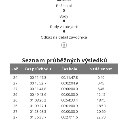
Počet kol
5
Body
0
Body v kategorii
0
Odkaz na detail závodníka
Seznam průběžných výsledků
Poř.
Čas průchodu
Čas kola
Vzdálenost
24
00:11:47.8
00:11:47.8
0,40
27
00:13:52.7
00:02:04.9
0,45
27
00:31:41.8
00:00:00.0
6,45
26
00:49:43.6
00:00:00.0
12,45
26
01:08:26.2
00:54:33.4
18,45
26
01:09:27.1
00:01:00.9
18,50
27
01:23:08.3
00:00:00.0
20,60
27
01:36:38.7
00:27:11.6
22,70