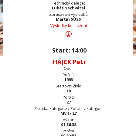
Technický delegát
Lukáš Nechvátal
Zpracování výsledků
Martin SÜSS
Výsledky ke stažení
Start: 14:00
HÁJEK Petr
Oddíl
Ročník
1993
Startovní číslo
10
Pořadí
27
Zkratka kategorie / Pořadí v kategorii
MVII / 27
Výkon
01:36:38
Ztráta
00:32:53