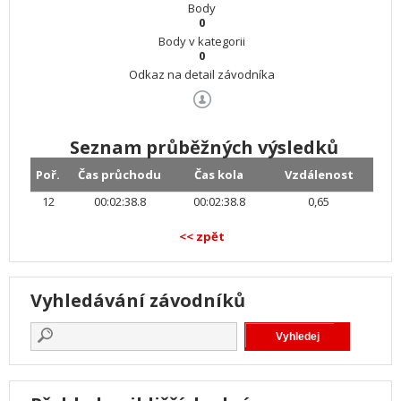
Body
0
Body v kategorii
0
Odkaz na detail závodníka
Seznam průběžných výsledků
Poř.
Čas průchodu
Čas kola
Vzdálenost
12
00:02:38.8
00:02:38.8
0,65
<< zpět
Vyhledávání závodníků