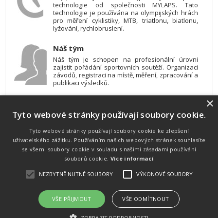
technologie od společnosti MYLAPS. Tato
technologie je používána na olympijských hrách
pro měření cyklistiky, MTB, triatlonu, biatlonu,
lyžování, rychlobruslení.
Náš tým
Náš tým je schopen na profesionální úrovni
zajistit pořádání sportovních soutěží. Organizaci
závodů, registraci na místě, měření, zpracování a
publikaci výsledků.
×
SW vybavení
Tyto webové stránky používají soubory cookie.
Pro měření, zpracování a publikaci výsledků
používáme software vyvinutý na zakázku. Lze
online publikovat výsledky komentátorovi na
Tyto webové stránky používají soubory cookie ke zlepšení
obrazovky a s nepatrným zpožděním na
uživatelského zážitku. Používáním našich webových stránek souhlasíte
webových stránkách.
se všemi soubory cookie v souladu s našimi zásadami používání
souborů cookie.
Více informací
NEZBYTNĚ NUTNÉ SOUBORY
VÝKONOVÉ SOUBORY
Atletika
UNI
© 2011-2015
. Publikování a šíření obsahu je bez písemného
souhlasu zakázáno.
VŠE PŘIJMOUT
VŠE ODMÍTNOUT
Zabýváme se časomírou, výsledkovým servisem na různých malých i velkých sportovních
akcích a také přímo pořádáním sportovních akcí.
ZOBRAZIT PODROBNOSTI