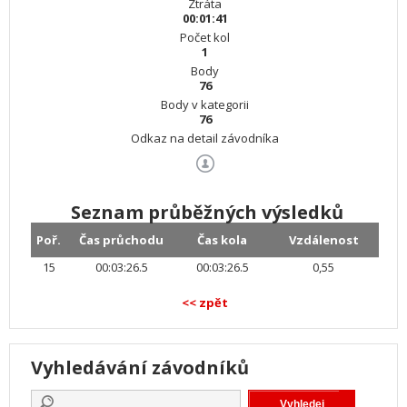
Ztráta
00:01:41
Počet kol
1
Body
76
Body v kategorii
76
Odkaz na detail závodníka
Seznam průběžných výsledků
Poř.
Čas průchodu
Čas kola
Vzdálenost
15
00:03:26.5
00:03:26.5
0,55
<< zpět
Vyhledávání závodníků