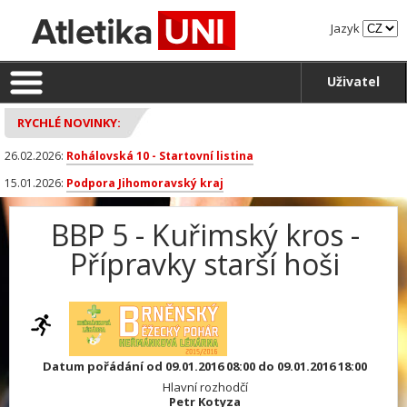
Jazyk
Uživatel
RYCHLÉ NOVINKY:
26.02.2026:
Rohálovská 10 - Startovní listina
15.01.2026:
Podpora Jihomoravský kraj
BBP 5 - Kuřimský kros -
Přípravky starší hoši
Datum pořádání od 09.01.2016 08:00 do 09.01.2016 18:00
Hlavní rozhodčí
Petr Kotyza