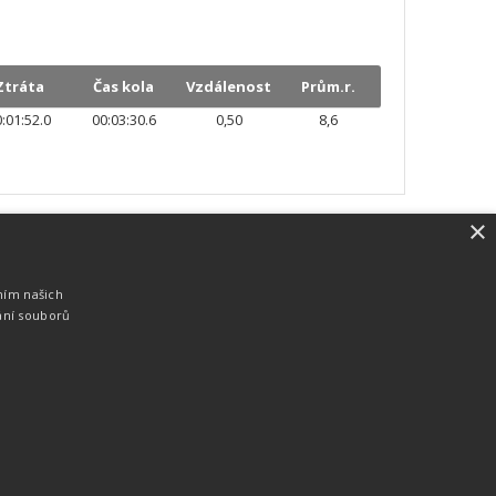
Ztráta
Čas kola
Vzdálenost
Prům.r.
:01:52.0
00:03:30.6
0,50
8,6
×
SW vybavení
Pro měření, zpracování a publikaci
ním našich
výsledků používáme software vyvinutý na
ání souborů
zakázku. Lze online publikovat výsledky
komentátorovi na obrazovky a s
nepatrným zpožděním na webových
stránkách.
edky
Seriály
Služby
Technologie
Partneři
Kontakty
Vyrobeno ve studiu
M square s.r.o.