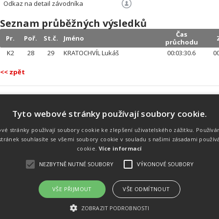
Odkaz na detail závodníka
Seznam průběžných výsledků
Čas
Pr.
Poř.
St.č.
Jméno
průchodu
K2
28
29
KRATOCHVÍL Lukáš
00:03:30.6
00
<< zpět
Tyto webové stránky používají soubory cookie.
Náš tým
Náš tým je schopen na profesionální
vé stránky používají soubory cookie ke zlepšení uživatelského zážitku. Používá
úrovni zajistit pořádání sportovních
tránek souhlasíte se všemi soubory cookie v souladu s našimi zásadami použív
soutěží. Organizaci závodů, registraci na
místě, měření, zpracování a publikaci
cookie.
Více informací
výsledků.
NEZBYTNĚ NUTNÉ SOUBORY
VÝKONOVÉ SOUBORY
VŠE PŘIJMOUT
VŠE ODMÍTNOUT
emného souhlasu
Kalendář akcí
Úvod
Výsl
ZOBRAZIT PODROBNOSTI
rtovních akcích a také