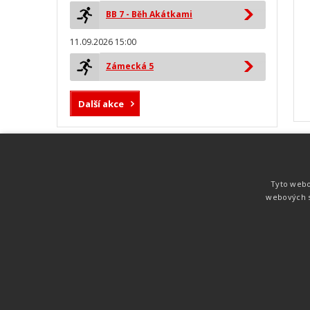
BB 7 - Běh Akátkami
11.09.2026 15:00
Zámecká 5
Další akce
MYLAPS ProChip
Nejspolehlivější a nejpřesnější čipová
Tyto webo
technologie od společnosti MYLAPS. Tato
webových s
technologie je používána na olympijských
hrách pro měření cyklistiky, MTB,
triatlonu, biatlonu, lyžování,
rychlobruslení.
Atletika
UNI
© 2011-2015
. Publikování a šíření obsahu je bez pís
zakázáno.
Zabýváme se časomírou, výsledkovým servisem na různých malých i velkých spo