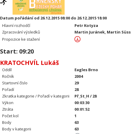
Datum pořádání od 26.12.2015 08:00 do 26.12.2015 18:00
Hlavní rozhodčí
Petr Kotyza
Zpracování výsledků
Martin Juránek, Martin Süss
Propozice ke stažení
Start: 09:20
KRATOCHVÍL Lukáš
Oddíl
Eagles Brno
Ročník
2004
Startovní číslo
29
Pořadí
28
Zkratka kategorie / Pořadí v kategorii
Př_St_H / 28
Výkon
00:03:30
Ztráta
00:01:52
Počet kol
1
Body
63
Body v kategorii
63