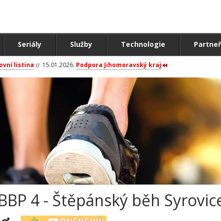
Seriály
Služby
Technologie
Partneř
ovní listina
15.01.2026:
Podpora Jihomoravský kraj
BBP 4 - Štěpánský běh Syrovice 