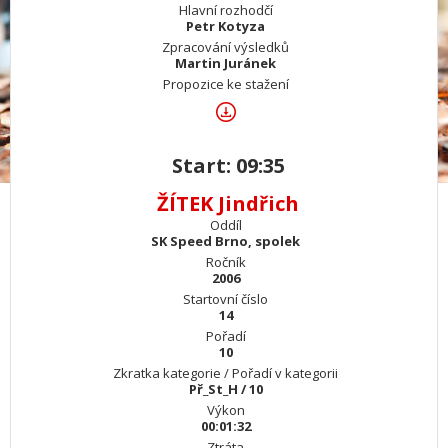
Hlavní rozhodčí
Petr Kotyza
Zpracování výsledků
Martin Juránek
Propozice ke stažení
Start: 09:35
ŽÍTEK Jindřich
Oddíl
SK Speed Brno, spolek
Ročník
2006
Startovní číslo
14
Pořadí
10
Zkratka kategorie / Pořadí v kategorii
Př_St_H / 10
Výkon
00:01:32
Ztráta