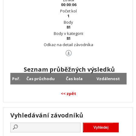
00:00:06
Počet kol
1
Body
81
Body v kategorii
81
Odkaz na detail závodníka
Seznam průběžných výsledků
Poř.
Čas průchodu
Čas kola
Vzdálenost
<< zpět
Vyhledávání závodníků