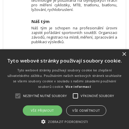
technologie je používána na olympijských hrách
pro měření cyklistiky, MTB, triatlonu, biatlonu,
lyžování, rychlobruslení.
Náš tým
Náš tým je schopen na profesionální úrovni
zajistit pořádání sportovních soutěží. Organizaci
závodů, registraci na místě, měření, zpracování a
publikaci výsledků.
×
SW vybavení
Tyto webové stránky používají soubory cookie.
Pro měření, zpracování a publikaci výsledků
používáme software vyvinutý na zakázku. Lze
online publikovat výsledky komentátorovi na
Tyto webové stránky používají soubory cookie ke zlepšení
obrazovky a s nepatrným zpožděním na
uživatelského zážitku. Používáním našich webových stránek souhlasíte
webových stránkách.
se všemi soubory cookie v souladu s našimi zásadami používání
souborů cookie.
Více informací
NEZBYTNĚ NUTNÉ SOUBORY
VÝKONOVÉ SOUBORY
Atletika
UNI
© 2011-2015
. Publikování a šíření obsahu je bez písemného
souhlasu zakázáno.
VŠE PŘIJMOUT
VŠE ODMÍTNOUT
Zabýváme se časomírou, výsledkovým servisem na různých malých i velkých sportovních
akcích a také přímo pořádáním sportovních akcí.
ZOBRAZIT PODROBNOSTI
Vyrobeno ve studiu
M square s.r.o.