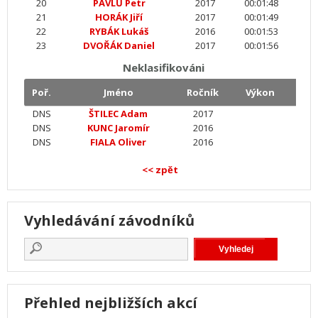
20
PAVLŮ Petr
2017
00:01:48
21
HORÁK Jiří
2017
00:01:49
22
RYBÁK Lukáš
2016
00:01:53
23
DVOŘÁK Daniel
2017
00:01:56
Neklasifikováni
Poř.
Jméno
Ročník
Výkon
DNS
ŠTILEC Adam
2017
DNS
KUNC Jaromír
2016
DNS
FIALA Oliver
2016
<< zpět
Vyhledávání závodníků
Přehled nejbližších akcí