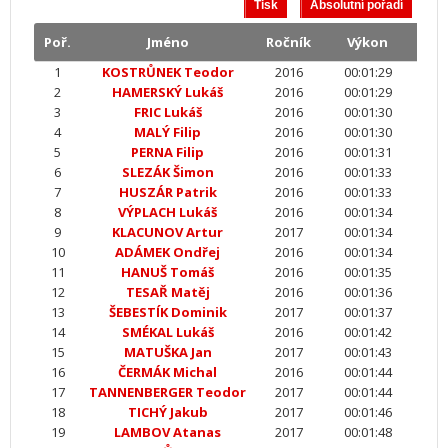
Poř.
Jméno
Ročník
Výkon
1
KOSTRŮNEK Teodor
2016
00:01:29
2
HAMERSKÝ Lukáš
2016
00:01:29
3
FRIC Lukáš
2016
00:01:30
4
MALÝ Filip
2016
00:01:30
5
PERNA Filip
2016
00:01:31
6
SLEZÁK Šimon
2016
00:01:33
7
HUSZÁR Patrik
2016
00:01:33
8
VÝPLACH Lukáš
2016
00:01:34
9
KLACUNOV Artur
2017
00:01:34
10
ADÁMEK Ondřej
2016
00:01:34
11
HANUŠ Tomáš
2016
00:01:35
12
TESAŘ Matěj
2016
00:01:36
13
ŠEBESTÍK Dominik
2017
00:01:37
14
SMÉKAL Lukáš
2016
00:01:42
15
MATUŠKA Jan
2017
00:01:43
16
ČERMÁK Michal
2016
00:01:44
17
TANNENBERGER Teodor
2017
00:01:44
18
TICHÝ Jakub
2017
00:01:46
19
LAMBOV Atanas
2017
00:01:48