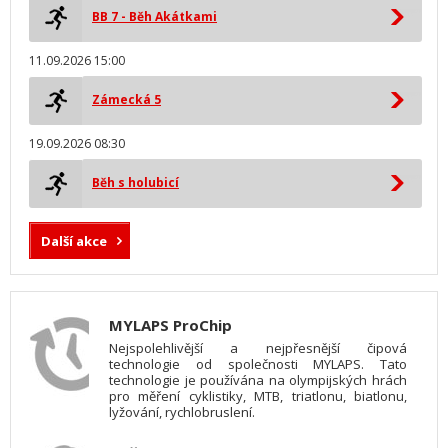
BB 7 - Běh Akátkami
11.09.2026 15:00
Zámecká 5
19.09.2026 08:30
Běh s holubicí
Další akce
MYLAPS ProChip
Nejspolehlivější a nejpřesnější čipová
technologie od společnosti MYLAPS. Tato
technologie je používána na olympijských hrách
pro měření cyklistiky, MTB, triatlonu, biatlonu,
lyžování, rychlobruslení.