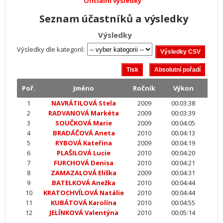
Oficiální výsledky
Seznam účastníků a výsledky
Výsledky
Výsledky dle kategorií:
Poř.
Jméno
Ročník
Výkon
1
NAVRÁTILOVÁ Stela
2009
00:03:38
2
RADVANOVÁ Markéta
2009
00:03:39
3
SOUČKOVÁ Marie
2009
00:04:05
4
BRADÁČOVÁ Aneta
2010
00:04:13
5
RYBOVÁ Kateřina
2009
00:04:19
6
PLAŠILOVÁ Lucie
2010
00:04:20
7
FURCHOVÁ Denisa
2010
00:04:21
8
ZAMAZALOVÁ Eliška
2009
00:04:31
9
BATELKOVÁ Anežka
2010
00:04:44
10
KRATOCHVÍLOVÁ Natálie
2010
00:04:44
11
KUBÁTOVÁ Karolína
2010
00:04:55
12
JELÍNKOVÁ Valentýna
2010
00:05:14