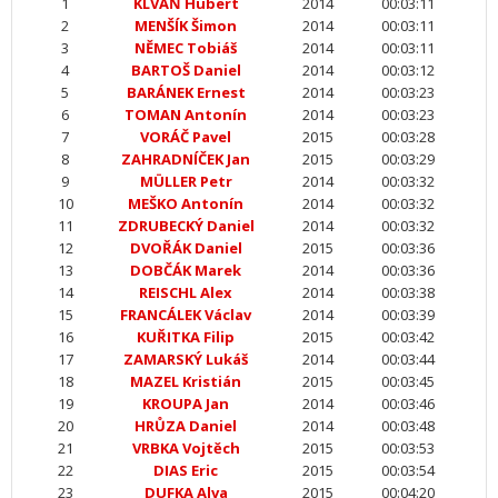
1
KLVAŇ Hubert
2014
00:03:11
2
MENŠÍK Šimon
2014
00:03:11
3
NĚMEC Tobiáš
2014
00:03:11
4
BARTOŠ Daniel
2014
00:03:12
5
BARÁNEK Ernest
2014
00:03:23
6
TOMAN Antonín
2014
00:03:23
7
VORÁČ Pavel
2015
00:03:28
8
ZAHRADNÍČEK Jan
2015
00:03:29
9
MÜLLER Petr
2014
00:03:32
10
MEŠKO Antonín
2014
00:03:32
11
ZDRUBECKÝ Daniel
2014
00:03:32
12
DVOŘÁK Daniel
2015
00:03:36
13
DOBČÁK Marek
2014
00:03:36
14
REISCHL Alex
2014
00:03:38
15
FRANCÁLEK Václav
2014
00:03:39
16
KUŘITKA Filip
2015
00:03:42
17
ZAMARSKÝ Lukáš
2014
00:03:44
18
MAZEL Kristián
2015
00:03:45
19
KROUPA Jan
2014
00:03:46
20
HRŮZA Daniel
2014
00:03:48
21
VRBKA Vojtěch
2015
00:03:53
22
DIAS Eric
2015
00:03:54
23
DUFKA Alva
2015
00:04:20