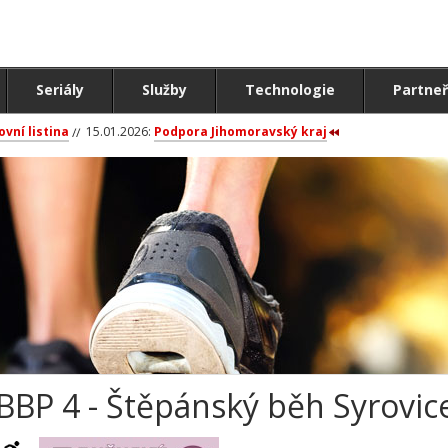
Seriály
Služby
Technologie
Partneř
ovní listina
15.01.2026:
Podpora Jihomoravský kraj
BBP 4 - Štěpánský běh Syrovice