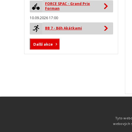
FORCE SPAC - Grand Prix
Forman
10.09.2026 17:00
BB 7 - Běh Akátkami
Další akce
MYLAPS ProChip
Nejspolehlivější a nejpřesnější čipová
Tyto webo
technologie od společnosti MYLAPS. Tato
webových s
technologie je používána na olympijských
hrách pro měření cyklistiky, MTB,