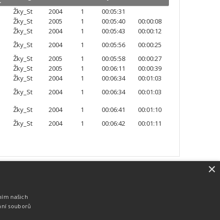
.
Žky_St
2004
1
00:05:31
Žky_St
2005
1
00:05:40
00:00:08
Žky_St
2004
1
00:05:43
00:00:12
Žky_St
2004
1
00:05:56
00:00:25
Žky_St
2005
1
00:05:58
00:00:27
Žky_St
2005
1
00:06:11
00:00:39
Žky_St
2004
1
00:06:34
00:01:03
Žky_St
2004
1
00:06:34
00:01:03
Žky_St
2004
1
00:06:41
00:01:10
Žky_St
2004
1
00:06:42
00:01:11
×
SW vybavení
Pro měření, zpracování a publikaci
ním našich
výsledků používáme software vyvinutý na
ání souborů
zakázku. Lze online publikovat výsledky
komentátorovi na obrazovky a s