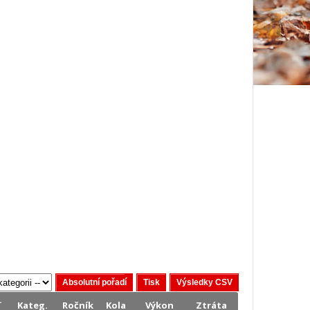
.
Kateg.
Ročník
Kola
Výkon
Ztráta