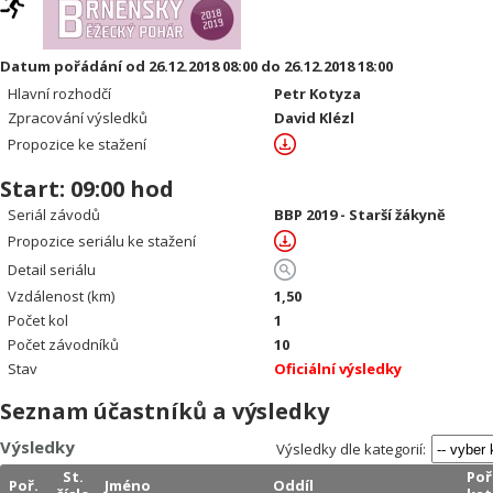
Datum pořádání od 26.12.2018 08:00 do 26.12.2018 18:00
Hlavní rozhodčí
Petr Kotyza
Zpracování výsledků
David Klézl
Propozice ke stažení
Start: 09:00 hod
Seriál závodů
BBP 2019 - Starší žákyně
Propozice seriálu ke stažení
Detail seriálu
Vzdálenost (km)
1,50
Počet kol
1
Počet závodníků
10
Stav
Oficiální výsledky
Seznam účastníků a výsledky
Výsledky
Výsledky dle kategorií:
St.
Poř
Poř.
Jméno
Oddíl