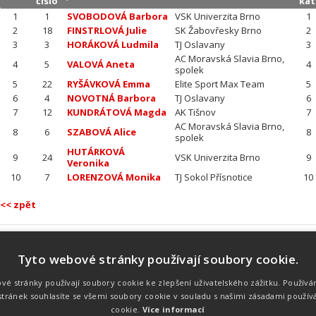
číslo
kat
1
1
SVOBODOVÁ Barbora
VSK Univerzita Brno
1
2
18
FINSTRLOVÁ Julie
SK Žabovřesky Brno
2
3
3
HORÁKOVÁ Ludmila
TJ Oslavany
3
AC Moravská Slavia Brno,
4
5
VALOVÁ Aneta
4
spolek
5
22
RYŠÁVKOVÁ Emma
Elite Sport Max Team
5
6
4
NOVOTNÁ Barbora
TJ Oslavany
6
7
12
KUNDRÁTOVÁ Magda
AK Tišnov
7
AC Moravská Slavia Brno,
8
6
SZABOVÁ Alice
8
spolek
HUTÁRKOVÁ
9
24
VSK Univerzita Brno
9
Veronika
10
7
LORENZOVÁ Monika
TJ Sokol Přísnotice
10
<< zpět
Tyto webové stránky používají soubory cookie.
Náš tým
Náš tým je schopen na profesionální
vé stránky používají soubory cookie ke zlepšení uživatelského zážitku. Používá
úrovni zajistit pořádání sportovních
tránek souhlasíte se všemi soubory cookie v souladu s našimi zásadami použív
soutěží. Organizaci závodů, registraci na
místě, měření, zpracování a publikaci
cookie.
Více informací