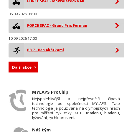
FORCE SPAC - Mokrolazecká 60
06.09.2026 08:00
FORCE SPAC - Grand Prix Forman
10.09.2026 17:00
BB 7 - Běh Akátkami
Další akce
MYLAPS ProChip
Nejspolehlivější a nejpřesnější čipová
technologie od společnosti MYLAPS. Tato
technologie je používána na olympijských hrách
pro měření cyklistiky, MTB, triatlonu, biatlonu,
lyžování, rychlobruslení.
Náš tým