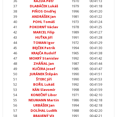
36
KAZDA Petr
1970
00:41:13
37
DLABÁČEK Lukáš
1979
00:41:18
38
PIŇOS Ondřej
1996
00:41:20
39
ANDRÁŠEK Jan
1981
00:41:22
40
POHL Tomáš
1973
00:41:24
41
POKORNÝ Václav
1978
00:41:25
42
MARCEL Filip
1989
00:41:27
43
HUŤKA Jiří
1991
00:41:28
44
TOMAN Igor
1972
00:41:29
45
BEJČEK Patrik
1994
00:41:30
46
KRAJČA Rudolf
1965
00:41:38
47
MOKRÝ Stanislav
1992
00:41:42
48
ZHÁŇAL Jan
1987
00:41:44
49
KUČERA Josef
1985
00:41:47
50
JURÁNEK Štěpán
1990
00:41:51
51
ŠTERC Jiří
1990
00:41:53
52
BOŘIL Lukáš
1992
00:41:59
53
KÁN Slavomír
1998
00:41:59
54
KONEČNÝ Libor
1971
00:42:10
55
NEUMANN Martin
1986
00:42:18
56
URBÁŠEK Jan
1994
00:42:18
57
DOLÍHAL Luděk
1988
00:42:20
58
BRAVENÝ Vít
1991
00:42:21