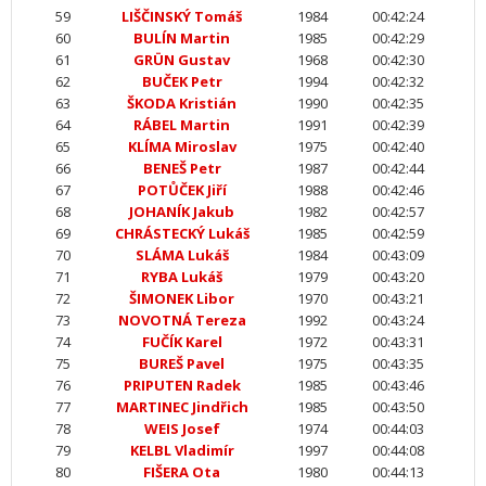
59
LIŠČINSKÝ Tomáš
1984
00:42:24
60
BULÍN Martin
1985
00:42:29
61
GRÜN Gustav
1968
00:42:30
62
BUČEK Petr
1994
00:42:32
63
ŠKODA Kristián
1990
00:42:35
64
RÁBEL Martin
1991
00:42:39
65
KLÍMA Miroslav
1975
00:42:40
66
BENEŠ Petr
1987
00:42:44
67
POTŮČEK Jiří
1988
00:42:46
68
JOHANÍK Jakub
1982
00:42:57
69
CHRÁSTECKÝ Lukáš
1985
00:42:59
70
SLÁMA Lukáš
1984
00:43:09
71
RYBA Lukáš
1979
00:43:20
72
ŠIMONEK Libor
1970
00:43:21
73
NOVOTNÁ Tereza
1992
00:43:24
74
FUČÍK Karel
1972
00:43:31
75
BUREŠ Pavel
1975
00:43:35
76
PRIPUTEN Radek
1985
00:43:46
77
MARTINEC Jindřich
1985
00:43:50
78
WEIS Josef
1974
00:44:03
79
KELBL Vladimír
1997
00:44:08
80
FIŠERA Ota
1980
00:44:13