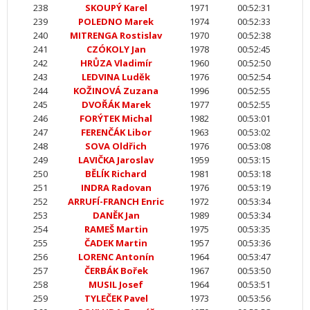
238
SKOUPÝ Karel
1971
00:52:31
239
POLEDNO Marek
1974
00:52:33
240
MITRENGA Rostislav
1970
00:52:38
241
CZÓKOLY Jan
1978
00:52:45
242
HRŮZA Vladimír
1960
00:52:50
243
LEDVINA Luděk
1976
00:52:54
244
KOŽINOVÁ Zuzana
1996
00:52:55
245
DVOŘÁK Marek
1977
00:52:55
246
FORÝTEK Michal
1982
00:53:01
247
FERENČÁK Libor
1963
00:53:02
248
SOVA Oldřich
1976
00:53:08
249
LAVIČKA Jaroslav
1959
00:53:15
250
BĚLÍK Richard
1981
00:53:18
251
INDRA Radovan
1976
00:53:19
252
ARRUFÍ-FRANCH Enric
1972
00:53:34
253
DANĚK Jan
1989
00:53:34
254
RAMEŠ Martin
1975
00:53:35
255
ČADEK Martin
1957
00:53:36
256
LORENC Antonín
1964
00:53:47
257
ČERBÁK Bořek
1967
00:53:50
258
MUSIL Josef
1964
00:53:51
259
TYLEČEK Pavel
1973
00:53:56