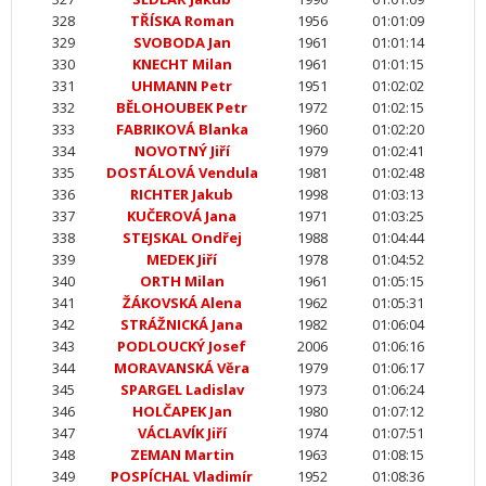
328
TŘÍSKA Roman
1956
01:01:09
329
SVOBODA Jan
1961
01:01:14
330
KNECHT Milan
1961
01:01:15
331
UHMANN Petr
1951
01:02:02
332
BĚLOHOUBEK Petr
1972
01:02:15
333
FABRIKOVÁ Blanka
1960
01:02:20
334
NOVOTNÝ Jiří
1979
01:02:41
335
DOSTÁLOVÁ Vendula
1981
01:02:48
336
RICHTER Jakub
1998
01:03:13
337
KUČEROVÁ Jana
1971
01:03:25
338
STEJSKAL Ondřej
1988
01:04:44
339
MEDEK Jiří
1978
01:04:52
340
ORTH Milan
1961
01:05:15
341
ŽÁKOVSKÁ Alena
1962
01:05:31
342
STRÁŽNICKÁ Jana
1982
01:06:04
343
PODLOUCKÝ Josef
2006
01:06:16
344
MORAVANSKÁ Věra
1979
01:06:17
345
SPARGEL Ladislav
1973
01:06:24
346
HOLČAPEK Jan
1980
01:07:12
347
VÁCLAVÍK Jiří
1974
01:07:51
348
ZEMAN Martin
1963
01:08:15
349
POSPÍCHAL Vladimír
1952
01:08:36