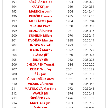
193
KŘEŠTÁK Bolek
1994
00:49:29
194
KRÁTKÝ Jan
1969
00:49:31
195
MAREK Jaromír
1964
00:49:44
196
KUPČÍK Roman
1985
00:49:50
197
MESZÁROS Jan
1984
00:50:04
198
MEZERA Pavel
1968
00:50:13
199
BEDNAŘÍK Petr
1971
00:50:16
200
SUKENÍK Milan
1970
00:50:17
201
DVOŘÁK Martin
1988
00:50:17
202
INDRA Marek
1973
00:50:20
203
HLADNÝ Marek
1972
00:50:22
204
SLÁMA Jiří
1960
00:50:25
205
ŠEDIVÝ Jiří
1982
00:50:26
206
CHLOUPEK Tomáš
1984
00:50:26
207
KRIST Ondřej
2001
00:50:32
208
ŽÁK Jan
1972
00:50:33
209
ČTVRTNÍČEK Aleš
1961
00:50:36
210
VIČAROVÁ Hana
1988
00:50:42
211
MATULOVÁ Martina
1972
00:50:43
212
VÁVRŮ Jiří
1974
00:50:48
213
ŠIRŮČEK Petr
1976
00:50:55
214
MACHALA Jiří
1983
00:50:59
215
ŠMÍD Jan
1984
00:51:01