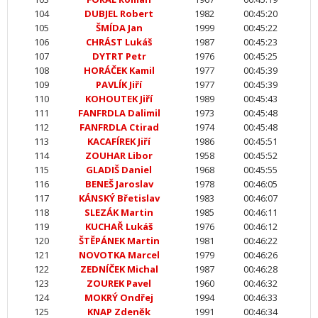
104
DUBJEL Robert
1982
00:45:20
105
ŠMÍDA Jan
1999
00:45:22
106
CHRÁST Lukáš
1987
00:45:23
107
DYTRT Petr
1976
00:45:25
108
HORÁČEK Kamil
1977
00:45:39
109
PAVLÍK Jiří
1977
00:45:39
110
KOHOUTEK Jiří
1989
00:45:43
111
FANFRDLA Dalimil
1973
00:45:48
112
FANFRDLA Ctirad
1974
00:45:48
113
KACAFÍREK Jiří
1986
00:45:51
114
ZOUHAR Libor
1958
00:45:52
115
GLADIŠ Daniel
1968
00:45:55
116
BENEŠ Jaroslav
1978
00:46:05
117
KÁNSKÝ Břetislav
1983
00:46:07
118
SLEZÁK Martin
1985
00:46:11
119
KUCHAŘ Lukáš
1976
00:46:12
120
ŠTĚPÁNEK Martin
1981
00:46:22
121
NOVOTKA Marcel
1979
00:46:26
122
ZEDNÍČEK Michal
1987
00:46:28
123
ZOUREK Pavel
1960
00:46:32
124
MOKRÝ Ondřej
1994
00:46:33
125
KNAP Zdeněk
1991
00:46:34