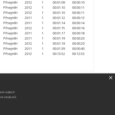
PřnejmlH
2012
1
00:01:09
00:00:10
PřnejmlH
2012
1
00:01:10
00:00:11
PřnejmlH
2012
1
00:01:10
00:00:11
PřnejmlH
2011
1
00:01:12
00:00:13
PřnejmlH
2011
1
00:01:14
00:00:14
PřnejmlH
2012
1
00:01:15
00:00:16
PřnejmlH
2011
1
00:01:17
00:00:18
PřnejmlH
2011
1
00:01:19
00:00:20
PřnejmlH
2012
1
00:01:19
00:00:20
PřnejmlH
2011
1
00:01:39
00:00:40
PřnejmlH
2012
1
00:13:52
00:12:53
×
SW vybavení
Pro měření, zpracování a publikaci
ním našich
výsledků používáme software vyvinutý na
ání souborů
zakázku. Lze online publikovat výsledky
komentátorovi na obrazovky a s
nepatrným zpožděním na webových
stránkách.