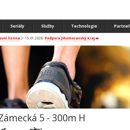
Seriály
Služby
Technologie
Partneř
ovní listina
15.01.2026:
Podpora Jihomoravský kraj
Zámecká 5 - 300m H