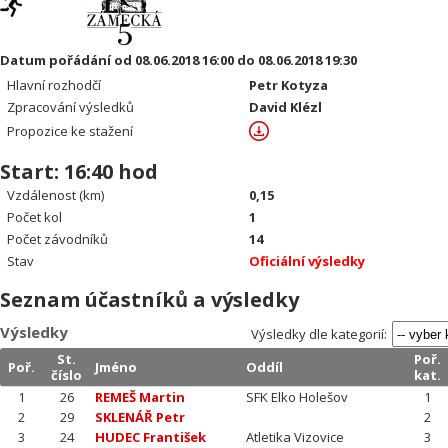
Datum pořádání od 08.06.2018 16:00 do 08.06.2018 19:30
Hlavní rozhodčí
Petr Kotyza
Zpracování výsledků
David Klézl
Propozice ke stažení
Start: 16:40 hod
Vzdálenost (km)
0,15
Počet kol
1
Počet závodníků
14
Stav
Oficiální výsledky
Seznam účastníků a výsledky
Výsledky
Výsledky dle kategorií:
St.
Poř.
Poř.
Jméno
Oddíl
číslo
kat.
1
26
REMEŠ Martin
SFK Elko Holešov
1
2
29
SKLENÁŘ Petr
2
3
24
HUDEC František
Atletika Vizovice
3