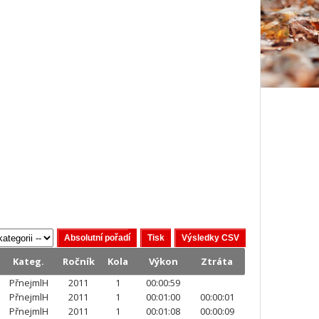
Kateg.
Ročník
Kola
Výkon
Ztráta
PřnejmlH
2011
1
00:00:59
PřnejmlH
2011
1
00:01:00
00:00:01
PřnejmlH
2011
1
00:01:08
00:00:09