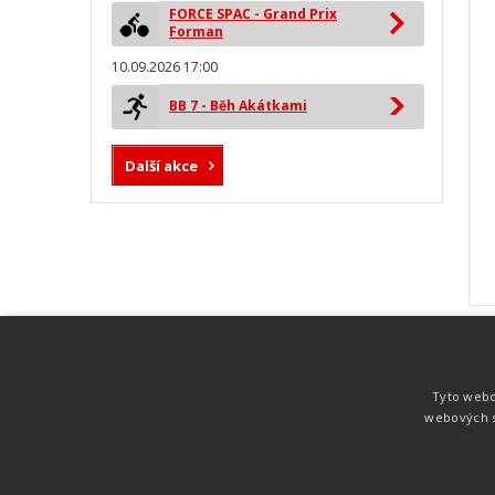
FORCE SPAC - Grand Prix
Forman
10.09.2026 17:00
BB 7 - Běh Akátkami
Další akce
MYLAPS ProChip
Nejspolehlivější a nejpřesnější čipová
Tyto webo
technologie od společnosti MYLAPS. Tato
webových s
technologie je používána na olympijských
hrách pro měření cyklistiky, MTB,
triatlonu, biatlonu, lyžování,
rychlobruslení.