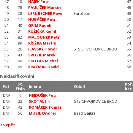
47
10
HÁJEK Petr
47
48
78
PAULÍČEK Martin
48
49
28
LERNBECHER Pavel
Eurofoam
49
50
17
HUBÁČEK Petr
50
51
40
GRIM Radek
51
52
31
RŮŽIČKA Kamil
52
53
82
MALOUNEK Petr
53
54
99
KŘÍŽKA Martin
54
55
26
ILAVSKY Honor
STS CHVOJKOVICE BROD
55
56
43
SVOZIL Marek
56
57
60
SKOTÁK Michal
57
58
69
KRÁČMAR David
58
Neklasifikováni
St.
Poř
Poř.
Jméno
Oddíl
číslo
kat
DNF
9
HEJDUŠEK Petr
DNF
23
SKOTAL Jiří
STS CHVOJKOVICE BROD
DNF
42
KOMÁREK Tomáš
DNF
56
MUSIL Ondřej
Bastr Bajkrs
<< zpět