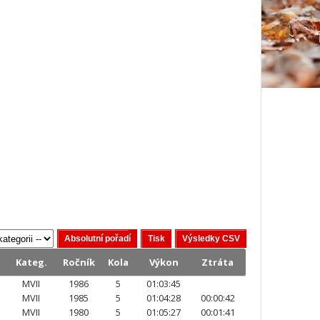
Kateg.
Ročník
Kola
Výkon
Ztráta
MVII
1986
5
01:03:45
MVII
1985
5
01:04:28
00:00:42
MVII
1980
5
01:05:27
00:01:41