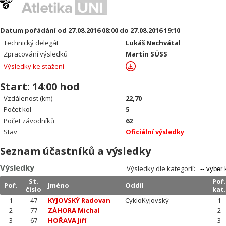
Datum pořádání od 27.08.2016 08:00 do 27.08.2016 19:10
Technický delegát
Lukáš Nechvátal
Zpracování výsledků
Martin SÜSS
Výsledky ke stažení
Start: 14:00 hod
Vzdálenost (km)
22,70
Počet kol
5
Počet závodníků
62
Stav
Oficiální výsledky
Seznam účastníků a výsledky
Výsledky
Výsledky dle kategorií:
St.
Poř.
Poř.
Jméno
Oddíl
číslo
kat.
1
47
KYJOVSKÝ Radovan
CykloKyjovský
1
2
77
ZÁHORA Michal
2
3
67
HOŘAVA Jiří
3