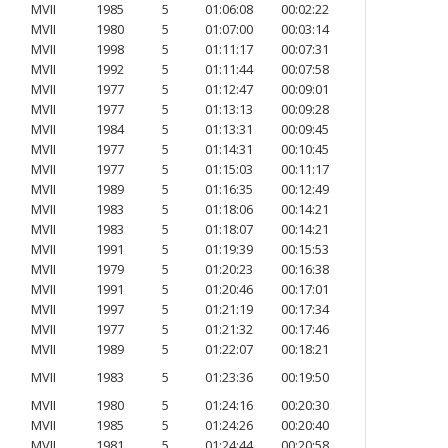
MVII
1985
5
01:06:08
00:02:22
MVII
1980
5
01:07:00
00:03:14
MVII
1998
5
01:11:17
00:07:31
MVII
1992
5
01:11:44
00:07:58
MVII
1977
5
01:12:47
00:09:01
MVII
1977
5
01:13:13
00:09:28
MVII
1984
5
01:13:31
00:09:45
MVII
1977
5
01:14:31
00:10:45
MVII
1977
5
01:15:03
00:11:17
MVII
1989
5
01:16:35
00:12:49
MVII
1983
5
01:18:06
00:14:21
MVII
1983
5
01:18:07
00:14:21
MVII
1991
5
01:19:39
00:15:53
MVII
1979
5
01:20:23
00:16:38
MVII
1991
5
01:20:46
00:17:01
MVII
1997
5
01:21:19
00:17:34
MVII
1977
5
01:21:32
00:17:46
MVII
1989
5
01:22:07
00:18:21
MVII
1983
5
01:23:36
00:19:50
MVII
1980
5
01:24:16
00:20:30
MVII
1985
5
01:24:26
00:20:40
MVII
1981
5
01:24:44
00:20:58