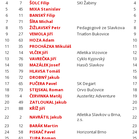
4
7
ŠOLC Filip
SKI Žabiny
4
5
45
MIXA Stanislav
5
6
11
BANSKÝ Filip
6
7
71
ŠÍRA Michal
7
8
15
ŽIŽLAVSKÝ Petr
Pedagogové ze Slavkova
8
9
27
VEMOLA Jiří
Triatlon Bukovice
9
10
63
HOZA Adam
10
11
35
PROCHÁZKA Mikuláš
11
12
14
VLČEK Jiří
Atletika Vizovice
12
13
76
VAVREČKA Jiří
Cyklo Kyjovský
13
14
93
MAZÁLEK Josef
Hasiči Slavkov
14
15
79
HLAVSA Tomáš
15
16
72
DROBNÝ Jakub
16
17
65
PUČERA Pavel
SK Degart
17
18
73
STEJSKAL Roman
Orvo Bučovice
18
19
4
ČERVINKA Matěj
Austerlitz Adventure
19
20
49
ZATLOUKAL Jakub
20
21
88
KŘÍŽ Jiří
21
Atletika Slavkov u Brna,
22
2
NAVRÁTIL Jakub
22
z.s.
23
12
BARÁK Martin
23
24
58
PISKAČ Pavel
Horizontal Brno
24
25
61
TUPA Roman
25