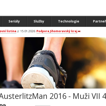
Seriály
Služby
Technologie
Partneř
ovní listina
15.01.2026:
Podpora Jihomoravský kraj
AusterlitzMan 2016 - Muži VI