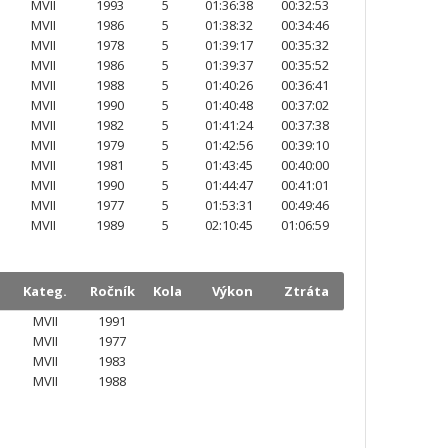
MVII
1993
5
01:36:38
00:32:53
MVII
1986
5
01:38:32
00:34:46
MVII
1978
5
01:39:17
00:35:32
MVII
1986
5
01:39:37
00:35:52
MVII
1988
5
01:40:26
00:36:41
MVII
1990
5
01:40:48
00:37:02
MVII
1982
5
01:41:24
00:37:38
MVII
1979
5
01:42:56
00:39:10
MVII
1981
5
01:43:45
00:40:00
MVII
1990
5
01:44:47
00:41:01
MVII
1977
5
01:53:31
00:49:46
MVII
1989
5
02:10:45
01:06:59
.
Kateg.
Ročník
Kola
Výkon
Ztráta
.
MVII
1991
MVII
1977
MVII
1983
MVII
1988