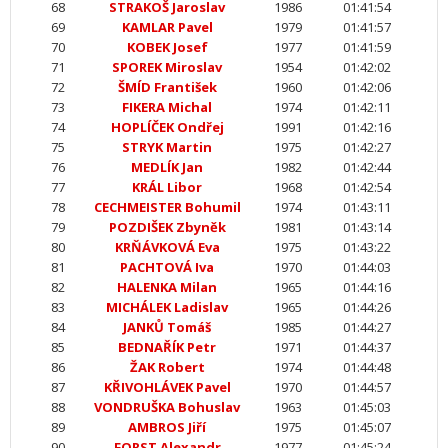
68
STRAKOŠ Jaroslav
1986
01:41:54
69
KAMLAR Pavel
1979
01:41:57
70
KOBEK Josef
1977
01:41:59
71
SPOREK Miroslav
1954
01:42:02
72
ŠMÍD František
1960
01:42:06
73
FIKERA Michal
1974
01:42:11
74
HOPLÍČEK Ondřej
1991
01:42:16
75
STRYK Martin
1975
01:42:27
76
MEDLÍK Jan
1982
01:42:44
77
KRÁL Libor
1968
01:42:54
78
CECHMEISTER Bohumil
1974
01:43:11
79
POZDIŠEK Zbyněk
1981
01:43:14
80
KRŇÁVKOVÁ Eva
1975
01:43:22
81
PACHTOVÁ Iva
1970
01:44:03
82
HALENKA Milan
1965
01:44:16
83
MICHÁLEK Ladislav
1965
01:44:26
84
JANKŮ Tomáš
1985
01:44:27
85
BEDNAŘÍK Petr
1971
01:44:37
86
ŽAK Robert
1974
01:44:48
87
KŘIVOHLÁVEK Pavel
1970
01:44:57
88
VONDRUŠKA Bohuslav
1963
01:45:03
89
AMBROS Jiří
1975
01:45:07
90
FORST Alexandr
1977
01:45:24