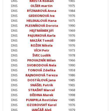
DNS
KRESTA Roman
1965
DNS
OLŠER martin
1975
DNS
RÝZNAROVÁ Anna
1984
DNS
GEDEONOVÁ Iva
1976
DNS
HELEKALOVÁ Hana
1975
DNS
PLESNÍKOVÁ Dorota
1990
DNS
HEJTMÁNEK Jiří
1969
DNS
PAJURKOVÁ Karla
1976
DNS
MAZÁK Tomáš
1989
DNS
ROŽEK Nikola
1976
DNS
VÍCH Petr
1973
DNS
ŠVEC Luděk
1978
DNS
PROVAZNÍK Milan
1966
DNS
SVOBODOVÁ Nela
1990
DNS
TONOVÁ Zdeňka
1958
DNS
RAJNOHOVÁ Tereza
1986
DNS
DOSTÁLOVÁ Jana
1985
DNS
SNÁŠEL Patrik
1965
DNS
STRAŠNÝ Marcel
1968
DNS
DĚDINA Marek
1998
DNS
PUMPRLA Rostislav
1985
DNS
OZOROVSKÝ Karol
1976
DNS
JANČÁŘ Aleš
1979