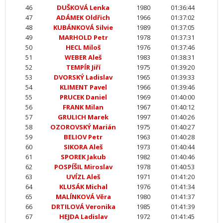
46
DUŠKOVÁ Lenka
1980
01:36:44
47
ADÁMEK Oldřich
1966
01:37:02
48
KUBÁNKOVÁ Silvie
1989
01:37:05
49
MARHOLD Petr
1978
01:37:31
50
HECL Miloš
1976
01:37:46
51
WEBER Aleš
1983
01:38:31
52
TEMPÍR Jiří
1975
01:39:20
53
DVORSKÝ Ladislav
1965
01:39:33
54
KLIMENT Pavel
1966
01:39:46
55
PRUCEK Daniel
1969
01:40:00
56
FRANK Milan
1967
01:40:12
57
GRULICH Marek
1997
01:40:26
58
OZOROVSKÝ Marián
1975
01:40:27
59
BELIOV Petr
1963
01:40:28
60
SIKORA Aleš
1973
01:40:44
61
SPOREK Jakub
1982
01:40:46
62
POSPÍŠIL Miroslav
1978
01:40:53
63
UVÍZL Aleš
1971
01:41:20
64
KLUSÁK Michal
1976
01:41:34
65
MALÍNKOVÁ Věra
1980
01:41:37
66
DRTILOVÁ Veronika
1985
01:41:39
67
HEJDA Ladislav
1972
01:41:45