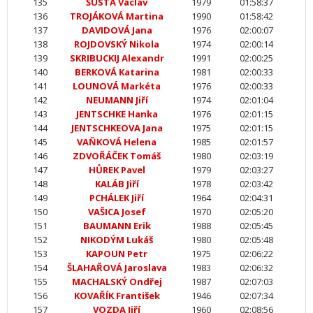
135
ŠUSTA Václav
1979
01:58:37
136
TROJÁKOVÁ Martina
1990
01:58:42
137
DAVIDOVÁ Jana
1976
02:00:07
138
ROJDOVSKÝ Nikola
1974
02:00:14
139
SKRIBUCKIJ Alexandr
1991
02:00:25
140
BERKOVÁ Katarina
1981
02:00:33
141
LOUNOVÁ Markéta
1976
02:00:33
142
NEUMANN Jiří
1974
02:01:04
143
JENTSCHKE Hanka
1976
02:01:15
144
JENTSCHKEOVA Jana
1975
02:01:15
145
VAŇKOVÁ Helena
1985
02:01:57
146
ZDVOŘÁČEK Tomáš
1980
02:03:19
147
HŮREK Pavel
1979
02:03:27
148
KALÁB Jiří
1978
02:03:42
149
PCHÁLEK Jiří
1964
02:04:31
150
VAŠICA Josef
1970
02:05:20
151
BAUMANN Erik
1988
02:05:45
152
NIKODÝM Lukáš
1980
02:05:48
153
KAPOUN Petr
1975
02:06:22
154
ŠLAHAŘOVÁ Jaroslava
1983
02:06:32
155
MACHALSKÝ Ondřej
1987
02:07:03
156
KOVAŘÍK František
1946
02:07:34
157
VOZDA Jiří
1960
02:08:56