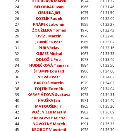
23
DOUBRAVA Marek
1974
01:31:37
24
BELOBRAD Ivan
1966
01:31:46
25
CIBULKA Jiří
1975
01:31:59
26
KOZLÍK Radek
1967
01:32:09
27
KNÁPEK Lubomír
1959
01:32:27
28
ŽOUŽELKA Tomáš
1976
01:32:43
29
UVÍZL Martin
1976
01:32:48
30
JORNÍČEK Petr
1965
01:33:07
31
PUR Václav
1955
01:33:16
32
KLIMEŠ Michal
1963
01:33:33
33
ODLOŽIL Petr
1978
01:33:46
34
HUDEČKOVÁ Tamara
1984
01:33:50
35
ŠTUMPF Eduard
1980
01:34:00
36
NOVÁK Petr
1980
01:34:02
37
BARTOŠ Martin
1979
01:34:02
38
FOJTÍK Zdeněk
1980
01:34:04
39
KARAFIÁTOVÁ Svatava
1973
01:34:31
40
HAUŠKA Jan
1971
01:34:40
41
MATOUŠEK Jiří
1965
01:35:26
42
VOŽENÍLEK Martin
1983
01:36:09
43
ZÁKRAVSKÝ Michal
1974
01:36:30
44
NOVOTNÝ Marek
1991
01:36:33
45
KROBOT Vlastimil
1978
01:36:39