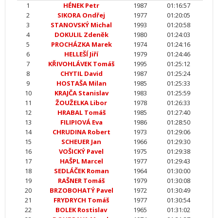
1
HÉNEK Petr
1987
01:16:57
2
SIKORA Ondřej
1977
01:20:05
3
STANOVSKÝ Michal
1993
01:20:58
4
DOKULIL Zdeněk
1980
01:24:03
5
PROCHÁZKA Marek
1974
01:24:16
6
HELLEŠÍ Jiří
1979
01:24:46
7
KŘIVOHLÁVEK Tomáš
1995
01:25:12
8
CHYTIL David
1987
01:25:24
9
HOSTAŠA Milan
1985
01:25:33
10
KRAJČA Stanislav
1983
01:25:59
11
ŽOUŽELKA Libor
1978
01:26:33
12
HRABAL Tomáš
1985
01:27:40
13
FILIPIOVÁ Eva
1986
01:28:50
14
CHRUDINA Robert
1973
01:29:06
15
SCHEUER Jan
1966
01:29:30
16
VOŠICKÝ Pavel
1975
01:29:38
17
HAŠPL Marcel
1977
01:29:43
18
SEDLÁČEK Roman
1964
01:30:00
19
RAŠNER Tomáš
1979
01:30:08
20
BRZOBOHATÝ Pavel
1972
01:30:49
21
FRYDRYCH Tomáš
1977
01:30:54
22
BOLEK Rostislav
1965
01:31:02