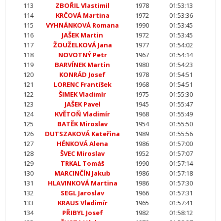
113
ZBOŘIL Vlastimil
1978
01:53:13
114
KRČOVÁ Martina
1972
01:53:36
115
VYHNÁNKOVÁ Romana
1990
01:53:45
116
JAŠEK Martin
1972
01:53:45
117
ŽOUŽELKOVÁ Jana
1977
01:54:02
118
NOVOTNÝ Petr
1967
01:54:14
119
BARVÍNEK Martin
1980
01:54:23
120
KONRÁD Josef
1978
01:54:51
121
LORENC Frantíšek
1968
01:54:51
122
ŠIMEK Vladimír
1975
01:55:30
123
JAŠEK Pavel
1945
01:55:47
124
KVĚTOŇ Vladimír
1968
01:55:49
125
BATĚK Miroslav
1954
01:55:50
126
DUTSZAKOVÁ Kateřina
1989
01:55:56
127
HÉNKOVÁ Alena
1986
01:57:00
128
ŠVEC Miroslav
1952
01:57:07
129
TRKAL Tomáš
1990
01:57:14
130
MARCINČÍN Jakub
1986
01:57:18
131
HLAVINKOVÁ Martina
1986
01:57:30
132
SEGL Jaroslav
1966
01:57:31
133
KRAUS Vladimír
1965
01:57:41
134
PŘIBYL Josef
1982
01:58:12