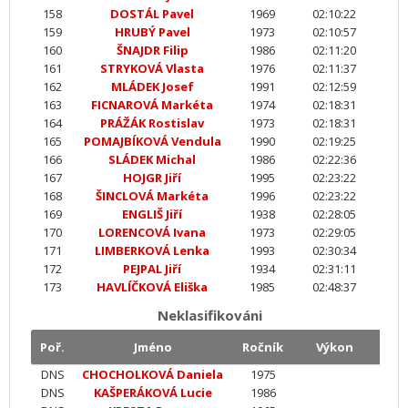
158
DOSTÁL Pavel
1969
02:10:22
159
HRUBÝ Pavel
1973
02:10:57
160
ŠNAJDR Filip
1986
02:11:20
161
STRYKOVÁ Vlasta
1976
02:11:37
162
MLÁDEK Josef
1991
02:12:59
163
FICNAROVÁ Markéta
1974
02:18:31
164
PRÁŽÁK Rostislav
1973
02:18:31
165
POMAJBÍKOVÁ Vendula
1990
02:19:25
166
SLÁDEK Michal
1986
02:22:36
167
HOJGR Jiří
1995
02:23:22
168
ŠINCLOVÁ Markéta
1996
02:23:22
169
ENGLIŠ Jiří
1938
02:28:05
170
LORENCOVÁ Ivana
1973
02:29:05
171
LIMBERKOVÁ Lenka
1993
02:30:34
172
PEJPAL Jiří
1934
02:31:11
173
HAVLÍČKOVÁ Eliška
1985
02:48:37
Neklasifikováni
Poř.
Jméno
Ročník
Výkon
DNS
CHOCHOLKOVÁ Daniela
1975
DNS
KAŠPERÁKOVÁ Lucie
1986