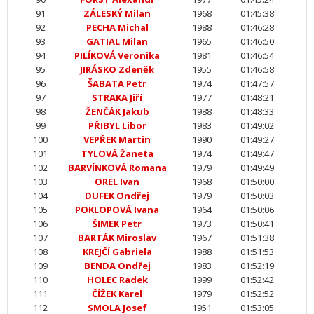
91
ZÁLESKÝ Milan
1968
01:45:38
92
PECHA Michal
1988
01:46:28
93
GATIAL Milan
1965
01:46:50
94
PILÍKOVÁ Veronika
1981
01:46:54
95
JIRÁSKO Zdeněk
1955
01:46:58
96
ŠABATA Petr
1974
01:47:57
97
STRAKA Jiří
1977
01:48:21
98
ŽENČÁK Jakub
1988
01:48:33
99
PŘIBYL Libor
1983
01:49:02
100
VEPŘEK Martin
1990
01:49:27
101
TYLOVÁ Žaneta
1974
01:49:47
102
BARVÍNKOVÁ Romana
1979
01:49:49
103
OREL Ivan
1968
01:50:00
104
DUFEK Ondřej
1979
01:50:03
105
POKLOPOVÁ Ivana
1964
01:50:06
106
ŠIMEK Petr
1973
01:50:41
107
BARTÁK Miroslav
1967
01:51:38
108
KREJČÍ Gabriela
1988
01:51:53
109
BENDA Ondřej
1983
01:52:19
110
HOLEC Radek
1999
01:52:42
111
ČÍŽEK Karel
1979
01:52:52
112
SMOLA Josef
1951
01:53:05