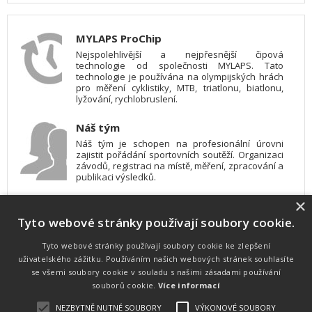
MYLAPS ProChip
Nejspolehlivější a nejpřesnější čipová
technologie od společnosti MYLAPS. Tato
technologie je používána na olympijských hrách
pro měření cyklistiky, MTB, triatlonu, biatlonu,
lyžování, rychlobruslení.
Náš tým
Náš tým je schopen na profesionální úrovni
zajistit pořádání sportovních soutěží. Organizaci
závodů, registraci na místě, měření, zpracování a
publikaci výsledků.
×
SW vybavení
Tyto webové stránky používají soubory cookie.
Pro měření, zpracování a publikaci výsledků
používáme software vyvinutý na zakázku. Lze
online publikovat výsledky komentátorovi na
Tyto webové stránky používají soubory cookie ke zlepšení
obrazovky a s nepatrným zpožděním na
uživatelského zážitku. Používáním našich webových stránek souhlasíte
webových stránkách.
se všemi soubory cookie v souladu s našimi zásadami používání
souborů cookie.
Více informací
NEZBYTNĚ NUTNÉ SOUBORY
VÝKONOVÉ SOUBORY