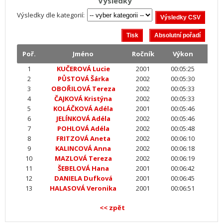
Výsledky
Výsledky dle kategorií:
Poř.
Jméno
Ročník
Výkon
1
KUČEROVÁ Lucie
2001
00:05:25
2
PŮSTOVÁ Šárka
2002
00:05:30
3
OBOŘILOVÁ Tereza
2002
00:05:33
4
ČAJKOVÁ Kristýna
2002
00:05:33
5
KOLÁČKOVÁ Adéla
2001
00:05:46
6
JELÍNKOVÁ Adéla
2002
00:05:46
7
POHLOVÁ Adéla
2002
00:05:48
8
FRITZOVÁ Aneta
2002
00:06:10
9
KALINCOVÁ Anna
2002
00:06:18
10
MAZLOVÁ Tereza
2002
00:06:19
11
ŠEBELOVÁ Hana
2001
00:06:42
12
DANIELA Dufková
2001
00:06:45
13
HALASOVÁ Veronika
2001
00:06:51
<< zpět