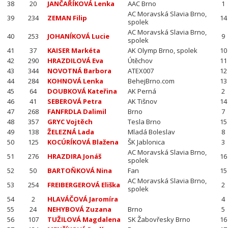
38
20
JANČAŘÍKOVÁ Lenka
AAC Brno
1
AC Moravská Slavia Brno,
39
234
ZEMAN Filip
14
spolek
AC Moravská Slavia Brno,
40
253
JOHANÍKOVÁ Lucie
9
spolek
41
37
KAISER Markéta
AK Olymp Brno, spolek
10
42
290
HRAZDILOVÁ Eva
Útěchov
11
43
344
NOVOTNÁ Barbora
ATEX007
12
44
284
KOHNOVÁ Lenka
BehejBrno.com
13
45
64
DOUBKOVÁ Kateřina
AK Perná
2
46
41
SEBEROVÁ Petra
AK Tišnov
14
47
268
FANFRDLA Dalimil
Brno
7
48
357
GRYC Vojtěch
Tesla Brno
15
49
138
ŽELEZNÁ Lada
Mladá Boleslav
8
50
125
KOCÚRÍKOVÁ Blažena
ŠK Jablonica
3
AC Moravská Slavia Brno,
51
276
HRAZDIRA Jonáš
16
spolek
52
50
BARTOŇKOVÁ Nina
Fan
15
AC Moravská Slavia Brno,
53
254
FREIBERGEROVÁ Eliška
2
spolek
54
2
HLAVÁČOVÁ Jaromíra
4
55
24
NEHYBOVÁ Zuzana
Brno
5
56
107
TUŽILOVÁ Magdalena
SK Žabovřesky Brno
16