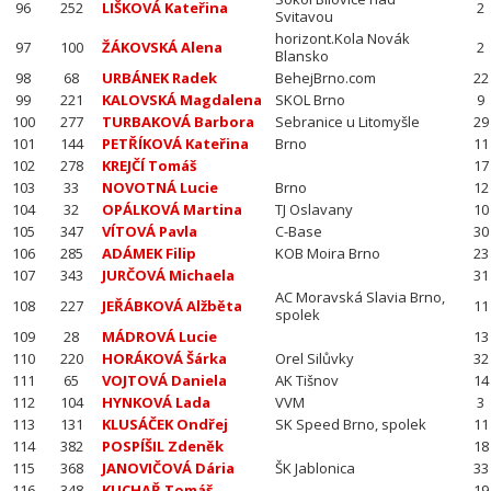
96
252
LIŠKOVÁ Kateřina
2
Svitavou
horizont.Kola Novák
97
100
ŽÁKOVSKÁ Alena
2
Blansko
98
68
URBÁNEK Radek
BehejBrno.com
22
99
221
KALOVSKÁ Magdalena
SKOL Brno
9
100
277
TURBAKOVÁ Barbora
Sebranice u Litomyšle
29
101
144
PETŘÍKOVÁ Kateřina
Brno
11
102
278
KREJČÍ Tomáš
17
103
33
NOVOTNÁ Lucie
Brno
12
104
32
OPÁLKOVÁ Martina
TJ Oslavany
10
105
347
VÍTOVÁ Pavla
C-Base
30
106
285
ADÁMEK Filip
KOB Moira Brno
23
107
343
JURČOVÁ Michaela
31
AC Moravská Slavia Brno,
108
227
JEŘÁBKOVÁ Alžběta
11
spolek
109
28
MÁDROVÁ Lucie
13
110
220
HORÁKOVÁ Šárka
Orel Silůvky
32
111
65
VOJTOVÁ Daniela
AK Tišnov
14
112
104
HYNKOVÁ Lada
VVM
3
113
131
KLUSÁČEK Ondřej
SK Speed Brno, spolek
11
114
382
POSPÍŠIL Zdeněk
18
115
368
JANOVIČOVÁ Dária
ŠK Jablonica
33
116
348
KUCHAŘ Tomáš
19