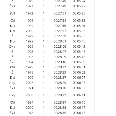
Ž
1979
1
00:27:45
00:05:24
ŽV1
1973
1
00:27:49
00:05:29
ŽV1
1972
1
00:27:51
00:05:30
XM
1996
1
00:27:54
00:05:33
Dci
1999
1
00:27:55
00:05:35
Dci
2000
1
00:27:57
00:05:36
Ž
1979
1
00:27:59
00:05:38
Dci
1999
1
00:28:01
00:05:40
Dky
1999
1
00:28:06
00:05:45
Ž
1992
1
00:28:07
00:05:46
Ž
1992
1
00:28:09
00:05:48
ŽV2
1964
1
00:28:16
00:05:55
XM
1995
1
00:28:22
00:06:01
Ž
1979
1
00:28:23
00:06:02
Dci
1999
1
00:28:27
00:06:07
Dky
2002
1
00:28:29
00:06:08
ŽV1
1971
1
00:28:30
00:06:09
Dky
2000
1
00:28:32
00:06:11
XM
1994
1
00:28:37
00:06:16
Dci
2000
1
00:28:38
00:06:17
ŽV1
1972
1
00:28:39
00:06:18