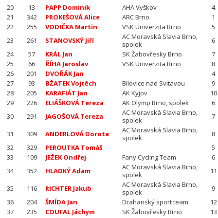
20
13
PAPP Dominik
AHA Vyškov
4
21
342
PROKEŠOVÁ Alice
ARC Brno
1
22
255
VODIČKA Martin
VSK Univerzita Brno
5
AC Moravská Slavia Brno,
23
261
STANOVSKÝ Jiří
6
spolek
24
57
KRÁL Jan
SK Žabovřesky Brno
7
25
66
ŘÍHA Jaroslav
VSK Univerzita Brno
8
26
201
DVOŘÁK Jan
4
27
93
BŽATEK Vojtěch
Bílovice nad Svitavou
9
28
205
KARAFIÁT Jan
AK Kyjov
10
29
226
ELIÁŠKOVÁ Tereza
AK Olymp Brno, spolek
6
AC Moravská Slavia Brno,
30
291
JAGOŠOVÁ Tereza
7
spolek
AC Moravská Slavia Brno,
31
309
ANDERLOVÁ Dorota
8
spolek
32
329
PEROUTKA Tomáš
5
33
109
JEŽEK Ondřej
Fany Cycling Team
6
AC Moravská Slavia Brno,
34
352
HLADKÝ Adam
11
spolek
AC Moravská Slavia Brno,
35
116
RICHTER Jakub
9
spolek
36
204
ŠMÍDA Jan
Drahanský sport team
12
37
235
COUFAL Jáchym
SK Žabovřesky Brno
13