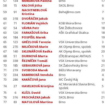
57
134
MENŠÍKOVÁ Pavlína
Brno
17
58
15
KALOVÁ Jitka
SKOL Brno
6
NACHTNEBLOVÁ
59
91
BehejBrno.com
7
Kristína
60
318
DVOŘÁČEK Jakub
9
61
71
FLORIÁN Vojtěch
KOB Moira Brno
17
62
54
VÁVRA Petr
ŠAK Židlochovice
18
63
126
FARKAŠOVÁ Erika
AŠK Grafobal Skalica
18
64
184
POSPÍŠIL Marek
19
65
123
GRÉZLOVÁ Terezie
VSK Univerzita Brno
3
66
270
MILIČKOVÁ Marie
AK Olymp Brno, spolek
19
67
140
SKLENÁŘOVÁ Radka
AK Olymp Brno, spolek
20
68
51
DURNOVÁ Marta
(ČR) Branopac ANTALIS
1
69
338
ŘEZNÍČEK Tomáš
VSK Univerzita Brno
10
70
185
GEBAUEROVÁ Jana
SK Žabovřesky Brno
21
71
219
SVOBODA Marek
Běžci Moravany
20
72
334
KAMENICKÁ Vendula
Brno
4
73
286
KAKÁČOVÁ Jana
MC Český Ráj
8
AC Moravská Slavia Brno,
74
27
HAVELKOVÁ Kristýna
5
spolek
75
6
KLÉZL David
VSK Univerzita Brno
11
76
316
PROCHÁZKA Jakub
SKOL Brno
21
77
83
MATULOVÁ Martina
Brno
9