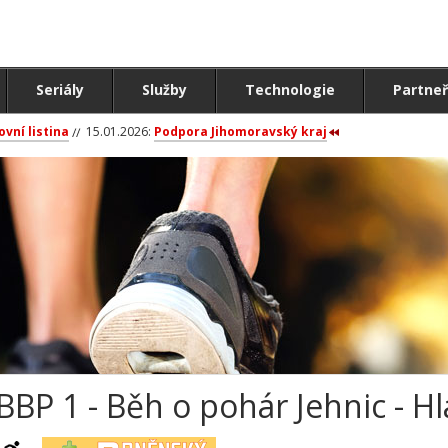
Seriály
Služby
Technologie
Partneř
ovní listina
15.01.2026:
Podpora Jihomoravský kraj
BBP 1 - Běh o pohár Jehnic - H