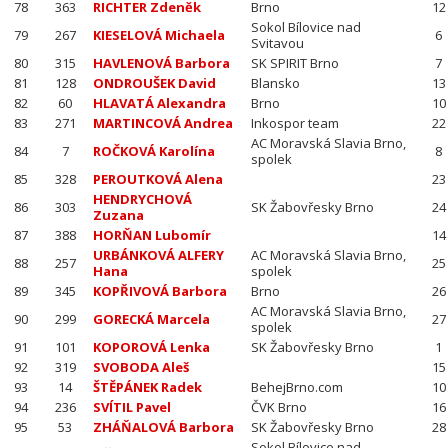
78
363
RICHTER Zdeněk
Brno
12
Sokol Bílovice nad
79
267
KIESELOVÁ Michaela
6
Svitavou
80
315
HAVLENOVÁ Barbora
SK SPIRIT Brno
7
81
128
ONDROUŠEK David
Blansko
13
82
60
HLAVATÁ Alexandra
Brno
10
83
271
MARTINCOVÁ Andrea
Inkospor team
22
AC Moravská Slavia Brno,
84
7
ROČKOVÁ Karolína
8
spolek
85
328
PEROUTKOVÁ Alena
23
HENDRYCHOVÁ
86
303
SK Žabovřesky Brno
24
Zuzana
87
388
HORŇAN Lubomír
14
URBÁNKOVÁ ALFERY
AC Moravská Slavia Brno,
88
257
25
Hana
spolek
89
345
KOPŘIVOVÁ Barbora
Brno
26
AC Moravská Slavia Brno,
90
299
GORECKÁ Marcela
27
spolek
91
101
KOPOROVÁ Lenka
SK Žabovřesky Brno
1
92
319
SVOBODA Aleš
15
93
14
ŠTĚPÁNEK Radek
BehejBrno.com
10
94
236
SVÍTIL Pavel
ČVK Brno
16
95
53
ZHÁŇALOVÁ Barbora
SK Žabovřesky Brno
28
Sokol Bílovice nad