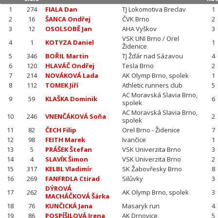
1
274
FIALA Dan
TJ Lokomotiva Breclav
1
2
16
ŠANCA Ondřej
ČVK Brno
2
3
12
OSOLSOBĚ Jan
AHA Vyškov
3
VSK UNI Brno / Orel
4
1
KOTYZA Daniel
1
Židenice
5
346
BOŘIL Martin
TJ Žďár nad Sázavou
4
6
120
HLAVÁČ Ondřej
Tesla Brno
2
7
214
NOVÁKOVÁ Lada
AK Olymp Brno, spolek
1
8
112
TOMEK Jiří
Athletic runners club
5
AC Moravská Slavia Brno,
9
59
KLAŠKA Dominik
6
spolek
AC Moravská Slavia Brno,
10
246
VNENČÁKOVÁ Soňa
2
spolek
11
82
ČECH Filip
Orel Brno - Židenice
7
12
98
FEITH Marek
Ivančice
1
13
5
PRÁŠEK Štefan
VSK Univerzita Brno
3
14
4
SLAVÍK Šimon
VSK Univerzita Brno
2
15
317
KELBL Vladimír
SK Žabovřesky Brno
8
16
269
FANFRDLA Ctirad
Silůvky
3
DÝROVÁ
17
262
AK Olymp Brno, spolek
3
MACHÁČKOVÁ Šárka
18
76
KUNČICKÁ Jana
Masaryk run
4
19
86
POSPÍŠILOVÁ Irena
AK Drnovice
5