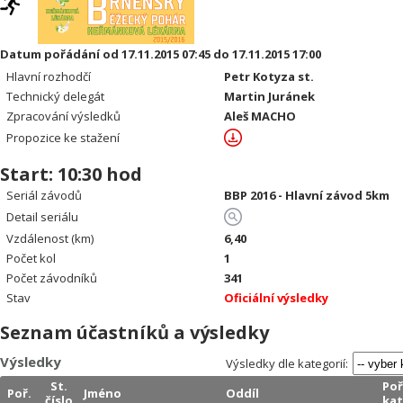
Datum pořádání od 17.11.2015 07:45 do 17.11.2015 17:00
Hlavní rozhodčí
Petr Kotyza st.
Technický delegát
Martin Juránek
Zpracování výsledků
Aleš MACHO
Propozice ke stažení
Start: 10:30 hod
Seriál závodů
BBP 2016 - Hlavní závod 5km
Detail seriálu
Vzdálenost (km)
6,40
Počet kol
1
Počet závodníků
341
Stav
Oficiální výsledky
Seznam účastníků a výsledky
Výsledky
Výsledky dle kategorií:
St.
Poř
Poř.
Jméno
Oddíl
číslo
kat