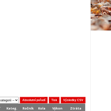
.
Kateg.
Ročník
Kola
Výkon
Ztráta
.