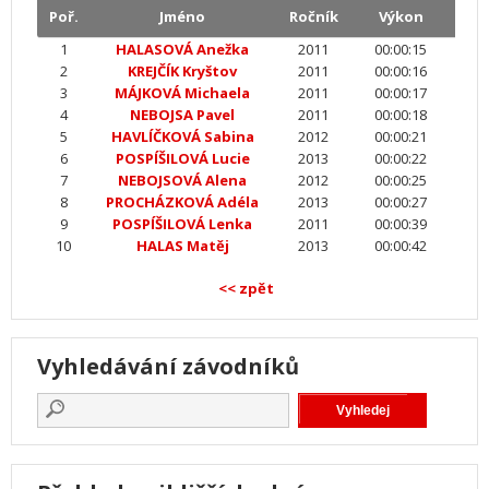
Poř.
Jméno
Ročník
Výkon
1
HALASOVÁ Anežka
2011
00:00:15
2
KREJČÍK Kryštov
2011
00:00:16
3
MÁJKOVÁ Michaela
2011
00:00:17
4
NEBOJSA Pavel
2011
00:00:18
5
HAVLÍČKOVÁ Sabina
2012
00:00:21
6
POSPÍŠILOVÁ Lucie
2013
00:00:22
7
NEBOJSOVÁ Alena
2012
00:00:25
8
PROCHÁZKOVÁ Adéla
2013
00:00:27
9
POSPÍŠILOVÁ Lenka
2011
00:00:39
10
HALAS Matěj
2013
00:00:42
<< zpět
Vyhledávání závodníků