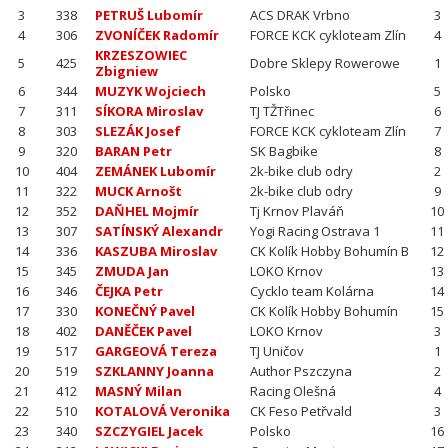
3
338
PETRUŠ Lubomír
ACS DRAK Vrbno
3
4
306
ZVONÍČEK Radomír
FORCE KCK cykloteam Zlín
4
KRZESZOWIEC
5
425
Dobre Sklepy Rowerowe
1
Zbigniew
6
344
MUZYK Wojciech
Polsko
5
7
311
SÍKORA Miroslav
TJ TŽTřinec
6
8
303
SLEZÁK Josef
FORCE KCK cykloteam Zlín
7
9
320
BARAN Petr
SK Bagbike
8
10
404
ZEMÁNEK Lubomír
2k-bike club odry
2
11
322
MUCK Arnošt
2k-bike club odry
9
12
352
DAŇHEL Mojmír
Tj Krnov Plaváň
10
13
307
SATÍNSKÝ Alexandr
Yogi Racing Ostrava 1
11
14
336
KASZUBA Miroslav
CK Kolík Hobby Bohumín B
12
15
345
ZMUDA Jan
LOKO Krnov
13
16
346
ČEJKA Petr
Cycklo team Kolárna
14
17
330
KONEČNÝ Pavel
CK Kolík Hobby Bohumín
15
18
402
DANĚČEK Pavel
LOKO Krnov
3
19
517
GARGEOVÁ Tereza
TJ Uničov
1
20
519
SZKLANNY Joanna
Author Pszczyna
2
21
412
MASNÝ Milan
Racing Olešná
4
22
510
KOTALOVÁ Veronika
CK Feso Petřvald
3
23
340
SZCZYGIEL Jacek
Polsko
16