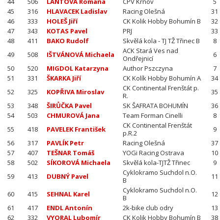
44
506
LANTOVÁ Romana
CPV Krnov
5
45
316
HLAVACEK Ladislav
Racing Olešná
31
46
333
HOLEŠ Jiří
CK Kolik Hobby Bohumín B
32
47
343
KOTAS Pavel
PRJ
33
48
411
BAKO Rudolf
Skvělá kola - TJ TŽ Třinec B
8
ACK Stará Ves nad
49
508
IŠTVÁNOVÁ Michaela
6
Ondřejnicí
50
520
MIGDOL Katarzyna
Author Pszczyna
7
51
331
ŠKARKA Jiří
CK Kolík Hobby Bohumín A
34
CK Continental Frenštát p.
52
325
KOPŘIVA Miroslav
35
R.
53
348
ŠIRŮČKA Pavel
SK ŠAFRATA BOHUMÍN
36
54
503
CHMUROVÁ Jana
Team Forman Cinelli
8
CK Continental Frenštát
55
418
PAVELEK František
9
p.R.2
56
317
PAVLÍK Petr
Racing Olešná
37
57
407
TEŠNAR Tomáš
YOGi Racing Ostrava
10
58
502
SÍKOROVÁ Michaela
Skvělá kola-TJTŽ Třinec
9
Cyklokramo Suchdol n.O.
59
413
DUBNÝ Pavel
11
B
Cyklokramo Suchdol n.O.
60
415
SEHNAL Karel
12
B
61
417
ENDL Antonín
2k-bike club odry
13
62
332
VYORAL Lubomír
CK Kolik Hobby Bohumín B
38