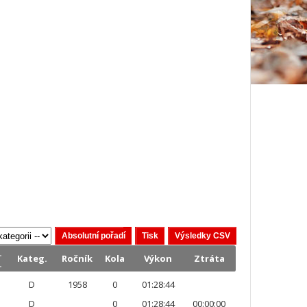
.
Kateg.
Ročník
Kola
Výkon
Ztráta
.
D
1958
0
01:28:44
D
0
01:28:44
00:00:00