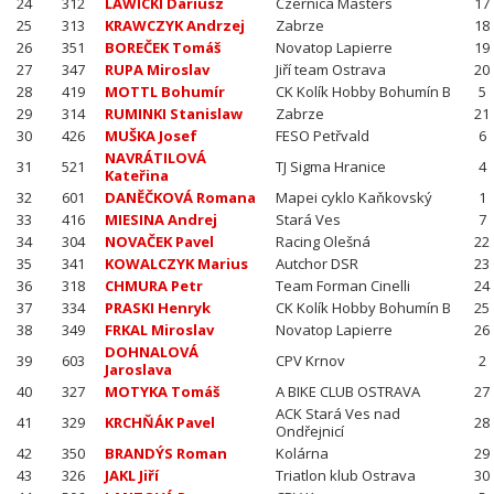
24
312
LAWICKI Dariusz
Czernica Masters
17
25
313
KRAWCZYK Andrzej
Zabrze
18
26
351
BOREČEK Tomáš
Novatop Lapierre
19
27
347
RUPA Miroslav
Jiří team Ostrava
20
28
419
MOTTL Bohumír
CK Kolík Hobby Bohumín B
5
29
314
RUMINKI Stanislaw
Zabrze
21
30
426
MUŠKA Josef
FESO Petřvald
6
NAVRÁTILOVÁ
31
521
TJ Sigma Hranice
4
Kateřina
32
601
DANĚČKOVÁ Romana
Mapei cyklo Kaňkovský
1
33
416
MIESINA Andrej
Stará Ves
7
34
304
NOVAČEK Pavel
Racing Olešná
22
35
341
KOWALCZYK Marius
Autchor DSR
23
36
318
CHMURA Petr
Team Forman Cinelli
24
37
334
PRASKI Henryk
CK Kolík Hobby Bohumín B
25
38
349
FRKAL Miroslav
Novatop Lapierre
26
DOHNALOVÁ
39
603
CPV Krnov
2
Jaroslava
40
327
MOTYKA Tomáš
A BIKE CLUB OSTRAVA
27
ACK Stará Ves nad
41
329
KRCHŇÁK Pavel
28
Ondřejnicí
42
350
BRANDÝS Roman
Kolárna
29
43
326
JAKL Jiří
Triatlon klub Ostrava
30