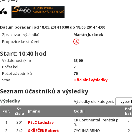
Datum pořádání od 18.05.2014 10:00 do 18.05.2014 14:00
Zpracování výsledků
Martin Juránek
Propozice ke stažení
Start: 10:40 hod
Vzdálenost (km)
53,00
Počet kol
2
Počet závodníků
76
Stav
Oficiální výsledky
Seznam účastníků a výsledky
Výsledky
Výsledky dle kategorií:
St.
Poř
Poř.
Jméno
Oddíl
číslo
kat
CK Continental Frenštát p.
1
301
PELC Ladislav
1
R.
2
342
SKŘEČEK Robert
CYCLING BRNO
2