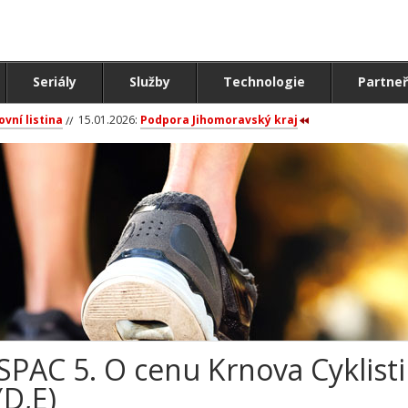
Seriály
Služby
Technologie
Partneř
ovní listina
15.01.2026:
Podpora Jihomoravský kraj
SPAC 5. O cenu Krnova Cyklisti
(D,E)