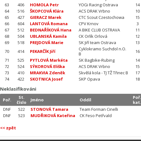
63
406
HOMOLA Petr
YOGi Racing Ostrava
14
64
516
ŠKOPCOVÁ Klára
ACS DRAK Vrbno
10
65
427
GIERACZ Marek
CTC Scout Czestochowa
15
66
604
LANTOVÁ Romana
CPV Krnov
3
67
512
BEDNAŘÍKOVÁ Hana
A BIKE CLUB OSTRAVA
11
68
504
UBLANSKÁ Kamila
CK Orlík Orlová
12
69
518
PREJDOVÁ Marie
SK Jiří team Ostrava
13
Cyklokramo Suchdol n.O.
70
414
PEKARČÍK Jiří
16
B
71
525
PYTLOVÁ Markéta
SK Bagbike-Rubing
14
72
524
SÝKOROVÁ Eliška
ACS DRAK Vrbno
15
73
410
MRAKVIA Zdeněk
Skvělá kola - TJ TŽ Třinec B
17
74
422
SKOTNICA Josef
SKP Opava
18
Neklasifikováni
St.
Poř
Poř.
Jméno
Oddíl
číslo
kat
DNF
522
STONOVÁ Tamara
Team Forman Cinelli
DNF
523
MUDŘIKOVÁ Kateřina
CK Feso Petřvald
<< zpět