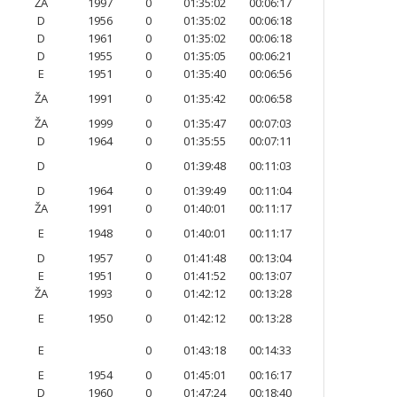
ŽA
1997
0
01:35:02
00:06:17
D
1956
0
01:35:02
00:06:18
D
1961
0
01:35:02
00:06:18
D
1955
0
01:35:05
00:06:21
E
1951
0
01:35:40
00:06:56
ŽA
1991
0
01:35:42
00:06:58
ŽA
1999
0
01:35:47
00:07:03
D
1964
0
01:35:55
00:07:11
D
0
01:39:48
00:11:03
D
1964
0
01:39:49
00:11:04
ŽA
1991
0
01:40:01
00:11:17
E
1948
0
01:40:01
00:11:17
D
1957
0
01:41:48
00:13:04
E
1951
0
01:41:52
00:13:07
ŽA
1993
0
01:42:12
00:13:28
E
1950
0
01:42:12
00:13:28
E
0
01:43:18
00:14:33
E
1954
0
01:45:01
00:16:17
D
1960
0
01:47:24
00:18:40