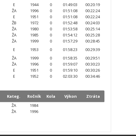
E
1944
0
01:49:03
00:20:19
ŽA
1996
0
01:51:08
00:22:24
E
1951
0
01:51:08
00:22:24
ŽB
1972
0
01:52:48
00:24:03
ŽA
1980
0
01:53:58
00:25:14
ŽA
1985
0
01:54:12
00:25:28
ŽA
1999
0
01:57:29
00:28:45
E
1953
0
01:58:23
00:29:39
ŽA
1999
0
01:58:35
00:29:51
ŽA
1996
0
01:59:07
00:30:23
E
1951
0
01:59:10
00:30:26
E
1952
0
02:03:30
00:34:46
.
Kateg.
Ročník
Kola
Výkon
Ztráta
.
ŽA
1984
ŽA
1996