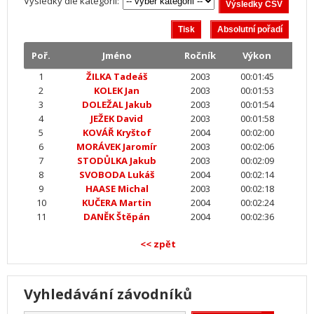
Výsledky dle kategorií:
Poř.
Jméno
Ročník
Výkon
1
ŽILKA Tadeáš
2003
00:01:45
2
KOLEK Jan
2003
00:01:53
3
DOLEŽAL Jakub
2003
00:01:54
4
JEŽEK David
2003
00:01:58
5
KOVÁŘ Kryštof
2004
00:02:00
6
MORÁVEK Jaromír
2003
00:02:06
7
STODŮLKA Jakub
2003
00:02:09
8
SVOBODA Lukáš
2004
00:02:14
9
HAASE Michal
2003
00:02:18
10
KUČERA Martin
2004
00:02:24
11
DANĚK Štěpán
2004
00:02:36
<< zpět
Vyhledávání závodníků