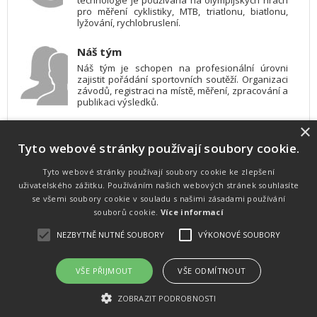
technologie je používána na olympijských hrách
pro měření cyklistiky, MTB, triatlonu, biatlonu,
lyžování, rychlobruslení.
Náš tým
Náš tým je schopen na profesionální úrovni
zajistit pořádání sportovních soutěží. Organizaci
závodů, registraci na místě, měření, zpracování a
publikaci výsledků.
×
SW vybavení
Tyto webové stránky používají soubory cookie.
Pro měření, zpracování a publikaci výsledků
používáme software vyvinutý na zakázku. Lze
online publikovat výsledky komentátorovi na
Tyto webové stránky používají soubory cookie ke zlepšení
obrazovky a s nepatrným zpožděním na
uživatelského zážitku. Používáním našich webových stránek souhlasíte
webových stránkách.
se všemi soubory cookie v souladu s našimi zásadami používání
souborů cookie.
Více informací
NEZBYTNĚ NUTNÉ SOUBORY
VÝKONOVÉ SOUBORY
Atletika
UNI
© 2011-2015
. Publikování a šíření obsahu je bez písemného
souhlasu zakázáno.
VŠE PŘIJMOUT
VŠE ODMÍTNOUT
Zabýváme se časomírou, výsledkovým servisem na různých malých i velkých sportovních
akcích a také přímo pořádáním sportovních akcí.
ZOBRAZIT PODROBNOSTI
Vyrobeno ve studiu
M square s.r.o.