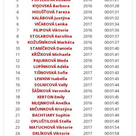
3
KYJOVSKÁ Barbora
2016
00:01:28
4
HOUŠŤOVÁ Tereza
2016
00:01:31
5
KALÁBOVÁ Justýna
2016
00:01:32
6
VIČAROVÁ Lenka
2017
00:01:34
7
FILIPOVÁ Viktorie
2016
00:01:36
8
STOLAROVÁ Karolína
2016
00:01:37
9
KOŽUŠNÍKOVÁ Markéta
2016
00:01:37
10
STANÍČKOVÁ Daniela
2016
00:01:40
11
KŘÍŽKOVÁ Michaela
2017
00:01:41
12
PAJURKOVÁ Meda
2016
00:01:41
13
LUPÍNKOVÁ Adéla
2016
00:01:43
14
TIŠNOVSKÁ Sofie
2017
00:01:43
15
LEWKIW Isabella
2017
00:01:43
16
SOLNICOVÁ Vally
2017
00:01:44
17
ŠÁŠIKOVÁ Veronika
2016
00:01:44
18
KERTON Emily
2017
00:01:45
19
MLEJNKOVÁ Anežka
2016
00:01:45
20
MIČUNKOVÁ Kristýna
2017
00:01:47
21
BACHTIARY Sophie
2016
00:01:49
22
OPLUŠTILOVÁ Stella
2017
00:01:49
23
MATUCHOVÁ Viktorie
2017
00:01:54
24
DRLÍKOVÁ Viktorie
2017
00:01:58