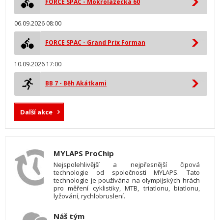
FORCE SPAC - Mokrolazecká 60
06.09.2026 08:00
FORCE SPAC - Grand Prix Forman
10.09.2026 17:00
BB 7 - Běh Akátkami
Další akce
MYLAPS ProChip
Nejspolehlivější a nejpřesnější čipová
technologie od společnosti MYLAPS. Tato
technologie je používána na olympijských hrách
pro měření cyklistiky, MTB, triatlonu, biatlonu,
lyžování, rychlobruslení.
Náš tým