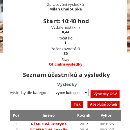
Zpracování výsledků
Milan Chaloupka
Start: 10:40 hod
Vzdálenost (km)
0,44
Počet kol
1
Počet závodníků
30
Stav
Oficiální výsledky
Seznam účastníků a výsledky
Výsledky
Výsledky dle kategorií:
Poř.
Jméno
Ročník
Výkon
1
NĚMCOVÁ Kristýna
2017
00:01:26
2
POPELKOVÁ Rosalie
2016
00:01:27