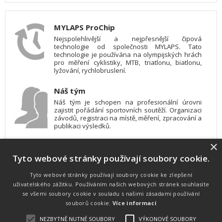
MYLAPS ProChip
Nejspolehlivější a nejpřesnější čipová
technologie od společnosti MYLAPS. Tato
technologie je používána na olympijských hrách
pro měření cyklistiky, MTB, triatlonu, biatlonu,
lyžování, rychlobruslení.
Náš tým
Náš tým je schopen na profesionální úrovni
zajistit pořádání sportovních soutěží. Organizaci
závodů, registraci na místě, měření, zpracování a
publikaci výsledků.
×
SW vybavení
Tyto webové stránky používají soubory cookie.
Pro měření, zpracování a publikaci výsledků
používáme software vyvinutý na zakázku. Lze
online publikovat výsledky komentátorovi na
Tyto webové stránky používají soubory cookie ke zlepšení
obrazovky a s nepatrným zpožděním na
uživatelského zážitku. Používáním našich webových stránek souhlasíte
webových stránkách.
se všemi soubory cookie v souladu s našimi zásadami používání
souborů cookie.
Více informací
NEZBYTNĚ NUTNÉ SOUBORY
VÝKONOVÉ SOUBORY