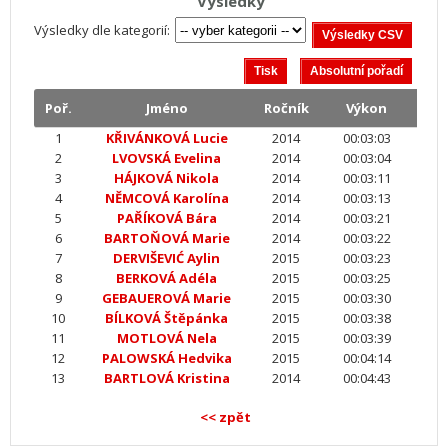
Výsledky
Výsledky dle kategorií:
Poř.
Jméno
Ročník
Výkon
1
KŘIVÁNKOVÁ Lucie
2014
00:03:03
2
LVOVSKÁ Evelina
2014
00:03:04
3
HÁJKOVÁ Nikola
2014
00:03:11
4
NĚMCOVÁ Karolína
2014
00:03:13
5
PAŘÍKOVÁ Bára
2014
00:03:21
6
BARTOŇOVÁ Marie
2014
00:03:22
7
DERVIŠEVIĆ Aylin
2015
00:03:23
8
BERKOVÁ Adéla
2015
00:03:25
9
GEBAUEROVÁ Marie
2015
00:03:30
10
BÍLKOVÁ Štěpánka
2015
00:03:38
11
MOTLOVÁ Nela
2015
00:03:39
12
PALOWSKÁ Hedvika
2015
00:04:14
13
BARTLOVÁ Kristina
2014
00:04:43
<< zpět