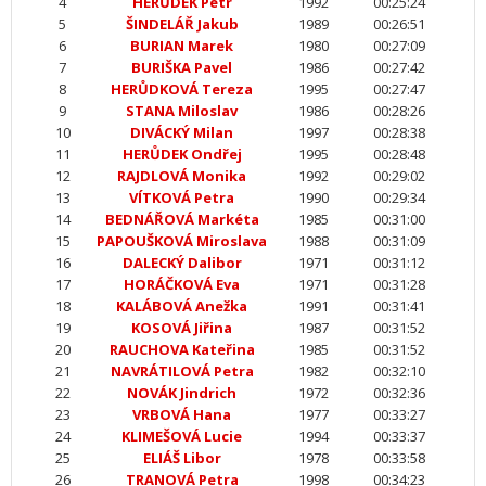
4
HERŮDEK Petr
1992
00:25:24
5
ŠINDELÁŘ Jakub
1989
00:26:51
6
BURIAN Marek
1980
00:27:09
7
BURIŠKA Pavel
1986
00:27:42
8
HERŮDKOVÁ Tereza
1995
00:27:47
9
STANA Miloslav
1986
00:28:26
10
DIVÁCKÝ Milan
1997
00:28:38
11
HERŮDEK Ondřej
1995
00:28:48
12
RAJDLOVÁ Monika
1992
00:29:02
13
VÍTKOVÁ Petra
1990
00:29:34
14
BEDNÁŘOVÁ Markéta
1985
00:31:00
15
PAPOUŠKOVÁ Miroslava
1988
00:31:09
16
DALECKÝ Dalibor
1971
00:31:12
17
HORÁČKOVÁ Eva
1971
00:31:28
18
KALÁBOVÁ Anežka
1991
00:31:41
19
KOSOVÁ Jiřina
1987
00:31:52
20
RAUCHOVA Kateřina
1985
00:31:52
21
NAVRÁTILOVÁ Petra
1982
00:32:10
22
NOVÁK Jindrich
1972
00:32:36
23
VRBOVÁ Hana
1977
00:33:27
24
KLIMEŠOVÁ Lucie
1994
00:33:37
25
ELIÁŠ Libor
1978
00:33:58
26
TRANOVÁ Petra
1998
00:34:23