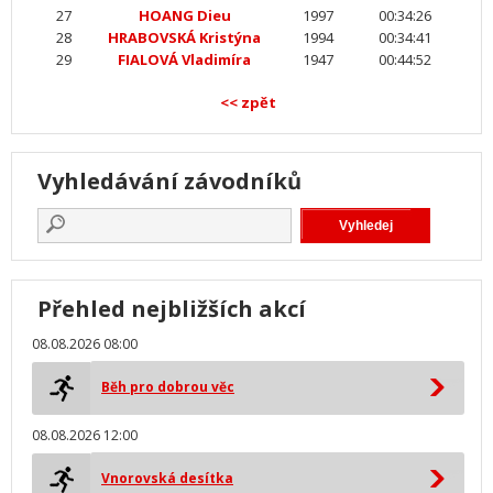
27
HOANG Dieu
1997
00:34:26
28
HRABOVSKÁ Kristýna
1994
00:34:41
29
FIALOVÁ Vladimíra
1947
00:44:52
<< zpět
Vyhledávání závodníků
Přehled nejbližších akcí
08.08.2026 08:00
Běh pro dobrou věc
08.08.2026 12:00
Vnorovská desítka