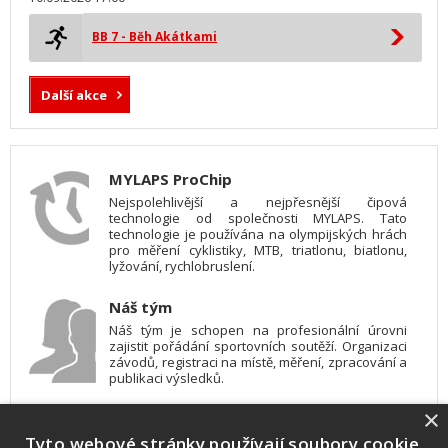
BB 7 - Běh Akátkami
Další akce
MYLAPS ProChip
Nejspolehlivější a nejpřesnější čipová
technologie od společnosti MYLAPS. Tato
technologie je používána na olympijských hrách
pro měření cyklistiky, MTB, triatlonu, biatlonu,
lyžování, rychlobruslení.
Náš tým
Náš tým je schopen na profesionální úrovni
zajistit pořádání sportovních soutěží. Organizaci
závodů, registraci na místě, měření, zpracování a
publikaci výsledků.
×
SW vybavení
Tyto webové stránky používají soubory cookie.
Pro měření, zpracování a publikaci výsledků