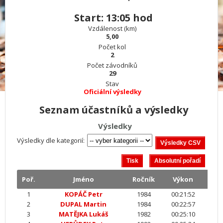
Start: 13:05 hod
Vzdálenost (km)
5,00
Počet kol
2
Počet závodníků
29
Stav
Oficiální výsledky
Seznam účastníků a výsledky
Výsledky
Výsledky dle kategorií:
Poř.
Jméno
Ročník
Výkon
1
KOPÁČ Petr
1984
00:21:52
2
DUPAL Martin
1984
00:22:57
3
MATĚJKA Lukáš
1982
00:25:10