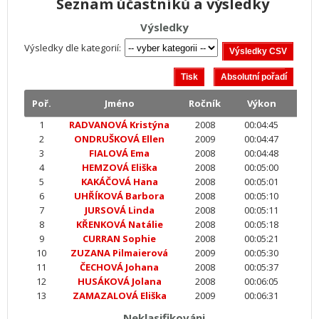
Seznam účastníků a výsledky
Výsledky
Výsledky dle kategorií:
Poř.
Jméno
Ročník
Výkon
1
RADVANOVÁ Kristýna
2008
00:04:45
2
ONDRUŠKOVÁ Ellen
2009
00:04:47
3
FIALOVÁ Ema
2008
00:04:48
4
HEMZOVÁ Eliška
2008
00:05:00
5
KAKÁČOVÁ Hana
2008
00:05:01
6
UHŘÍKOVÁ Barbora
2008
00:05:10
7
JURSOVÁ Linda
2008
00:05:11
8
KŘENKOVÁ Natálie
2008
00:05:18
9
CURRAN Sophie
2008
00:05:21
10
ZUZANA Pilmaierová
2009
00:05:30
11
ČECHOVÁ Johana
2008
00:05:37
12
HUSÁKOVÁ Jolana
2008
00:06:05
13
ZAMAZALOVÁ Eliška
2009
00:06:31
Neklasifikováni