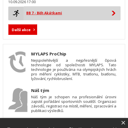
10.09.2026 17:00
BB 7 - Běh Akátkami
Další akce
MYLAPS ProChip
Nejspolehlivější a nejpřesnější čipová
technologie od společnosti MYLAPS. Tato
technologie je používána na olympijských hrách
pro měření cyklistiky, MTB, triatlonu, biatlonu,
lyžování, rychlobruslení.
Náš tým
Náš tým je schopen na profesionální úrovni
zajistit pořádání sportovních soutěží. Organizaci
závodů, registraci na místě, měření, zpracování a
publikaci výsledků.
×
SW vybavení