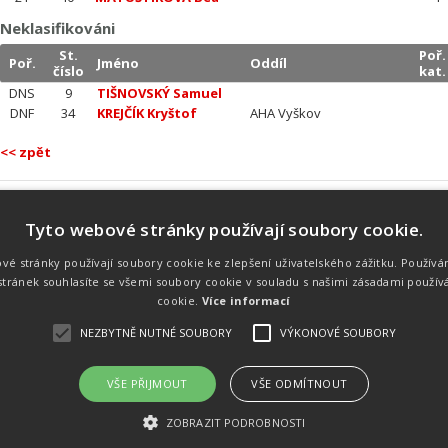
Neklasifikováni
St.
Poř.
Poř.
Jméno
Oddíl
číslo
kat.
DNS
9
TIŠNOVSKÝ Samuel
DNF
34
KREJČÍK Kryštof
AHA Vyškov
<< zpět
Tyto webové stránky používají soubory cookie.
Náš tým
Náš tým je schopen na profesionální
vé stránky používají soubory cookie ke zlepšení uživatelského zážitku. Používá
úrovni zajistit pořádání sportovních
tránek souhlasíte se všemi soubory cookie v souladu s našimi zásadami použív
soutěží. Organizaci závodů, registraci na
místě, měření, zpracování a publikaci
cookie.
Více informací
výsledků.
NEZBYTNĚ NUTNÉ SOUBORY
VÝKONOVÉ SOUBORY
VŠE PŘIJMOUT
VŠE ODMÍTNOUT
emného souhlasu
Kalendář akcí
Úvod
Výsl
ZOBRAZIT PODROBNOSTI
rtovních akcích a také