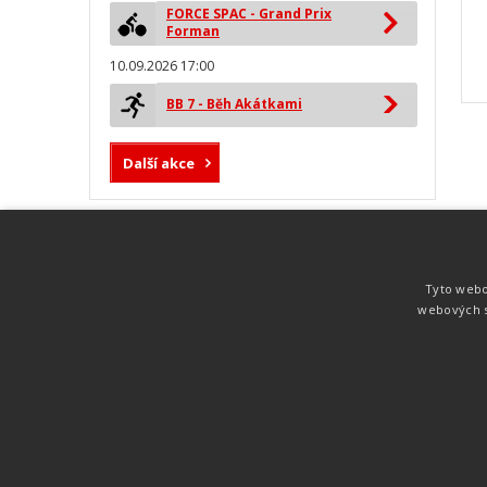
FORCE SPAC - Grand Prix
Forman
10.09.2026 17:00
BB 7 - Běh Akátkami
Další akce
MYLAPS ProChip
Nejspolehlivější a nejpřesnější čipová
Tyto webo
technologie od společnosti MYLAPS. Tato
webových s
technologie je používána na olympijských
hrách pro měření cyklistiky, MTB,
triatlonu, biatlonu, lyžování,
rychlobruslení.
Atletika
UNI
© 2011-2015
. Publikování a šíření obsahu je bez pís
zakázáno.
Zabýváme se časomírou, výsledkovým servisem na různých malých i velkých spo