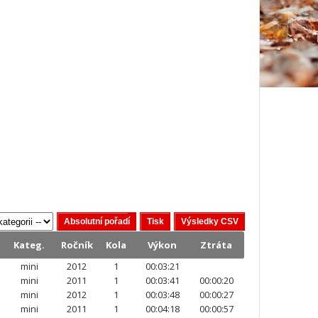
Kateg.
Ročník
Kola
Výkon
Ztráta
mini
2012
1
00:03:21
mini
2011
1
00:03:41
00:00:20
mini
2012
1
00:03:48
00:00:27
mini
2011
1
00:04:18
00:00:57