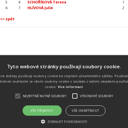
5
4
SCHOŘÍKOVÁ Tereza
1
6
7
HLÍVOVÁ Julie
2
<< zpět
Tyto webové stránky používají soubory cookie.
Náš tým
Náš tým je schopen na profesionální
vé stránky používají soubory cookie ke zlepšení uživatelského zážitku. Používá
úrovni zajistit pořádání sportovních
tránek souhlasíte se všemi soubory cookie v souladu s našimi zásadami použív
soutěží. Organizaci závodů, registraci na
místě, měření, zpracování a publikaci
cookie.
Více informací
výsledků.
NEZBYTNĚ NUTNÉ SOUBORY
VÝKONOVÉ SOUBORY
VŠE PŘIJMOUT
VŠE ODMÍTNOUT
emného souhlasu
Kalendář akcí
Úvod
Výsl
ZOBRAZIT PODROBNOSTI
rtovních akcích a také