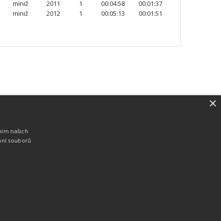
miniž
2011
1
00:04:58
00:01:37
miniž
2012
1
00:05:13
00:01:51
×
SW vybavení
Pro měření, zpracování a publikaci
ním našich
výsledků používáme software vyvinutý na
ání souborů
zakázku. Lze online publikovat výsledky
komentátorovi na obrazovky a s
nepatrným zpožděním na webových
stránkách.
edky
Seriály
Služby
Technologie
Partneři
Kontakty
Vyrobeno ve studiu
M square s.r.o.