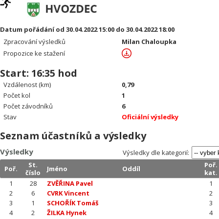
Datum pořádání od 30.04.2022 15:00 do 30.04.2022 18:00
Zpracování výsledků
Milan Chaloupka
Propozice ke stažení
Start: 16:35 hod
Vzdálenost (km)
0,79
Počet kol
1
Počet závodníků
6
Stav
Oficiální výsledky
Seznam účastníků a výsledky
Výsledky
Výsledky dle kategorií:
St.
Poř.
Poř.
Jméno
Oddíl
číslo
kat.
1
28
ZVĚŘINA Pavel
1
2
6
CVRK Vincent
2
3
1
SCHOŘÍK Tomáš
3
4
2
ŽILKA Hynek
4