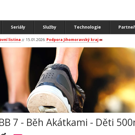
Seriály
Služby
Technologie
Partneř
ovní listina
15.01.2026:
Podpora Jihomoravský kraj
BB 7 - Běh Akátkami - Děti 50