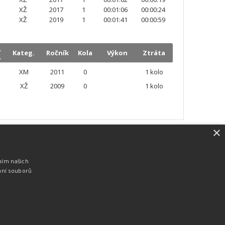
XŽ
2017
1
00:01:06
00:00:24
XŽ
2019
1
00:01:41
00:00:59
.
Kateg.
Ročník
Kola
Výkon
Ztráta
.
XM
2011
0
1 kolo
XŽ
2009
0
1 kolo
×
SW vybavení
Pro měření, zpracování a publikaci
ním našich
výsledků používáme software vyvinutý na
ání souborů
zakázku. Lze online publikovat výsledky
komentátorovi na obrazovky a s
nepatrným zpožděním na webových
stránkách.