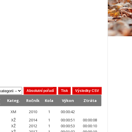
.
Kateg.
Ročník
Kola
Výkon
Ztráta
.
XM
2010
1
00:00:42
XŽ
2014
1
00:00:51
00:00:08
XŽ
2012
1
00:00:53
00:00:10
XŽ
2017
1
00:01:02
00:00:19