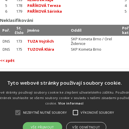
5
178
PAŘÍKOVÁ Tereza
4
6
179
PAŘÍKOVÁ Sárinka
5
Neklasifikováni
St.
Poř
Poř.
Jméno
Oddíl
číslo
kat
SKP Kometa Brno / Orel
DNS
173
TUZA Vojtěch
Židenice
DNS
175
TUZOVÁ Klára
SKP Kometa Brno
<< zpět
Tyto webové stránky používají soubory cookie.
Náš tým
Náš tým je schopen na profesionální
vé stránky používají soubory cookie ke zlepšení uživatelského zážitku. Používá
úrovni zajistit pořádání sportovních
tránek souhlasíte se všemi soubory cookie v souladu s našimi zásadami použív
soutěží. Organizaci závodů, registraci na
místě, měření, zpracování a publikaci
cookie.
Více informací
výsledků.
NEZBYTNĚ NUTNÉ SOUBORY
VÝKONOVÉ SOUBORY
VŠE PŘIJMOUT
VŠE ODMÍTNOUT
emného souhlasu