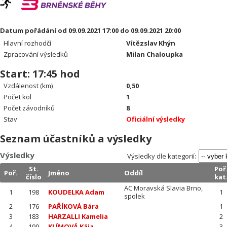
Datum pořádání od 09.09.2021 17:00 do 09.09.2021 20:00
Hlavní rozhodčí
Vítězslav Khýn
Zpracování výsledků
Milan Chaloupka
Start: 17:45 hod
Vzdálenost (km)
0,50
Počet kol
1
Počet závodníků
8
Stav
Oficiální výsledky
Seznam účastníků a výsledky
Výsledky
Výsledky dle kategorií:
St.
Poř
Poř.
Jméno
Oddíl
číslo
kat
AC Moravská Slavia Brno,
1
198
KOUDELKA Adam
1
spolek
2
176
PAŘÍKOVÁ Bára
1
3
183
HARZALLI Kamelia
2
4
199
KLÍMOVÁ Kája
3