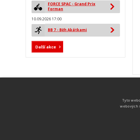
FORCE SPAC - Grand Prix
Forman
10.09.2026 17:00
BB 7 - Běh Akátkami
Další akce
MYLAPS ProChip
Nejspolehlivější a nejpřesnější čipová
Tyto webo
technologie od společnosti MYLAPS. Tato
webových s
technologie je používána na olympijských
hrách pro měření cyklistiky, MTB,
triatlonu, biatlonu, lyžování,
rychlobruslení.
Atletika
UNI
© 2011-2015
. Publikování a šíření obsahu je bez pís