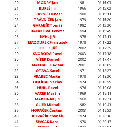
20
MODRÝ Jan
1981
01:15:03
21
BUREŠ Jiří
1966
01:15:03
22
TRÁVNÍČEK Petr
1980
01:15:11
23
TRÁVNÍČEK Jan
1979
01:15:20
24
GARABÍK Tomáš
1982
01:15:30
25
BALÁKOVÁ Tereza
1994
01:15:49
26
NYKL Jiři
1978
01:17:13
27
MAZOUREK František
1978
01:17:22
28
HOLEC Jiří
2002
01:17:25
29
SVOBODA Pavel
2003
01:17:38
30
VÍTEK Daniel
2002
01:17:47
31
MACHÁLEK Adam
2001
01:18:05
32
OTAVA Karel
1971
01:18:27
33
VRABEC Martin
1978
01:18:30
34
OHLÍDAL Václav
1974
01:18:59
35
HÜBL Pavel
1976
01:19:08
36
VACEK Martin
1969
01:19:11
37
MARTINÁK Jiří
1960
01:19:21
38
GLIER Michal
1982
01:19:43
39
HORÁČEK Čestmír
2003
01:19:53
40
KOVAŘÍK Zbyněk
1974
01:20:16
41
ŠEVČÁK Karel
1970
01:20:17