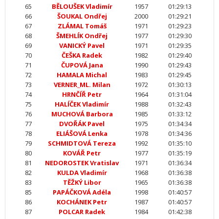
65
BĚLOUŠEK Vladimír
1957
01:29:13
66
ŠOUKAL Ondřej
2000
01:29:21
67
ZLÁMAL Tomáš
1971
01:29:23
68
ŠMEHLÍK Ondřej
1977
01:29:30
69
VANICKÝ Pavel
1971
01:29:35
70
ČEŠKA Radek
1982
01:29:40
71
ČUPOVÁ Jana
1990
01:29:43
72
HAMALA Michal
1983
01:29:45
73
VERNER_ML. Milan
1972
01:30:13
74
HRNČÍŘ Petr
1964
01:31:04
75
HALÍČEK Vladimír
1988
01:32:43
76
MUCHOVÁ Barbora
1985
01:33:12
77
DVOŘÁK Pavel
1975
01:34:34
78
ELIÁŠOVÁ Lenka
1978
01:34:36
79
SCHMIDTOVÁ Tereza
1992
01:35:10
80
KOVÁŘ Petr
1977
01:35:19
81
NEDOROSTEK Vratislav
1971
01:36:34
82
KULDA Vladimír
1968
01:36:38
83
TĚŽKÝ Libor
1965
01:36:38
85
PAPÁČKOVÁ Adéla
1998
01:40:57
86
KOCHÁNEK Petr
1987
01:40:57
87
POLCAR Radek
1984
01:42:38