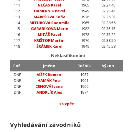
111
NEČAS Karel
1965
02:21:45
112
HAMERNIK Pavel
1949
02:25:41
113
MAREŠOVÁ Soňa
1976
02:26:01
114
MITUROVÁ Radomila
1965
02:28:56
115
GARABÍKOVÁ Marie
1982
02:35:15
116
MITÁŠ Pavel
1978
02:35:22
117
KRIŠTOF Martin
1976
02:38:50
118
ŠRÁMEK Karel
1949
02:45:58
Neklasifikováni
Poř.
Jméno
Ročník
Výkon
DNF
VÍŠEK Roman
1987
DNF
HAMÁK Petr
1991
DNF
CRHOVÁ Ivana
1966
DNF
ANDRLÍK Aleš
1974
<< zpět
Vyhledávání závodníků