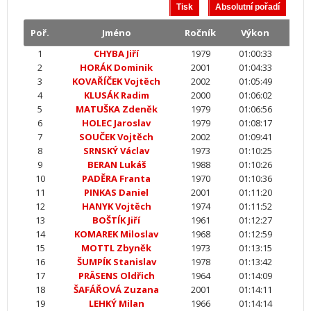
Poř.
Jméno
Ročník
Výkon
1
CHYBA Jiří
1979
01:00:33
2
HORÁK Dominik
2001
01:04:33
3
KOVAŘÍČEK Vojtěch
2002
01:05:49
4
KLUSÁK Radim
2000
01:06:02
5
MATUŠKA Zdeněk
1979
01:06:56
6
HOLEC Jaroslav
1979
01:08:17
7
SOUČEK Vojtěch
2002
01:09:41
8
SRNSKÝ Václav
1973
01:10:25
9
BERAN Lukáš
1988
01:10:26
10
PADĚRA Franta
1970
01:10:36
11
PINKAS Daniel
2001
01:11:20
12
HANYK Vojtěch
1974
01:11:52
13
BOŠTÍK Jiří
1961
01:12:27
14
KOMAREK Miloslav
1968
01:12:59
15
MOTTL Zbyněk
1973
01:13:15
16
ŠUMPÍK Stanislav
1978
01:13:42
17
PRÄSENS Oldřich
1964
01:14:09
18
ŠAFÁŘOVÁ Zuzana
2001
01:14:11
19
LEHKÝ Milan
1966
01:14:14