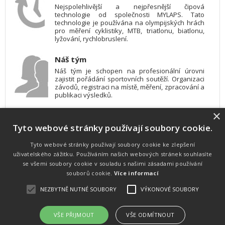
Nejspolehlivější a nejpřesnější čipová
technologie od společnosti MYLAPS. Tato
technologie je používána na olympijských hrách
pro měření cyklistiky, MTB, triatlonu, biatlonu,
lyžování, rychlobruslení.
Náš tým
Náš tým je schopen na profesionální úrovni
zajistit pořádání sportovních soutěží. Organizaci
závodů, registraci na místě, měření, zpracování a
publikaci výsledků.
×
SW vybavení
Tyto webové stránky používají soubory cookie.
Pro měření, zpracování a publikaci výsledků
používáme software vyvinutý na zakázku. Lze
online publikovat výsledky komentátorovi na
Tyto webové stránky používají soubory cookie ke zlepšení
obrazovky a s nepatrným zpožděním na
uživatelského zážitku. Používáním našich webových stránek souhlasíte
webových stránkách.
se všemi soubory cookie v souladu s našimi zásadami používání
souborů cookie.
Více informací
NEZBYTNĚ NUTNÉ SOUBORY
VÝKONOVÉ SOUBORY
Atletika
UNI
© 2011-2015
. Publikování a šíření obsahu je bez písemného
souhlasu zakázáno.
VŠE PŘIJMOUT
VŠE ODMÍTNOUT
Zabýváme se časomírou, výsledkovým servisem na různých malých i velkých sportovních