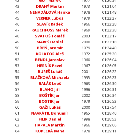
42
GUT Marek
1977
01:20:54
43
DRAHÝ Martin
1973
01:21:04
44
NENADÁLOVÁ Hanka
1978
01:21:48
45
VERNER Luboš
1979
01:22:27
46
SLAVÍK Radek
1966
01:22:28
47
RAUCHFUSS Marek
1969
01:22:38
48
SVATOŠ Tomáš
2003
01:23:17
49
MAREŠ Daniel
2000
01:23:18
50
BŘEŇ Jaromír
1979
01:24:40
51
KOLÁTOR Aleš
1972
01:25:20
52
BENDL Jaroslav
1960
01:26:04
53
HERNÍK Pavel
1967
01:26:05
54
BUREŠ Lukáš
2001
01:26:22
55
BLAŽKOVÁ Michaela
1995
01:26:23
56
BALÁK Leoš
1963
01:26:30
57
BLAHO Jiří
1996
01:26:31
58
BOŠTÍK Jan
2002
01:26:34
59
BOSTIK Jan
1979
01:26:53
60
GAŽI Lukáš
2000
01:27:54
61
NAVRÁTIL Bohumír
1965
01:28:40
62
FILIP Daniel
1998
01:28:53
63
HAPALA Martin
1966
01:29:06
64
KOPECKÁ Ivana
1978
01:29:11