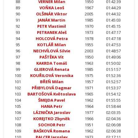
88
VERNER Milan
1950
01:42:39
89
VOŇKA Leoš
1967
01:44:29
90
OLŠINÁR Viktor
2005
01:44:32
91
JANÁK Martin
1985
01:45:03
92
PETR Vlastimil
1970
01:45:15
93
PETRANEK Aleš
1973
01:47:17
94
HOLCOVÁ Petra
1978
01:47:18
95
KOTLÁŘ Milan
1955
01:47:53
96
NECHVÍLOVÁ Silvie
2003
01:48:57
97
PAŠTĚKA Vít
1950
01:49:06
98
KAKRDA Tomáš
1963
01:50:02
99
GLIEROVÁ Renata
1985
01:51:57
100
KOUŘILOVÁ Veronika
1975
01:52:36
101
BŘEŇ Milan
1957
01:52:57
102
PŘIBYLOVÁ Dagmar
1971
01:53:37
103
BARTOŠOVÁ Květoslava
1965
01:54:12
104
ŠMEJDA Pavel
1962
01:55:55
105
HANA Petr
1964
01:58:44
106
LÁZNIČKA Jaroslav
1977
02:03:35
107
KOREJTKO Zbyněk
1966
02:04:36
108
SOCHOR Petr
1951
02:06:08
109
BAŠKOVÁ Romana
1962
02:06:38
110
PALCER Jaroslav
1973
02:17:11