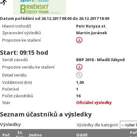
Datum pořádání od 26.12.2017 08:00 do 26.12.2017 18:00
Hlavní rozhodčí
Petr Kotyza st.
Zpracování výsledků
Martin Juránek
Propozice ke stažení
Start: 09:15 hod
Seriál závodů
BBP 2018 - Mladší žákyně
Propozice seriálu ke stažení
Detail seriálu
Vzdálenost (km)
1,00
Počet kol
1
Počet závodníků
16
Stav
Oficiální výsledky
Seznam účastníků a výsledky
Výsledky
Výsledky dle kategorií:
St.
Poř
Poř.
Jméno
Oddíl