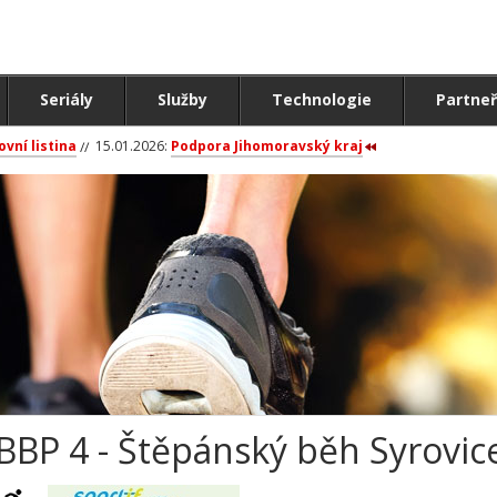
Seriály
Služby
Technologie
Partneř
ovní listina
15.01.2026:
Podpora Jihomoravský kraj
BBP 4 - Štěpánský běh Syrovic