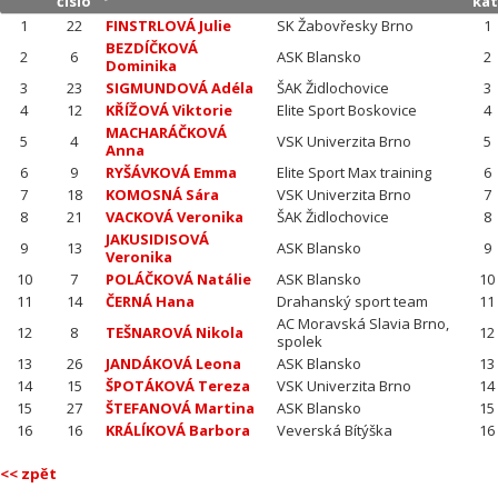
číslo
kat
1
22
FINSTRLOVÁ Julie
SK Žabovřesky Brno
1
BEZDÍČKOVÁ
2
6
ASK Blansko
2
Dominika
3
23
SIGMUNDOVÁ Adéla
ŠAK Židlochovice
3
4
12
KŘÍŽOVÁ Viktorie
Elite Sport Boskovice
4
MACHARÁČKOVÁ
5
4
VSK Univerzita Brno
5
Anna
6
9
RYŠÁVKOVÁ Emma
Elite Sport Max training
6
7
18
KOMOSNÁ Sára
VSK Univerzita Brno
7
8
21
VACKOVÁ Veronika
ŠAK Židlochovice
8
JAKUSIDISOVÁ
9
13
ASK Blansko
9
Veronika
10
7
POLÁČKOVÁ Natálie
ASK Blansko
10
11
14
ČERNÁ Hana
Drahanský sport team
11
AC Moravská Slavia Brno,
12
8
TEŠNAROVÁ Nikola
12
spolek
13
26
JANDÁKOVÁ Leona
ASK Blansko
13
14
15
ŠPOTÁKOVÁ Tereza
VSK Univerzita Brno
14
15
27
ŠTEFANOVÁ Martina
ASK Blansko
15
16
16
KRÁLÍKOVÁ Barbora
Veverská Bítýška
16
<< zpět