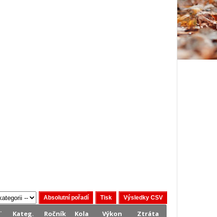
.
Kateg.
Ročník
Kola
Výkon
Ztráta