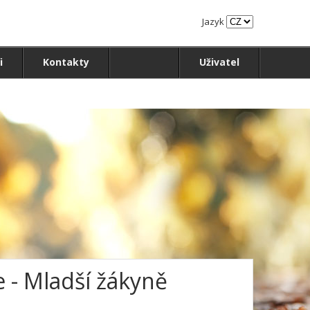
Jazyk
i
Kontakty
Uživatel
e - Mladší žákyně