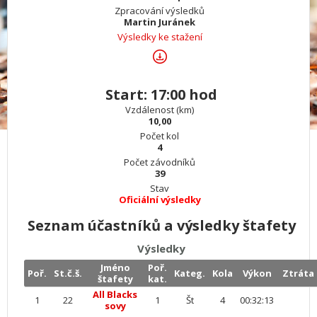
Zpracování výsledků
Martin Juránek
Výsledky ke stažení
Start: 17:00 hod
Vzdálenost (km)
10,00
Počet kol
4
Počet závodníků
39
Stav
Oficiální výsledky
Seznam účastníků a výsledky štafety
Výsledky
Jméno
Poř.
Poř.
St.č.š.
Kateg.
Kola
Výkon
Ztráta
štafety
kat.
All Blacks
1
22
1
Št
4
00:32:13
sovy