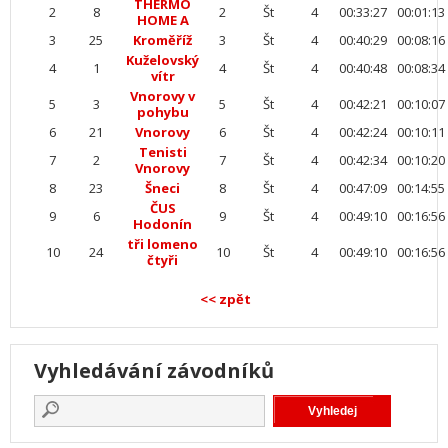
THERMO
2
8
2
Št
4
00:33:27
00:01:13
HOME A
3
25
Kroměříž
3
Št
4
00:40:29
00:08:16
Kuželovský
4
1
4
Št
4
00:40:48
00:08:34
vítr
Vnorovy v
5
3
5
Št
4
00:42:21
00:10:07
pohybu
6
21
Vnorovy
6
Št
4
00:42:24
00:10:11
Tenisti
7
2
7
Št
4
00:42:34
00:10:20
Vnorovy
8
23
Šneci
8
Št
4
00:47:09
00:14:55
ČUS
9
6
9
Št
4
00:49:10
00:16:56
Hodonín
tři lomeno
10
24
10
Št
4
00:49:10
00:16:56
čtyři
<< zpět
Vyhledávání závodníků