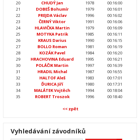
20
CHUDÝ Jan
1978
00:16:00
21
DOBEŠ Bohumír
1979
00:16:01
22
PREJDA Václav
1996
00:16:02
23
ČERNÝ Viktor
1991
00:16:06
24
HLAVIČKA Martin
1979
00:16:09
25
MOTYKA Patrik
1985
00:16:11
26
KRAUS Darius
1990
00:16:15
27
BOLLO Roman
1981
00:16:19
28
KOZÁK Pavel
1984
00:16:20
29
HRACHOVINA Eduard
1995
00:16:21
30
POLÁČIK Martin
1997
00:16:39
31
HRADIL Michal
1987
00:16:55
32
HALTOF Aleš
1983
00:17:01
33
ĎURICA Jiří
1980
00:17:31
34
MALÁTEK Vojtěch
1994
00:18:04
35
ROBERT Troszok
1996
00:18:40
<< zpět
Vyhledávání závodníků