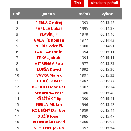
Poř.
Jméno
Ročník
Výkon
1
FIERLA Ondřej
1993
00:13:48
2
PAPULA Lukáš
1995
00:14:37
3
SLAVÍK Jiří
1979
00:14:40
4
GALATÍK Roman
1977
00:14:43
5
PETŘÍK Zdeněk
1980
00:14:51
6
LANT Antonín
1994
00:15:11
7
FRKAL Jakub
1994
00:15:11
8
MITRENGA Petr
1977
00:15:23
9
LUKŠA David
1992
00:15:30
10
VÁVRA Marek
1997
00:15:32
11
HUDEČEK Petr
1982
00:15:33
12
KUSIDLO Mariusz
1987
00:15:34
13
SEKANINA Petr
1980
00:15:40
14
KŘEŠŤÁK Filip
1990
00:15:41
15
FIERLA_ML Jan
1996
00:15:42
16
KONEČNÝ Dalibor
1989
00:15:44
17
DUŽÍK Josef
1985
00:15:47
18
PLUNDRÁK David
1988
00:15:52
19
SCHICHEL Jakub
1997
00:15:54