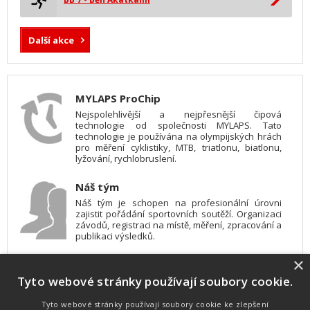
Další akce
MYLAPS ProChip
Nejspolehlivější a nejpřesnější čipová
technologie od společnosti MYLAPS. Tato
technologie je používána na olympijských hrách
pro měření cyklistiky, MTB, triatlonu, biatlonu,
lyžování, rychlobruslení.
Náš tým
Náš tým je schopen na profesionální úrovni
zajistit pořádání sportovních soutěží. Organizaci
závodů, registraci na místě, měření, zpracování a
publikaci výsledků.
×
SW vybavení
Tyto webové stránky používají soubory cookie.
Pro měření, zpracování a publikaci výsledků
používáme software vyvinutý na zakázku. Lze
online publikovat výsledky komentátorovi na
Tyto webové stránky používají soubory cookie ke zlepšení