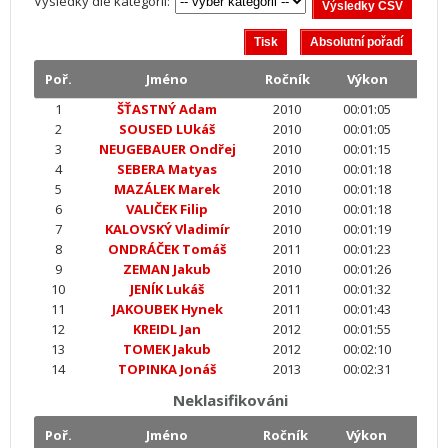
Výsledky dle kategorií:
Poř.
Jméno
Ročník
Výkon
1
ŠŤASTNÝ Adam
2010
00:01:05
2
SOUSED LUkáš
2010
00:01:05
3
NEUGEBAUER Ondřej
2010
00:01:15
4
SEBERA Matyas
2010
00:01:18
5
MAZÁLEK Marek
2010
00:01:18
6
VALIČEK Filip
2010
00:01:18
7
KALOVSKÝ Vladimír
2010
00:01:19
8
ONDRÁČEK Tomáš
2011
00:01:23
9
ZEMAN Jakub
2010
00:01:26
10
JENÍK Lukáš
2011
00:01:32
11
JAKOUBEK Hynek
2011
00:01:43
12
KREIDL Jan
2012
00:01:55
13
TOMEK Jakub
2012
00:02:10
14
TOPINKA Jonáš
2013
00:02:31
Neklasifikováni
Poř.
Jméno
Ročník
Výkon