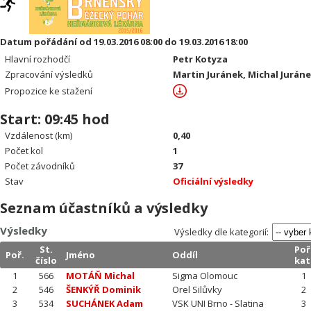
Datum pořádání od 19.03.2016 08:00 do 19.03.2016 18:00
Hlavní rozhodčí
Petr Kotyza
Zpracování výsledků
Martin Juránek, Michal Jurán
Propozice ke stažení
Start: 09:45 hod
Vzdálenost (km)
0,40
Počet kol
1
Počet závodníků
37
Stav
Oficiální výsledky
Seznam účastníků a výsledky
Výsledky
Výsledky dle kategorií:
St.
Poř
Poř.
Jméno
Oddíl
číslo
kat
1
566
MOTÁŇ Michal
Sigma Olomouc
1
2
546
ŠENKÝŘ Dominik
Orel Silůvky
2
3
534
SUCHÁNEK Adam
VSK UNI Brno - Slatina
3