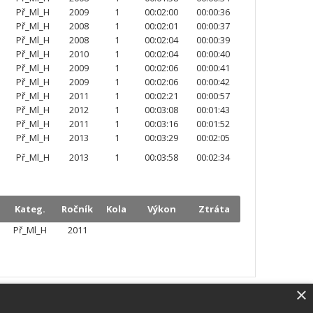
Př_Ml_H
2009
1
00:02:00
00:00:36
Př_Ml_H
2008
1
00:02:01
00:00:37
Př_Ml_H
2008
1
00:02:04
00:00:39
Př_Ml_H
2010
1
00:02:04
00:00:40
Př_Ml_H
2009
1
00:02:06
00:00:41
Př_Ml_H
2009
1
00:02:06
00:00:42
Př_Ml_H
2011
1
00:02:21
00:00:57
Př_Ml_H
2012
1
00:03:08
00:01:43
Př_Ml_H
2011
1
00:03:16
00:01:52
Př_Ml_H
2013
1
00:03:29
00:02:05
Př_Ml_H
2013
1
00:03:58
00:02:34
Kateg.
Ročník
Kola
Výkon
Ztráta
Př_Ml_H
2011
×
SW vybavení