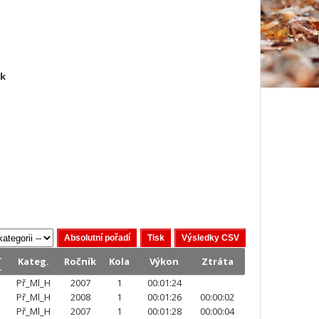
ek
.
Kateg.
Ročník
Kola
Výkon
Ztráta
.
Př_Ml_H
2007
1
00:01:24
Př_Ml_H
2008
1
00:01:26
00:00:02
Př_Ml_H
2007
1
00:01:28
00:00:04