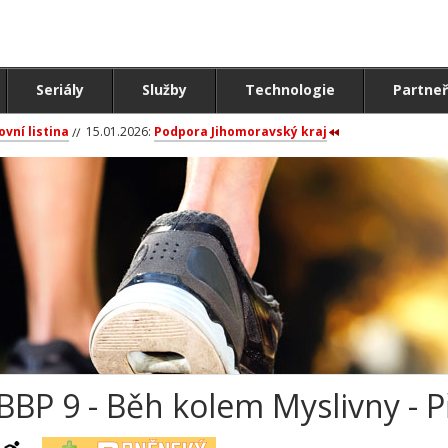
Seriály
Služby
Technologie
Partneř
ovní listina
15.01.2026:
Podpora Jihomoravský kraj
BBP 9 - Běh kolem Myslivny - P