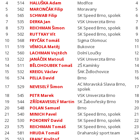
4
514
HALUŠKA Adam
Modřice
4
5
562
MARCINČÁK Filip
Moravany
5
6
565
SCHWAB Filip
SK Speed Brno, spolek
6
7
535
DERKA Jan
VSK Univerzita Brno
7
8
573
REICHMAN Šimon
SK Speed Brno, spolek
8
9
502
RUTTKAY Vít
SK Speed Brno, spolek
9
10
568
FRYČÁK Tomáš
Sigma Olomouc
10
11
519
VÉMOLA Matěj
Bukovice
11
12
560
LACHMAN Vojtěch
Dolní Loučky
12
13
522
JANÁČEK Matouš
VSK Univerzita Brno
13
14
511
BĚLOHOUBEK Tomaš
ZŠ Kamínky
14
15
532
KREIDL Václav
ŠAK Židlochovice
15
16
574
PELLA David
Brno
16
AC Moravská Slavia Brno,
17
529
NEVESELÝ Šimon
17
spolek
18
545
PETR Marek
VSK Univerzita Brno
18
19
544
ZŘÍDKAVESELÝ Martin
SK Žabovřesky Brno
19
20
548
POLAN Samuel
Brno
20
21
540
MINICH Pavel
SK Speed Brno, spolek
21
22
530
POKORNÝ David
SK Speed Brno, spolek
22
23
575
REICHMAN Tomáš
SK Speed Brno, spolek
23
24
581
HRUDA Tomáš
Drahanský sport team
24
25
553
FRANC Kryštof
25