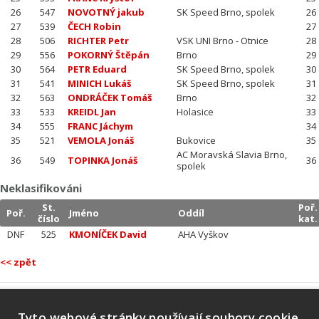
26
547
NOVOTNÝ jakub
SK Speed Brno, spolek
26
27
539
ČECH Robin
27
28
506
RICHTER Petr
VSK UNI Brno - Otnice
28
29
556
POKORNÝ Štěpán
Brno
29
30
564
PETR Eduard
SK Speed Brno, spolek
30
31
541
MINICH Lukáš
SK Speed Brno, spolek
31
32
563
ONDRÁČEK Tomáš
Brno
32
33
533
KREIDL Jan
Holasice
33
34
555
FRANC Jáchym
34
35
521
VEMOLA Jonáš
Bukovice
35
AC Moravská Slavia Brno,
36
549
TOPINKA Jonáš
36
spolek
Neklasifikováni
St.
Poř.
Poř.
Jméno
Oddíl
číslo
kat.
DNF
525
KMONÍČEK David
AHA Vyškov
<< zpět
Tyto webové stránky používají soubory cookie.
Náš tým