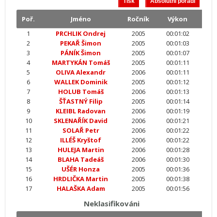
Poř.
Jméno
Ročník
Výkon
1
PRCHLIK Ondrej
2005
00:01:02
2
PEKAŘ Šimon
2005
00:01:03
3
PÁNÍK Šimon
2005
00:01:07
4
MARTYKÁN Tomáš
2005
00:01:11
5
OLIVA Alexandr
2006
00:01:11
6
WALLEK Dominik
2005
00:01:12
7
HOLUB Tomáš
2006
00:01:13
8
ŠŤASTNÝ Filip
2005
00:01:14
9
KLEIBL Radovan
2006
00:01:19
10
SKLENAŘÍK David
2006
00:01:21
11
SOLAŘ Petr
2006
00:01:22
12
ILLÉŠ Kryštof
2006
00:01:22
13
HULEJA Martin
2006
00:01:28
14
BLAHA Tadeáš
2006
00:01:30
15
UŠÉR Honza
2005
00:01:36
16
HRDLIČKA Martin
2005
00:01:38
17
HALAŠKA Adam
2005
00:01:56
Neklasifikováni