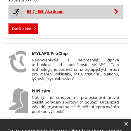
10.09.2026 17:00
BB 7 - Běh Akátkami
Další akce
MYLAPS ProChip
Nejspolehlivější a nejpřesnější čipová
technologie od společnosti MYLAPS. Tato
technologie je používána na olympijských hrách
pro měření cyklistiky, MTB, triatlonu, biatlonu,
lyžování, rychlobruslení.
Náš tým
Náš tým je schopen na profesionální úrovni
zajistit pořádání sportovních soutěží. Organizaci
závodů, registraci na místě, měření, zpracování a
publikaci výsledků.
×
SW vybavení
Tyto webové stránky používají soubory cookie.
Pro měření, zpracování a publikaci výsledků