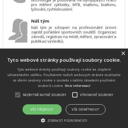
technologie je používána na olympijských hrách
pro měření cyklistiky, MTB, triatlonu, biatlonu,
lyžování, rychlobruslení.
Náš tým
Náš tým je schopen na profesionální úrovni
zajistit pořádání sportovních soutěží. Organizaci
závodů, registraci na místě, měření, zpracování a
publikaci výsledků.
×
SW vybavení
Tyto webové stránky používají soubory cookie.
Pro měření, zpracování a publikaci výsledků
používáme software vyvinutý na zakázku. Lze
online publikovat výsledky komentátorovi na
Tyto webové stránky používají soubory cookie ke zlepšení
obrazovky a s nepatrným zpožděním na
uživatelského zážitku. Používáním našich webových stránek souhlasíte
webových stránkách.
se všemi soubory cookie v souladu s našimi zásadami používání
souborů cookie.
Více informací
NEZBYTNĚ NUTNÉ SOUBORY
VÝKONOVÉ SOUBORY
Atletika
UNI
© 2011-2015
. Publikování a šíření obsahu je bez písemného
souhlasu zakázáno.
VŠE PŘIJMOUT
VŠE ODMÍTNOUT
Zabýváme se časomírou, výsledkovým servisem na různých malých i velkých sportovních
akcích a také přímo pořádáním sportovních akcí.
ZOBRAZIT PODROBNOSTI
Vyrobeno ve studiu
M square s.r.o.