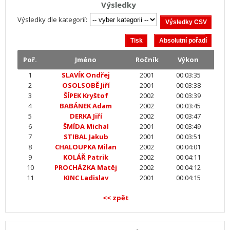
Výsledky
Výsledky dle kategorií:
Poř.
Jméno
Ročník
Výkon
1
SLAVÍK Ondřej
2001
00:03:35
2
OSOLSOBĚ Jiří
2001
00:03:38
3
ŠÍPEK Kryštof
2002
00:03:39
4
BABÁNEK Adam
2002
00:03:45
5
DERKA Jiří
2002
00:03:47
6
ŠMÍDA Michal
2001
00:03:49
7
STIBAL Jakub
2001
00:03:51
8
CHALOUPKA Milan
2002
00:04:01
9
KOLÁŘ Patrik
2002
00:04:11
10
PROCHÁZKA Matěj
2002
00:04:12
11
KINC Ladislav
2001
00:04:15
<< zpět