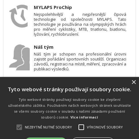
MYLAPS ProChip
Nejspolehlivější a nejpřesnější čipová
technologie od společnosti MYLAPS. Tato
technologie je používána na olympijských hrách
pro měření cyklistiky, MTB, triatlonu, biatlonu,
lyžování, rychlobruslení.
Náš tým
Náš tým je schopen na profesionální úrovni
zajistit pořádání sportovních soutěží. Organizaci
závodů, registraci na místě, měření, zpracování a
publikaci výsledků.
×
SW vybavení
Tyto webové stránky používají soubory cookie.
Pro měření, zpracování a publikaci výsledků
používáme software vyvinutý na zakázku. Lze
online publikovat výsledky komentátorovi na
Tyto webové stránky používají soubory cookie ke zlepšení
obrazovky a s nepatrným zpožděním na
uživatelského zážitku. Používáním našich webových stránek souhlasíte
webových stránkách.
se všemi soubory cookie v souladu s našimi zásadami používání
souborů cookie.
Více informací
NEZBYTNĚ NUTNÉ SOUBORY
VÝKONOVÉ SOUBORY
Atletika
UNI
© 2011-2015
. Publikování a šíření obsahu je bez písemného