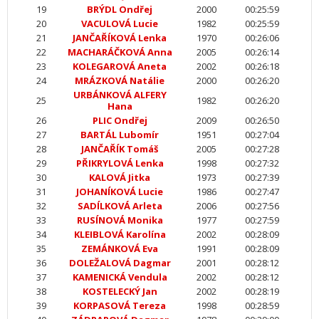
19
BRÝDL Ondřej
2000
00:25:59
20
VACULOVÁ Lucie
1982
00:25:59
21
JANČAŘÍKOVÁ Lenka
1970
00:26:06
22
MACHARÁČKOVÁ Anna
2005
00:26:14
23
KOLEGAROVÁ Aneta
2002
00:26:18
24
MRÁZKOVÁ Natálie
2000
00:26:20
URBÁNKOVÁ ALFERY
25
1982
00:26:20
Hana
26
PLIC Ondřej
2009
00:26:50
27
BARTÁL Lubomír
1951
00:27:04
28
JANČAŘÍK Tomáš
2005
00:27:28
29
PŘIKRYLOVÁ Lenka
1998
00:27:32
30
KALOVÁ Jitka
1973
00:27:39
31
JOHANÍKOVÁ Lucie
1986
00:27:47
32
SADÍLKOVÁ Arleta
2006
00:27:56
33
RUSÍNOVÁ Monika
1977
00:27:59
34
KLEIBLOVÁ Karolína
2002
00:28:09
35
ZEMÁNKOVÁ Eva
1991
00:28:09
36
DOLEŽALOVÁ Dagmar
2001
00:28:12
37
KAMENICKÁ Vendula
2002
00:28:12
38
KOSTELECKÝ Jan
2002
00:28:19
39
KORPASOVÁ Tereza
1998
00:28:59