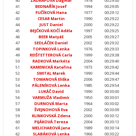
40
ZÁDRAPOVÁ Dagmar
1978
00:29:00
41
BEDNAŘÍK Josef
1994
00:29:05
42
FUČÍKOVÁ Hana
1977
00:29:12
43
CESAR Martin
1990
00:29:22
44
JUST Daniel
2000
00:29:22
45
BEJČKOVÁ KOČÍ Adéla
1997
00:29:25
46
BEER Matyáš
2005
00:29:27
47
SEDLÁČEK Daniel
2002
00:29:32
48
TOPINKOVÁ Lenka
1976
00:29:33
49
REIŠTETTEROVÁ Carla
1999
00:29:38
50
RADKOVÁ Markéta
2004
00:29:40
51
KAMENICKÁ Kateřina
1973
00:29:42
52
SMITAL Marek
1990
00:29:44
53
TOMANOVÁ Eliška
2006
00:29:47
54
PÁLENÍKOVÁ Lenka
1985
00:29:54
55
LUKÁČ David
1990
00:30:00
56
VARMUŽA Vladimír
1950
00:30:01
57
DURNOVÁ Marta
1964
00:30:02
58
ŠVEJNOHOVÁ Eva
2002
00:30:09
59
KLINKOVSKÁ Zdena
2000
00:30:12
60
PIJÁKOVÁ Tereza
2004
00:30:13
61
MELICHAROVÁ Jana
1989
00:30:14
62
SLABÁKOVÁ Lenka
1966
00:30:22