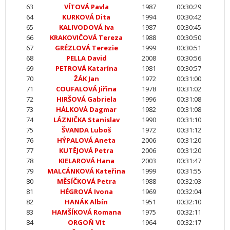
63
VÍTOVÁ Pavla
1987
00:30:29
64
KURKOVÁ Dita
1994
00:30:42
65
KALIVODOVÁ Iva
1987
00:30:45
66
KRAKOVIČOVÁ Tereza
1988
00:30:50
67
GRÉZLOVÁ Terezie
1999
00:30:51
68
PELLA David
2008
00:30:56
69
PETROVÁ Katarína
1981
00:30:57
70
ŽÁK Jan
1972
00:31:00
71
COUFALOVÁ Jiřina
1978
00:31:02
72
HIRŠOVÁ Gabriela
1996
00:31:08
73
HÁLKOVÁ Dagmar
1982
00:31:08
74
LÁZNIČKA Stanislav
1990
00:31:10
75
ŠVANDA Luboš
1972
00:31:12
76
HÝPALOVÁ Aneta
2006
00:31:20
77
KUTĚJOVÁ Petra
2006
00:31:20
78
KIELAROVÁ Hana
2003
00:31:47
79
MALCÁNKOVÁ Kateřina
1999
00:31:55
80
MĚSÍČKOVÁ Petra
1988
00:32:03
81
HÉGROVÁ Ivona
1969
00:32:04
82
HANÁK Albín
1951
00:32:10
83
HAMŠÍKOVÁ Romana
1975
00:32:11
84
ORGOŇ Vít
1964
00:32:17