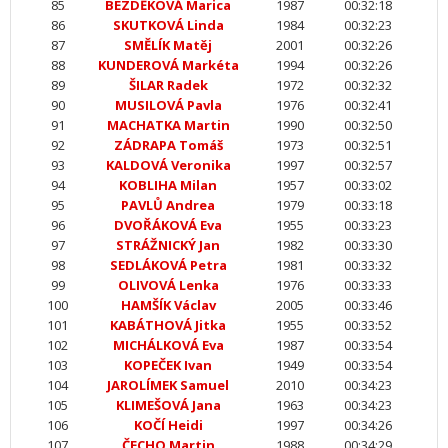
85
BEZDĚKOVÁ Marica
1987
00:32:18
86
SKUTKOVÁ Linda
1984
00:32:23
87
SMĚLÍK Matěj
2001
00:32:26
88
KUNDEROVÁ Markéta
1994
00:32:26
89
ŠILAR Radek
1972
00:32:32
90
MUSILOVÁ Pavla
1976
00:32:41
91
MACHATKA Martin
1990
00:32:50
92
ZÁDRAPA Tomáš
1973
00:32:51
93
KALDOVÁ Veronika
1997
00:32:57
94
KOBLIHA Milan
1957
00:33:02
95
PAVLŮ Andrea
1979
00:33:18
96
DVOŘÁKOVÁ Eva
1955
00:33:23
97
STRÁŽNICKÝ Jan
1982
00:33:30
98
SEDLÁKOVÁ Petra
1981
00:33:32
99
OLIVOVÁ Lenka
1976
00:33:33
100
HAMŠÍK Václav
2005
00:33:46
101
KABÁTHOVÁ Jitka
1955
00:33:52
102
MICHÁLKOVÁ Eva
1987
00:33:54
103
KOPEČEK Ivan
1949
00:33:54
104
JAROLÍMEK Samuel
2010
00:34:23
105
KLIMEŠOVÁ Jana
1963
00:34:23
106
KOČÍ Heidi
1997
00:34:26
107
ČECHO Martin
1988
00:34:29