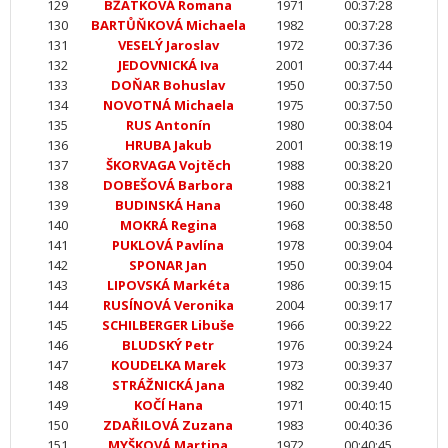
129
BŽATKOVÁ Romana
1971
00:37:28
130
BARTŮŇKOVÁ Michaela
1982
00:37:28
131
VESELÝ Jaroslav
1972
00:37:36
132
JEDOVNICKÁ Iva
2001
00:37:44
133
DOŇAR Bohuslav
1950
00:37:50
134
NOVOTNÁ Michaela
1975
00:37:50
135
RUS Antonín
1980
00:38:04
136
HRUBA Jakub
2001
00:38:19
137
ŠKORVAGA Vojtěch
1988
00:38:20
138
DOBEŠOVÁ Barbora
1988
00:38:21
139
BUDINSKÁ Hana
1960
00:38:48
140
MOKRÁ Regina
1968
00:38:50
141
PUKLOVÁ Pavlína
1978
00:39:04
142
SPONAR Jan
1950
00:39:04
143
LIPOVSKÁ Markéta
1986
00:39:15
144
RUSÍNOVÁ Veronika
2004
00:39:17
145
SCHILBERGER Libuše
1966
00:39:22
146
BLUDSKÝ Petr
1976
00:39:24
147
KOUDELKA Marek
1973
00:39:37
148
STRÁŽNICKÁ Jana
1982
00:39:40
149
KOČÍ Hana
1971
00:40:15
150
ZDAŘILOVÁ Zuzana
1983
00:40:36
151
MYŠKOVÁ Martina
1972
00:40:45