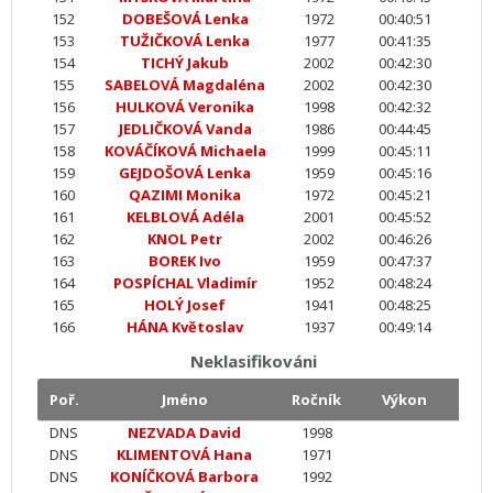
152
DOBEŠOVÁ Lenka
1972
00:40:51
153
TUŽIČKOVÁ Lenka
1977
00:41:35
154
TICHÝ Jakub
2002
00:42:30
155
SABELOVÁ Magdaléna
2002
00:42:30
156
HULKOVÁ Veronika
1998
00:42:32
157
JEDLIČKOVÁ Vanda
1986
00:44:45
158
KOVÁČÍKOVÁ Michaela
1999
00:45:11
159
GEJDOŠOVÁ Lenka
1959
00:45:16
160
QAZIMI Monika
1972
00:45:21
161
KELBLOVÁ Adéla
2001
00:45:52
162
KNOL Petr
2002
00:46:26
163
BOREK Ivo
1959
00:47:37
164
POSPÍCHAL Vladimír
1952
00:48:24
165
HOLÝ Josef
1941
00:48:25
166
HÁNA Květoslav
1937
00:49:14
Neklasifikováni
Poř.
Jméno
Ročník
Výkon
DNS
NEZVADA David
1998
DNS
KLIMENTOVÁ Hana
1971
DNS
KONÍČKOVÁ Barbora
1992