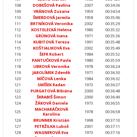
108
DOBEŠOVÁ Pavlína
2007
00:34:36
109
VRÁNOVÁ Zuzana
1959
00:34:54
110
ŠMERDOVÁ Jarmila
1958
00:35:06
111
BRTNÍKOVÁ Veronika
2002
00:35:29
112
KOSTELECKÁ Helena
1980
00:35:32
113
GRÜNOVÁ Ivana
1971
00:35:36
114
KUBITOVÁ Tereza
1991
00:35:48
115
KOŠTIALIKOVÁ Eva
2002
00:35:49
116
ŠEFR Robert
1984
00:35:52
117
PANTUČKOVÁ Pavla
1980
00:35:59
118
UBROVÁ Veronika
1978
00:36:24
119
JAROLÍMEK Zdeněk
1971
00:36:30
120
MÍČOVÁ Lenka
1984
00:36:32
121
SMÍŠEK Radan
1973
00:36:37
122
PURGATOVÁ Bibiána
2000
00:36:48
123
ŠKRABIŠ Šimon
2000
00:36:49
124
ŽÁKOVÁ Daniela
1973
00:36:55
MACHARÁČKOVÁ
125
1978
00:36:58
Karolína
126
BRUNNER Kristián
1998
00:37:10
127
PETRŽILKA Luboš
2001
00:37:11
128
WAGNEROVÁ Eva
1973
00:37:16