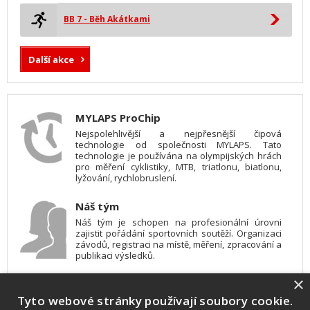
BB 7 - Běh Akátkami
Další akce
MYLAPS ProChip
Nejspolehlivější a nejpřesnější čipová
technologie od společnosti MYLAPS. Tato
technologie je používána na olympijských hrách
pro měření cyklistiky, MTB, triatlonu, biatlonu,
lyžování, rychlobruslení.
Náš tým
Náš tým je schopen na profesionální úrovni
zajistit pořádání sportovních soutěží. Organizaci
závodů, registraci na místě, měření, zpracování a
publikaci výsledků.
×
SW vybavení
Tyto webové stránky používají soubory cookie.
Pro měření, zpracování a publikaci výsledků