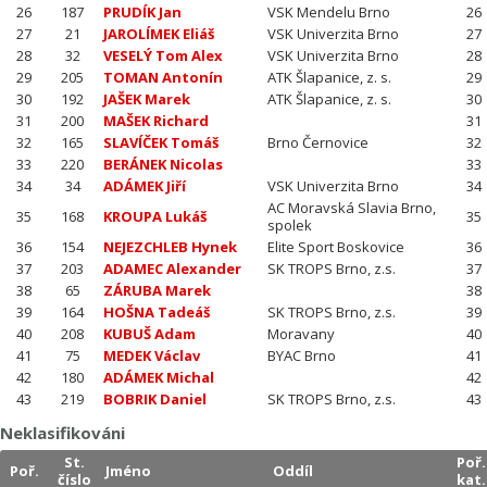
26
187
PRUDÍK Jan
VSK Mendelu Brno
26
27
21
JAROLÍMEK Eliáš
VSK Univerzita Brno
27
28
32
VESELÝ Tom Alex
VSK Univerzita Brno
28
29
205
TOMAN Antonín
ATK Šlapanice, z. s.
29
30
192
JAŠEK Marek
ATK Šlapanice, z. s.
30
31
200
MAŠEK Richard
31
32
165
SLAVÍČEK Tomáš
Brno Černovice
32
33
220
BERÁNEK Nicolas
33
34
34
ADÁMEK Jiří
VSK Univerzita Brno
34
AC Moravská Slavia Brno,
35
168
KROUPA Lukáš
35
spolek
36
154
NEJEZCHLEB Hynek
Elite Sport Boskovice
36
37
203
ADAMEC Alexander
SK TROPS Brno, z.s.
37
38
65
ZÁRUBA Marek
38
39
164
HOŠNA Tadeáš
SK TROPS Brno, z.s.
39
40
208
KUBUŠ Adam
Moravany
40
41
75
MEDEK Václav
BYAC Brno
41
42
180
ADÁMEK Michal
42
43
219
BOBRIK Daniel
SK TROPS Brno, z.s.
43
Neklasifikováni
St.
Poř.
Poř.
Jméno
Oddíl
číslo
kat.