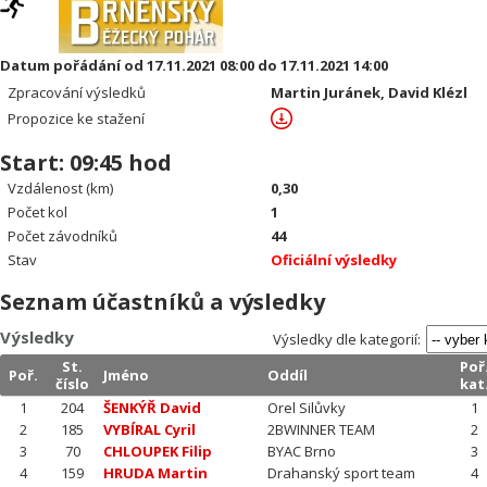
Datum pořádání od 17.11.2021 08:00 do 17.11.2021 14:00
Zpracování výsledků
Martin Juránek, David Klézl
Propozice ke stažení
Start: 09:45 hod
Vzdálenost (km)
0,30
Počet kol
1
Počet závodníků
44
Stav
Oficiální výsledky
Seznam účastníků a výsledky
Výsledky
Výsledky dle kategorií:
St.
Poř
Poř.
Jméno
Oddíl
číslo
kat
1
204
ŠENKÝŘ David
Orel Silůvky
1
2
185
VYBÍRAL Cyril
2BWINNER TEAM
2
3
70
CHLOUPEK Filip
BYAC Brno
3
4
159
HRUDA Martin
Drahanský sport team
4