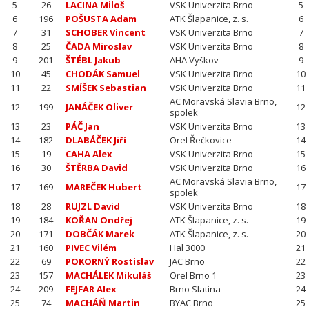
5
26
LACINA Miloš
VSK Univerzita Brno
5
6
196
POŠUSTA Adam
ATK Šlapanice, z. s.
6
7
31
SCHOBER Vincent
VSK Univerzita Brno
7
8
25
ČADA Miroslav
VSK Univerzita Brno
8
9
201
ŠTÉBL Jakub
AHA Vyškov
9
10
45
CHODÁK Samuel
VSK Univerzita Brno
10
11
22
SMÍŠEK Sebastian
VSK Univerzita Brno
11
AC Moravská Slavia Brno,
12
199
JANÁČEK Oliver
12
spolek
13
23
PÁČ Jan
VSK Univerzita Brno
13
14
182
DLABÁČEK Jiří
Orel Řečkovice
14
15
19
CAHA Alex
VSK Univerzita Brno
15
16
30
ŠTĚRBA David
VSK Univerzita Brno
16
AC Moravská Slavia Brno,
17
169
MAREČEK Hubert
17
spolek
18
28
RUJZL David
VSK Univerzita Brno
18
19
184
KOŘAN Ondřej
ATK Šlapanice, z. s.
19
20
171
DOBČÁK Marek
ATK Šlapanice, z. s.
20
21
160
PIVEC Vilém
Hal 3000
21
22
69
POKORNÝ Rostislav
JAC Brno
22
23
157
MACHÁLEK Mikuláš
Orel Brno 1
23
24
209
FEJFAR Alex
Brno Slatina
24
25
74
MACHÁŇ Martin
BYAC Brno
25