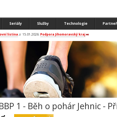
Seriály
Služby
Technologie
Partneř
ovní listina
15.01.2026:
Podpora Jihomoravský kraj
BBP 1 - Běh o pohár Jehnic - P