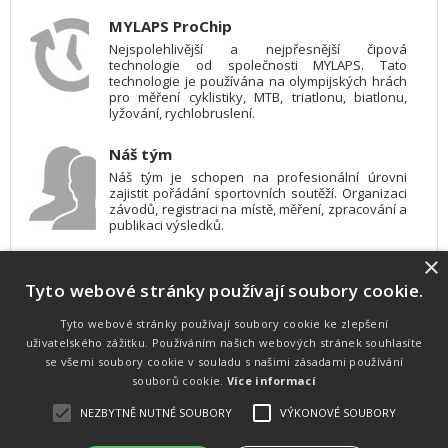
MYLAPS ProChip
Nejspolehlivější a nejpřesnější čipová
technologie od společnosti MYLAPS. Tato
technologie je používána na olympijských hrách
pro měření cyklistiky, MTB, triatlonu, biatlonu,
lyžování, rychlobruslení.
Náš tým
Náš tým je schopen na profesionální úrovni
zajistit pořádání sportovních soutěží. Organizaci
závodů, registraci na místě, měření, zpracování a
publikaci výsledků.
×
SW vybavení
Tyto webové stránky používají soubory cookie.
Pro měření, zpracování a publikaci výsledků
používáme software vyvinutý na zakázku. Lze
online publikovat výsledky komentátorovi na
Tyto webové stránky používají soubory cookie ke zlepšení
obrazovky a s nepatrným zpožděním na
uživatelského zážitku. Používáním našich webových stránek souhlasíte
webových stránkách.
se všemi soubory cookie v souladu s našimi zásadami používání
souborů cookie.
Více informací
NEZBYTNĚ NUTNÉ SOUBORY
VÝKONOVÉ SOUBORY
Atletika
UNI
© 2011-2015
. Publikování a šíření obsahu je bez písemného