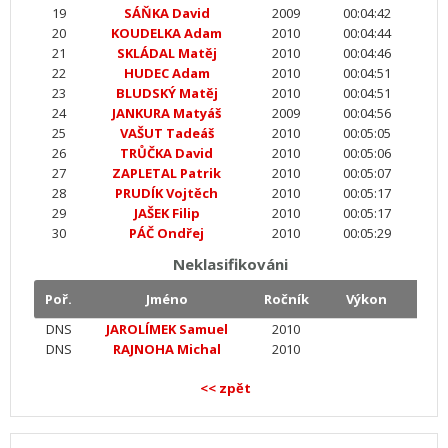
19
SÁŇKA David
2009
00:04:42
20
KOUDELKA Adam
2010
00:04:44
21
SKLÁDAL Matěj
2010
00:04:46
22
HUDEC Adam
2010
00:04:51
23
BLUDSKÝ Matěj
2010
00:04:51
24
JANKURA Matyáš
2009
00:04:56
25
VAŠUT Tadeáš
2010
00:05:05
26
TRŮČKA David
2010
00:05:06
27
ZAPLETAL Patrik
2010
00:05:07
28
PRUDÍK Vojtěch
2010
00:05:17
29
JAŠEK Filip
2010
00:05:17
30
PÁČ Ondřej
2010
00:05:29
Neklasifikováni
Poř.
Jméno
Ročník
Výkon
DNS
JAROLÍMEK Samuel
2010
DNS
RAJNOHA Michal
2010
<< zpět