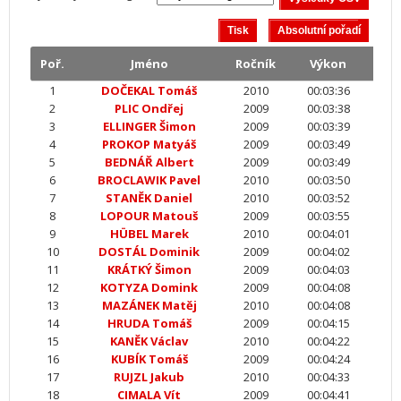
Poř.
Jméno
Ročník
Výkon
1
DOČEKAL Tomáš
2010
00:03:36
2
PLIC Ondřej
2009
00:03:38
3
ELLINGER Šimon
2009
00:03:39
4
PROKOP Matyáš
2009
00:03:49
5
BEDNÁŘ Albert
2009
00:03:49
6
BROCLAWIK Pavel
2010
00:03:50
7
STANĚK Daniel
2010
00:03:52
8
LOPOUR Matouš
2009
00:03:55
9
HÜBEL Marek
2010
00:04:01
10
DOSTÁL Dominik
2009
00:04:02
11
KRÁTKÝ Šimon
2009
00:04:03
12
KOTYZA Domink
2009
00:04:08
13
MAZÁNEK Matěj
2010
00:04:08
14
HRUDA Tomáš
2009
00:04:15
15
KANĚK Václav
2010
00:04:22
16
KUBÍK Tomáš
2009
00:04:24
17
RUJZL Jakub
2010
00:04:33
18
CIMALA Vít
2009
00:04:41