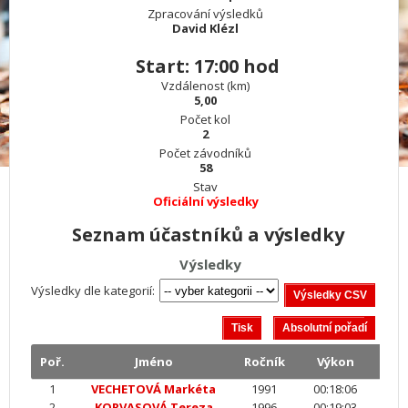
Zpracování výsledků
David Klézl
Start: 17:00 hod
Vzdálenost (km)
5,00
Počet kol
2
Počet závodníků
58
Stav
Oficiální výsledky
Seznam účastníků a výsledky
Výsledky
Výsledky dle kategorií:
Poř.
Jméno
Ročník
Výkon
1
VECHETOVÁ Markéta
1991
00:18:06
2
KORVASOVÁ Tereza
1996
00:19:03