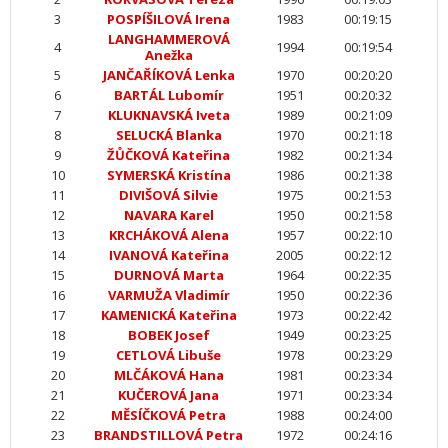
3
POSPÍŠILOVÁ Irena
1983
00:19:15
LANGHAMMEROVÁ
4
1994
00:19:54
Anežka
5
JANČAŘÍKOVÁ Lenka
1970
00:20:20
6
BARTÁL Lubomír
1951
00:20:32
7
KLUKNAVSKÁ Iveta
1989
00:21:09
8
SELUCKÁ Blanka
1970
00:21:18
9
ŽŮČKOVÁ Kateřina
1982
00:21:34
10
SYMERSKÁ Kristína
1986
00:21:38
11
DIVIŠOVÁ Silvie
1975
00:21:53
12
NAVARA Karel
1950
00:21:58
13
KRCHÁKOVÁ Alena
1957
00:22:10
14
IVANOVÁ Kateřina
2005
00:22:12
15
DURNOVÁ Marta
1964
00:22:35
16
VARMUŽA Vladimír
1950
00:22:36
17
KAMENICKÁ Kateřina
1973
00:22:42
18
BOBEK Josef
1949
00:23:25
19
CETLOVÁ Libuše
1978
00:23:29
20
MLČÁKOVÁ Hana
1981
00:23:34
21
KUČEROVÁ Jana
1971
00:23:34
22
MĚSÍČKOVÁ Petra
1988
00:24:00
23
BRANDSTILLOVÁ Petra
1972
00:24:16