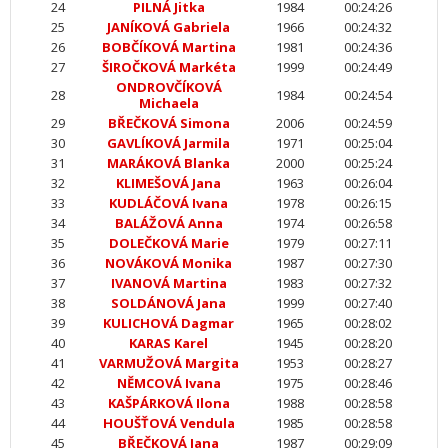
24
PILNÁ Jitka
1984
00:24:26
25
JANÍKOVÁ Gabriela
1966
00:24:32
26
BOBČÍKOVÁ Martina
1981
00:24:36
27
ŠIROČKOVÁ Markéta
1999
00:24:49
ONDROVČÍKOVÁ
28
1984
00:24:54
Michaela
29
BŘEČKOVÁ Simona
2006
00:24:59
30
GAVLÍKOVÁ Jarmila
1971
00:25:04
31
MARÁKOVÁ Blanka
2000
00:25:24
32
KLIMEŠOVÁ Jana
1963
00:26:04
33
KUDLÁČOVÁ Ivana
1978
00:26:15
34
BALÁŽOVÁ Anna
1974
00:26:58
35
DOLEČKOVÁ Marie
1979
00:27:11
36
NOVÁKOVÁ Monika
1987
00:27:30
37
IVANOVÁ Martina
1983
00:27:32
38
SOLDÁNOVÁ Jana
1999
00:27:40
39
KULICHOVÁ Dagmar
1965
00:28:02
40
KARAS Karel
1945
00:28:20
41
VARMUŽOVÁ Margita
1953
00:28:27
42
NĚMCOVÁ Ivana
1975
00:28:46
43
KAŠPÁRKOVÁ Ilona
1988
00:28:58
44
HOUŠŤOVÁ Vendula
1985
00:28:58
45
BŘEČKOVÁ Jana
1987
00:29:09