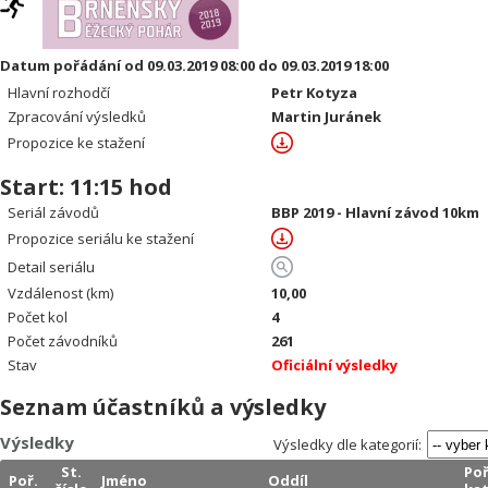
Datum pořádání od 09.03.2019 08:00 do 09.03.2019 18:00
Hlavní rozhodčí
Petr Kotyza
Zpracování výsledků
Martin Juránek
Propozice ke stažení
Start: 11:15 hod
Seriál závodů
BBP 2019 - Hlavní závod 10km
Propozice seriálu ke stažení
Detail seriálu
Vzdálenost (km)
10,00
Počet kol
4
Počet závodníků
261
Stav
Oficiální výsledky
Seznam účastníků a výsledky
Výsledky
Výsledky dle kategorií:
St.
Poř
Poř.
Jméno
Oddíl