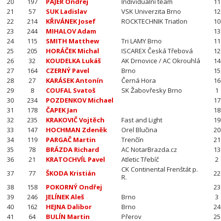
20
197
PAJER Ondřej
Individuální team
11
21
57
SUK Ladislav
VSK Univerzita Brno
12
22
214
KŘIVÁNEK Josef
ROCKTECHNIK Triatlon
10
23
244
MIHALOV Adam
13
24
115
SMITH Matthew
Tri LAMY Brno
11
25
205
HORÁČEK Michal
ISCAREX Česká Třebová
12
26
32
KOUDELKA Lukáš
AK Drnovice / AC Okrouhlá
14
27
164
CZERNÝ Pavel
Brno
15
28
27
KARÁSEK Antonín
Černá Hora
16
29
8
COUFAL Svatoš
SK Žabovřesky Brno
1
30
234
POZDENKOV Michael
17
31
178
ČAPEK Jan
18
32
235
KRAKOVIČ Vojtěch
Fast and Light
19
33
147
HOCHMAN Zdeněk
Orel Blučina
20
34
119
PARGAČ Martin
Trenčín
21
35
78
BRÁZDA Richard
AC NotarBrazda.cz
13
36
21
KRATOCHVÍL Pavel
Atletic Třebíč
2
CK Continental Frenštát p.
37
77
ŠKODA Kristián
22
R.
38
158
POKORNÝ Ondřej
23
39
246
JELÍNEK Aleš
Brno
3
40
162
HEJNA Dalibor
Brno
24
41
64
BULÍN Martin
Přerov
25