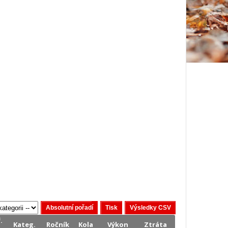
.
Kateg.
Ročník
Kola
Výkon
Ztráta