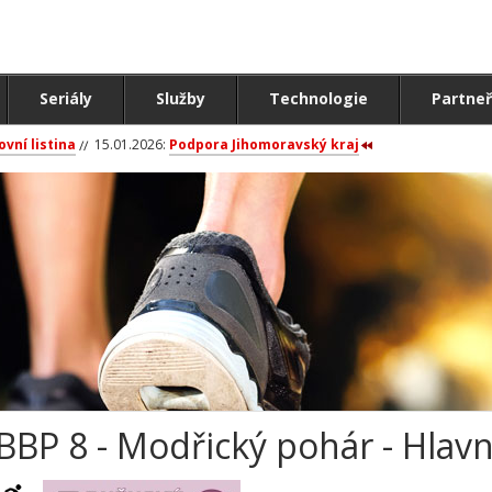
Seriály
Služby
Technologie
Partneř
ovní listina
15.01.2026:
Podpora Jihomoravský kraj
BBP 8 - Modřický pohár - Hlav