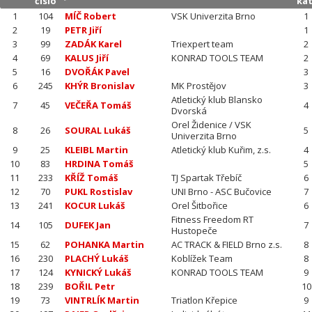
číslo
kat
1
104
MÍČ Robert
VSK Univerzita Brno
1
2
19
PETR Jiří
1
3
99
ZADÁK Karel
Triexpert team
2
4
69
KALUS Jiří
KONRAD TOOLS TEAM
2
5
16
DVOŘÁK Pavel
3
6
245
KHÝR Bronislav
MK Prostějov
3
Atletický klub Blansko
7
45
VEČEŘA Tomáš
4
Dvorská
Orel Židenice / VSK
8
26
SOURAL Lukáš
5
Univerzita Brno
9
25
KLEIBL Martin
Atletický klub Kuřim, z.s.
4
10
83
HRDINA Tomáš
5
11
233
KŘÍŽ Tomáš
TJ Spartak Třebíč
6
12
70
PUKL Rostislav
UNI Brno - ASC Bučovice
7
13
241
KOCUR Lukáš
Orel Šitbořice
6
Fitness Freedom RT
14
105
DUFEK Jan
7
Hustopeče
15
62
POHANKA Martin
AC TRACK & FIELD Brno z.s.
8
16
230
PLACHÝ Lukáš
Koblížek Team
8
17
124
KYNICKÝ Lukáš
KONRAD TOOLS TEAM
9
18
239
BOŘIL Petr
10
19
73
VINTRLÍK Martin
Triatlon Křepice
9