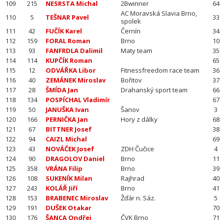
109
215
NESRSTA Michal
2Bwinner
64
AC Moravská Slavia Brno,
110
5
TEŠNAR Pavel
33
spolek
111
42
FUČÍK Karel
Černín
34
112
159
FORAL Roman
Brno
10
113
93
FANFRDLA Dalimil
Maty team
35
114
114
KUPČÍK Roman
65
115
12
ODVÁŘKA Libor
Fitnessfreedom race team
36
116
40
ZEMÁNEK Miroslav
Bořitov
37
117
28
ŠMÍDA Jan
Drahanský sport team
66
118
134
POSPÍCHAL Vladimír
67
119
50
JANUŠKA Ivan
Šanov
3
120
166
PERNIČKA Jan
Hory z dálky
68
121
67
BITTNER Josef
38
122
94
CAIZL Michal
69
123
43
NOVÁČEK Josef
ZDH Čučice
4
124
90
DRAGOLOV Daniel
Brno
11
125
358
VRÁNA Filip
Brno
39
126
108
SUKENÍK Milan
Rajhrad
40
127
243
KOLÁŘ Jiří
Brno
41
128
153
BRABENEC Miroslav
Žďár n. Sáz.
5
129
191
DUŠEK Otakar
70
130
176
ŠANCA Ondřej
ČVK Brno
71