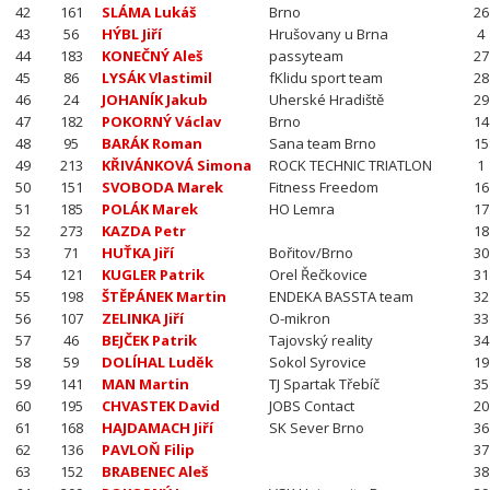
42
161
SLÁMA Lukáš
Brno
26
43
56
HÝBL Jiří
Hrušovany u Brna
4
44
183
KONEČNÝ Aleš
passyteam
27
45
86
LYSÁK Vlastimil
fKlidu sport team
28
46
24
JOHANÍK Jakub
Uherské Hradiště
29
47
182
POKORNÝ Václav
Brno
14
48
95
BARÁK Roman
Sana team Brno
15
49
213
KŘIVÁNKOVÁ Simona
ROCK TECHNIC TRIATLON
1
50
151
SVOBODA Marek
Fitness Freedom
16
51
185
POLÁK Marek
HO Lemra
17
52
273
KAZDA Petr
18
53
71
HUŤKA Jiří
Bořitov/Brno
30
54
121
KUGLER Patrik
Orel Řečkovice
31
55
198
ŠTĚPÁNEK Martin
ENDEKA BASSTA team
32
56
107
ZELINKA Jiří
O-mikron
33
57
46
BEJČEK Patrik
Tajovský reality
34
58
59
DOLÍHAL Luděk
Sokol Syrovice
19
59
141
MAN Martin
TJ Spartak Třebíč
35
60
195
CHVASTEK David
JOBS Contact
20
61
168
HAJDAMACH Jiří
SK Sever Brno
36
62
136
PAVLOŇ Filip
37
63
152
BRABENEC Aleš
38