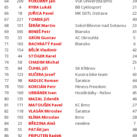
64
209
POKORNÝ Jan
VSK Univerzita Brno
39
65
4
RYBA Lukáš
BB Cyklosport
21
66
18
JUŘICA Pavel
MK SEITL Ostrava
22
67
221
TOMEK Jiří
40
68
101
ŠERÁK Martin
Sokol Bílovice nad Svitavou
23
69
365
BENEŠ Petr
Blansko
41
70
33
GRÜN Gustav
AC Okrouhlá
5
71
163
BACHRATÝ Pavel
Blansko
6
72
154
BĚLÍK Vladimír
42
73
44
STÖGER Karel
24
74
58
CHADIM Michal
25
75
84
ČUHEL Jiří
SK Křtěnov
1
76
123
KUČERA Josef
Kucera bike team
43
77
98
KADLEC Roman
Šaratice
44
78
150
KORCIÁN Petr
Fitness Freedom
26
79
169
URBÁNEK Ivan
Hostěrádky - Rešov
45
80
135
MAZAL Zdeněk
46
81
171
MATOUŠEK Pavel
KC Brno
27
82
118
VLASÁK Miroslav
Šaratice
47
83
103
KLÍMA Miroslav
Brno
28
84
23
BŘEZINA Aleš
newline
7
85
55
PATÁK Jan
48
86
92
PRIPUTEN Radek
49