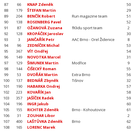
87
66
KNAP Zdeněk
50
88
179
ŠTEFAN Martin
29
89
204
BENČÍK Robert
Run magazine team
51
90
138
ROSENBERG Pavel
52
91
87
OŽANOVÁ Zuzana
fKlidu sport team
2
92
128
KROPÁČEK Jaroslav
30
93
3
JANČAŘÍK Petr
AAC Brno - Orel Židenice
8
94
96
ZEDNÍČEK Michal
53
95
367
VÍT Ondřej
54
96
149
NOVOTKA Marcel
31
97
129
ŠIMUNEK Martin
Modřice
9
98
144
ČIŠECKÝ Roman
55
99
53
DVOŘÁK Martin
Extra Brno
56
100
137
BEDNÁŘ Zbyněk
Tišnov
32
101
190
HABARKA Ondrej
57
102
223
KOVAŘÍK Jan
58
103
357
JAŠÍČEK Radek
59
104
196
INGR Jakub
60
105
155
RICHTER Zdeněk
Brno - Kohoutovice
61
106
31
ZOUHAR Libor
2
107
400
LAŠTŮVKA Zdeněk
Brno
62
108
165
LORENC Marek
63