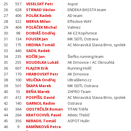
25
557
VESELSKÝ Petr
Aspot
26
628
STRNAD Václav
ENDEKA BASSTA team
27
406
POLÁK Radek
AD team
28
322
MERVA Milan
Effective WAY
29
404
POLÁČEK Michal
Valmez
30
98
DOBIÁŠ Ondřej
AK EZ Kopřivnice
31
134
FOUSEK Jan
MK SEITL Ostrava
32
175
HRDINA Tomáš
AC Moravská Slavia Brno, spolek
33
440
SADIL Radek
34
235
KOČÍB Jan
Štefko running team
35
255
KOUDELKA Lukáš
AK Drnovice / AC Okrouhlá
36
607
FLAJZIK Erik
Running Holíč
37
170
HRABOVSKÝ Petr
AK Drnovice
38
100
VELIČKA Ondřej
Ultrašílenci.cz
39
501
ŠKAPA Marek
MK SEITL Ostrava
40
55
BEŇA Marek
ZAPRO Team
41
412
POSPÍŠIL David
AC Moravská Slavia Brno, spolek
42
140
GARNOL Radim
Ostrava
43
364
ODSTRČILÍK Roman
TITAN Trilife
44
264
KRATOCHVÍL Pavel
Atletic Třebíč
45
356
NERADIL Tomáš
ASPOT Hulín
46
9
KAMÍNKOVÁ Petra