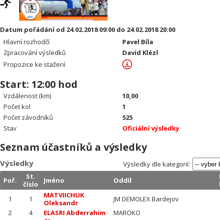
Datum pořádání od 24.02.2018 09:00 do 24.02.2018 20:00
Hlavní rozhodčí
Pavel Bíla
Zpracování výsledků
David Klézl
Propozice ke stažení
Start: 12:00 hod
Vzdálenost (km)
10,00
Počet kol
1
Počet závodníků
525
Stav
Oficiální výsledky
Seznam účastníků a výsledky
Výsledky
Výsledky dle kategorií:
St.
Poř.
Jméno
Oddíl
číslo
MATVIICHUK
1
1
JM DEMOLEX Bardejov
Oleksandr
2
4
ELASRI Abderrahim
MAROKO