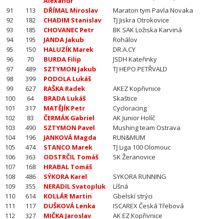
Alexandr
91
113
DŘÍMAL Miroslav
Maraton tym Pavla Novaka
92
182
CHADIM Stanislav
TJ Jiskra Otrokovice
93
185
CHOVANEC Petr
BK SAK Ložiska Karviná
94
195
JANDA Jakub
Rohálov
95
150
HALUZÍK Marek
DR.A.CY
96
70
BURDA Filip
JSDH Kateřinky
97
489
SZTYMON Jakub
TJ HEPO PETŘVALD
98
399
PODOLA Lukáš
99
627
RAŠKA Radek
AKEZ Kopřivnice
100
64
BRADA Lukáš
Skaštice
101
317
MATĚJÍK Petr
Cycloracing
102
83
ČERMÁK Gabriel
AK Junior Holíč
103
490
SZTYMON Pavel
Mushing team Ostrava
104
196
JANKOVÁ Magda
RUN&MUM
105
474
STANCO Marek
TJ Liga 100 Olomouc
106
363
ODSTRČIL Tomáš
SK Žeranovice
107
168
HRABAL Tomáš
108
486
SÝKORA Karel
SYKORA RUNNING
109
355
NERADIL Svatopluk
Líšná
110
614
KOLLÁR Martin
Gbelskí strýci
111
117
DUŠKOVÁ Lenka
ISCAREX Česká Třebová
112
327
MIČKA Jaroslav
AK EZ Kopřivnice