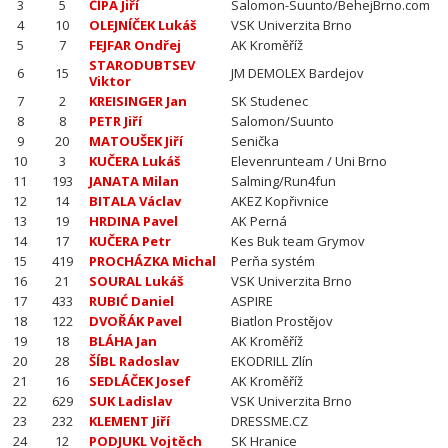
3
5
ČÍPA Jiří
Salomon-Suunto/BehejBrno.com
4
10
OLEJNÍČEK Lukáš
VSK Univerzita Brno
5
7
FEJFAR Ondřej
AK Kroměříž
STARODUBTSEV
6
15
JM DEMOLEX Bardejov
Viktor
7
2
KREISINGER Jan
SK Studenec
8
8
PETR Jiří
Salomon/Suunto
9
20
MATOUŠEK Jiří
Senička
10
3
KUČERA Lukáš
Elevenrunteam / Uni Brno
11
193
JANATA Milan
Salming/Run4fun
12
14
BITALA Václav
AKEZ Kopřivnice
13
19
HRDINA Pavel
AK Perná
14
17
KUČERA Petr
Kes Buk team Grymov
15
419
PROCHÁZKA Michal
Perňa systém
16
21
SOURAL Lukáš
VSK Univerzita Brno
17
433
RUBIĆ Daniel
ASPIRE
18
122
DVOŘÁK Pavel
Biatlon Prostějov
19
18
BLÁHA Jan
AK Kroměříž
20
28
ŠÍBL Radoslav
EKODRILL Zlín
21
16
SEDLÁČEK Josef
AK Kroměříž
22
629
SUK Ladislav
VSK Univerzita Brno
23
232
KLEMENT Jiří
DRESSME.CZ
24
12
PODJUKL Vojtěch
SK Hranice