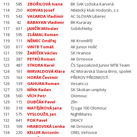
113
585
ZBOŘILOVÁ Ivana
BK SAK Ložiska Karviná
114
250
KORVAS Josef
Atletický klub Hodonín, z.s
115
543
VACARDA Vladimír
AC SLOVAN Liberec
116
42
BABAYAN Vladimir
BK Kuraray
117
631
JANČÍK Miloslav
Soběchleby
118
595
ZLÁMAL Roman
119
111
NĚMEC Ondřej
AK Kroměříž
120
617
VINTR Tomáš
AK Junior Holíč
121
599
ŽABÍČEK Václav
SK Hranice
122
387
PETRŮ Roman
AK Drnovice
123
487
SÝKORA Karel
ČS Specialized Junior MTB Team
124
161
MIRVALDOVÁ Klára
AC Moravská Slavia Brno, spolek
125
163
HORÁK Čestmír
PŘEROV PŘEDMOSTÍ
126
139
GAHURA Roman
Vesani.cz
127
329
MÍKA Radan
SK Skokan uniploty
128
560
VÍCH Petr
Olomouc
129
115
DUBČÁK Pavel
Zlín
130
318
MATĚJÍKOVÁ Jana
TJ Liga 100 Olomouc
131
575
VYSLOUŽIL Jan
NightMares
132
641
POK Pavel
DRACY
133
169
HRABOVSKÁ Lenka
AK Drnovice
134
230
KELLER Antonín
OREL Veřovice