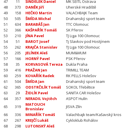
47
11
ŠINDELEK Daniel
MK SEITL Ostrava
48
373
DANĚK Jiří
Uherské Hradiště
49
158
HEČKO Martin
VALACHBAJK Team
50
505
ŠMÍDA Michal
Drahanský sport team
51
634
BARABÁŠ Jan
TTC Olomouc
52
366
KAŠPAŘÍK Tomáš
SK Přerov
53
210
JÍNA Pavel
TJ Liga 100 Olomouc
54
51
BAROT Josef
Tj Slavkov pod Hostýnem
55
262
KRAJČA Stanislav
TJ Liga 100 Olomouc
56
205
JELÍNEK Aleš
MUM&MUM
57
166
HORNÝ Pavel
PSK Přerov
58
35
KORVASOVÁ Tereza
Dukla Praha
59
416
PRAŽAN Jan
TRIMILL TEAM
60
259
KOVAŘÍK Radek
RK PELLS Holešov
61
504
ŠMÍDA Jan
Drahanský sport team
62
365
ODSTRČILÍK Tomáš
SOKOL Třebětice
63
29
ŽIDLÍK Pavel
SANITA CAR Holešov
64
357
NERADIL Vojtěch
ASPOT Hulín
MATOUCH
65
319
JISVA Zlín
Bronislav
66
336
MINAŘÍK Tomáš
Valachbajk team/Kašavský kros
67
267
KREJČÍ Lukáš
Cykloklub Rohálov
68
298
LUTONSKÝ Aleš