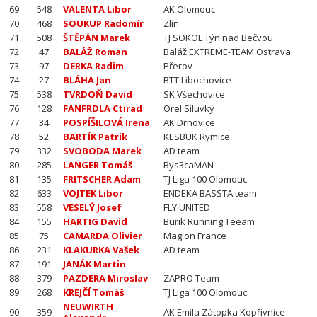
69
548
VALENTA Libor
AK Olomouc
70
468
SOUKUP Radomír
Zlín
71
508
ŠTĚPÁN Marek
TJ SOKOL Týn nad Bečvou
72
47
BALÁŽ Roman
Baláž EXTREME-TEAM Ostrava
73
97
DERKA Radim
Přerov
74
27
BLÁHA Jan
BTT Libochovice
75
538
TVRDOŇ David
SK Všechovice
76
128
FANFRDLA Ctirad
Orel Siluvky
77
34
POSPÍŠILOVÁ Irena
AK Drnovice
78
52
BARTÍK Patrik
KESBUK Rymice
79
332
SVOBODA Marek
AD team
80
285
LANGER Tomáš
Bys3caMAN
81
135
FRITSCHER Adam
TJ Liga 100 Olomouc
82
633
VOJTEK Libor
ENDEKA BASSTA team
83
558
VESELÝ Josef
FLY UNITED
84
155
HARTIG David
Burik Running Teeam
85
75
CAMARDA Olivier
Magion France
86
231
KLAKURKA Vašek
AD team
87
191
JANÁK Martin
88
379
PAZDERA Miroslav
ZAPRO Team
89
268
KREJČÍ Tomáš
TJ Liga 100 Olomouc
NEUWIRTH
90
359
AK Emila Zátopka Kopřivnice