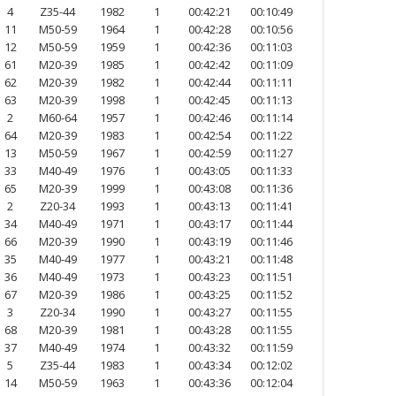
4
Z35-44
1982
1
00:42:21
00:10:49
11
M50-59
1964
1
00:42:28
00:10:56
12
M50-59
1959
1
00:42:36
00:11:03
61
M20-39
1985
1
00:42:42
00:11:09
62
M20-39
1982
1
00:42:44
00:11:11
63
M20-39
1998
1
00:42:45
00:11:13
2
M60-64
1957
1
00:42:46
00:11:14
64
M20-39
1983
1
00:42:54
00:11:22
13
M50-59
1967
1
00:42:59
00:11:27
33
M40-49
1976
1
00:43:05
00:11:33
65
M20-39
1999
1
00:43:08
00:11:36
2
Z20-34
1993
1
00:43:13
00:11:41
34
M40-49
1971
1
00:43:17
00:11:44
66
M20-39
1990
1
00:43:19
00:11:46
35
M40-49
1977
1
00:43:21
00:11:48
36
M40-49
1973
1
00:43:23
00:11:51
67
M20-39
1986
1
00:43:25
00:11:52
3
Z20-34
1990
1
00:43:27
00:11:55
68
M20-39
1981
1
00:43:28
00:11:55
37
M40-49
1974
1
00:43:32
00:11:59
5
Z35-44
1983
1
00:43:34
00:12:02
14
M50-59
1963
1
00:43:36
00:12:04