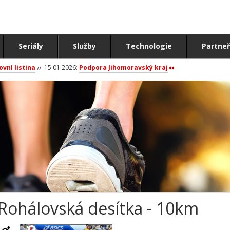
Seriály
Služby
Technologie
Partneř
ovní listina
15.01.2026:
Podpora Jihomoravský kraj
Rohálovská desítka - 10km