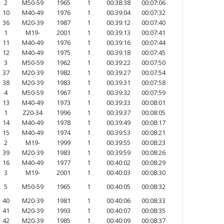
2
M50-59
1965
1
00:38:38
00:07:06
10
M40-49
1976
1
00:39:04
00:07:32
36
M20-39
1987
1
00:39:12
00:07:40
1
M19-
2001
1
00:39:13
00:07:41
11
M40-49
1976
1
00:39:16
00:07:44
12
M40-49
1975
1
00:39:18
00:07:45
3
M50-59
1962
1
00:39:22
00:07:50
37
M20-39
1982
1
00:39:27
00:07:54
38
M20-39
1983
1
00:39:31
00:07:58
4
M50-59
1967
1
00:39:32
00:07:59
13
M40-49
1973
1
00:39:33
00:08:01
1
Z20-34
1996
1
00:39:37
00:08:05
14
M40-49
1978
1
00:39:49
00:08:17
15
M40-49
1974
1
00:39:53
00:08:21
2
M19-
1999
1
00:39:55
00:08:23
39
M20-39
1983
1
00:39:59
00:08:26
16
M40-49
1977
1
00:40:02
00:08:29
3
M19-
2001
1
00:40:03
00:08:30
5
M50-59
1965
1
00:40:05
00:08:32
40
M20-39
1981
1
00:40:06
00:08:33
41
M20-39
1993
1
00:40:07
00:08:35
42
M20-39
1985
1
00:40:09
00:08:37