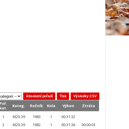
Poř.
Kateg.
Ročník
Kola
Výkon
Ztráta
kat.
1
M20-39
1983
1
00:31:32
2
M20-39
1982
1
00:31:36
00:00:03