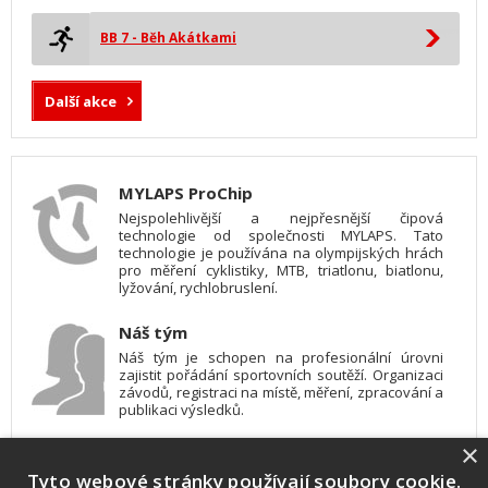
BB 7 - Běh Akátkami
Další akce
MYLAPS ProChip
Nejspolehlivější a nejpřesnější čipová
technologie od společnosti MYLAPS. Tato
technologie je používána na olympijských hrách
pro měření cyklistiky, MTB, triatlonu, biatlonu,
lyžování, rychlobruslení.
Náš tým
Náš tým je schopen na profesionální úrovni
zajistit pořádání sportovních soutěží. Organizaci
závodů, registraci na místě, měření, zpracování a
publikaci výsledků.
×
SW vybavení
Tyto webové stránky používají soubory cookie.
Pro měření, zpracování a publikaci výsledků