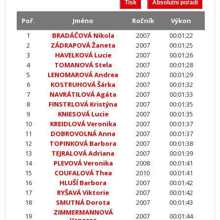
Poř.
Jméno
Ročník
Výkon
1
BRADÁČOVÁ Nikola
2007
00:01:22
2
ZÁDRAPOVÁ Žaneta
2007
00:01:25
3
HAVELKOVÁ Lucie
2007
00:01:26
4
TOMANOVÁ Stela
2007
00:01:28
5
LENOMAROVÁ Andrea
2007
00:01:29
6
KOSTRUHOVÁ Šárka
2007
00:01:32
7
NAVRÁTILOVÁ Agáta
2007
00:01:33
8
FINSTRLOVÁ Kristýna
2007
00:01:35
9
KNIESOVÁ Lucie
2007
00:01:35
10
KREIDLOVÁ Veronika
2007
00:01:37
11
DOBROVOLNÁ Anna
2007
00:01:37
12
TOPINKOVÁ Barbora
2007
00:01:38
13
TEJRALOVÁ Adriana
2007
00:01:39
14
PLEVOVÁ Veronika
2008
00:01:41
15
COUFALOVÁ Thea
2010
00:01:41
16
HLUŠÍ Barbora
2007
00:01:42
17
RYŠAVÁ Viktorie
2007
00:01:42
18
SMUTNÁ Dorota
2007
00:01:43
ZIMMERMANNOVÁ
19
2007
00:01:44