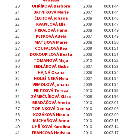
Vanessa
20
UHŘÍKOVÁ Barbora
2008
00:01:44
21
BRTNÍKOVÁ Marie
2007
00:01:44
22
ČECHOVÁ Johana
2008
00:01:46
23
KVAPILOVÁ Ella
2009
00:01:47
24
HRKALOVÁ Hana
2008
00:01:49
25
PETROVÁ Adéla
2007
00:01:49
26
MATEJOVA Marie
2008
00:01:50
27
COUFALOVÁ Rea
2009
00:01:51
28
DOKOUPILOVÁ Beáta
2008
00:01:51
29
TOMANOVÁ Maja
2010
00:01:52
30
SEDLÁKOVÁ Eliška
2007
00:01:53
31
HAJNÁ Oxana
2008
00:01:54
32
HOLEŠINSKÁ Nela
2007
00:01:54
33
VEMOLOVÁ Johana
2009
00:01:54
34
FRITZOVÁ Tereza
2010
00:01:55
35
ZÁMEČNÍKOVÁ Klára
2008
00:01:56
36
BRADÁČOVÁ Aneta
2010
00:02:01
37
TOPINKOVÁ Denisa
2010
00:02:06
38
KOZÁKOVÁ Nikola
2009
00:02:09
39
KUCHAŘOVÁ Anna
2010
00:02:13
40
UHŘÍKOVÁ Karolína
2010
00:02:14
41
FRANCOVÁ Hedvika
2010
00:02:17